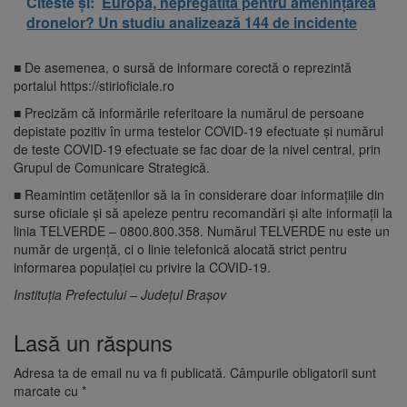
Citeste și:
Europa, nepregătită pentru amenințarea
dronelor? Un studiu analizează 144 de incidente
■ De asemenea, o sursă de informare corectă o reprezintă
portalul https://stirioficiale.ro
■ Precizăm că informările referitoare la numărul de persoane
depistate pozitiv în urma testelor COVID-19 efectuate și numărul
de teste COVID-19 efectuate se fac doar de la nivel central, prin
Grupul de Comunicare Strategică.
■ Reamintim cetățenilor să ia în considerare doar informațiile din
surse oficiale și să apeleze pentru recomandări și alte informații la
linia TELVERDE – 0800.800.358. Numărul TELVERDE nu este un
număr de urgență, ci o linie telefonică alocată strict pentru
informarea populației cu privire la COVID-19.
Instituția Prefectului – Județul Brașov
Lasă un răspuns
Adresa ta de email nu va fi publicată.
Câmpurile obligatorii sunt
marcate cu
*