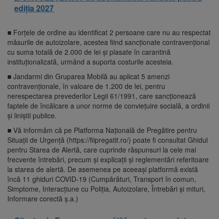
ediția 2027
■ Forțele de ordine au identificat 2 persoane care nu au respectat
măsurile de autoizolare, acestea fiind sancționate contravențional
cu suma totală de 2.000 de lei și plasate în carantină
instituţionalizată, urmând a suporta costurile acesteia.
■ Jandarmi din Gruparea Mobilă au aplicat 5 amenzi
contravenționale, în valoare de 1.200 de lei, pentru
nerespectarea prevederilor Legii 61/1991, care sancționează
faptele de încălcare a unor norme de conviețuire socială, a ordinii
și liniștii publice.
■ Vă informăm că pe Platforma Națională de Pregătire pentru
Situații de Urgență (https://fiipregatit.ro/) poate fi consultat Ghidul
pentru Starea de Alertă, care cuprinde răspunsuri la cele mai
frecvente întrebări, precum și explicații și reglementări referitoare
la starea de alertă. De asemenea pe aceeași platformă există
încă 11 ghiduri COVID-19 (Cumpărături, Transport în comun,
Simptome, Interacțiune cu Poliția, Autoizolare, Întrebări și mituri,
Informare corectă ș.a.)