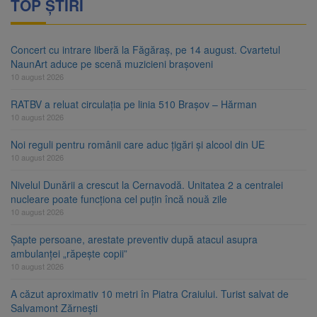
TOP ȘTIRI
Concert cu intrare liberă la Făgăraș, pe 14 august. Cvartetul
NaunArt aduce pe scenă muzicieni brașoveni
10 august 2026
RATBV a reluat circulația pe linia 510 Brașov – Hărman
10 august 2026
Noi reguli pentru românii care aduc țigări și alcool din UE
10 august 2026
Nivelul Dunării a crescut la Cernavodă. Unitatea 2 a centralei
nucleare poate funcționa cel puțin încă nouă zile
10 august 2026
Șapte persoane, arestate preventiv după atacul asupra
ambulanței „răpește copii”
10 august 2026
A căzut aproximativ 10 metri în Piatra Craiului. Turist salvat de
Salvamont Zărnești