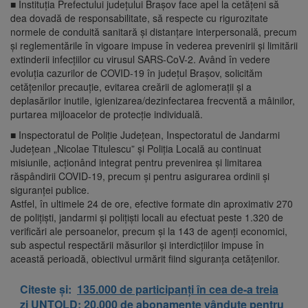
■ Instituția Prefectului județului Brașov face apel la cetățeni să
dea dovadă de responsabilitate, să respecte cu rigurozitate
normele de conduită sanitară și distanțare interpersonală, precum
și reglementările în vigoare impuse în vederea prevenirii și limitării
extinderii infecțiilor cu virusul SARS-CoV-2. Având în vedere
evoluția cazurilor de COVID-19 în județul Brașov, solicităm
cetățenilor precauție, evitarea creării de aglomerații și a
deplasărilor inutile, igienizarea/dezinfectarea frecventă a mâinilor,
purtarea mijloacelor de protecție individuală.
■ Inspectoratul de Poliție Județean, Inspectoratul de Jandarmi
Județean „Nicolae Titulescu” și Poliția Locală au continuat
misiunile, acționând integrat pentru prevenirea și limitarea
răspândirii COVID-19, precum și pentru asigurarea ordinii și
siguranței publice.
Astfel, în ultimele 24 de ore, efective formate din aproximativ 270
de polițiști, jandarmi și polițiști locali au efectuat peste 1.320 de
verificări ale persoanelor, precum și la 143 de agenți economici,
sub aspectul respectării măsurilor și interdicțiilor impuse în
această perioadă, obiectivul urmărit fiind siguranța cetățenilor.
Citeste și:
135.000 de participanți în cea de-a treia
zi UNTOLD; 20.000 de abonamente vândute pentru