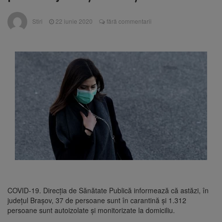
poate funcționa cel puțin încă nouă zile
Șapte persoane, arestate
10 august 2026
Stiri
22 iunie 2020
fără commentarii
preventiv după atacul asupra ambulanței
„răpește copii”
A căzut aproximativ 10 metri
10 august 2026
în Piatra Craiului. Turist salvat de Salvamont
Zărnești
Concert cu intrare liberă la
10 august 2026
Făgăraș, pe 14 august. Cvartetul NaunArt
aduce pe scenă muzicieni brașoveni
COVID-19. Direcția de Sănătate Publică informează că astăzi, în
județul Brașov, 37 de persoane sunt în carantină și 1.312
persoane sunt autoizolate și monitorizate la domiciliu.