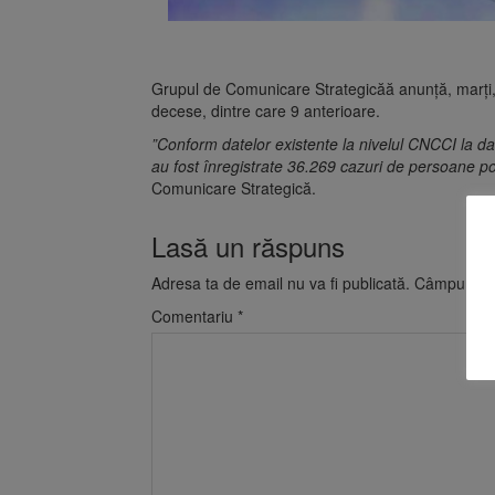
Grupul de Comunicare Strategicăă anunţă, marţi, 
decese, dintre care 9 anterioare.
”Conform datelor existente la nivelul CNCCI la da
au fost înregistrate 36.269 cazuri de persoane 
Comunicare Strategică.
Lasă un răspuns
Adresa ta de email nu va fi publicată.
Câmpurile o
Comentariu
*