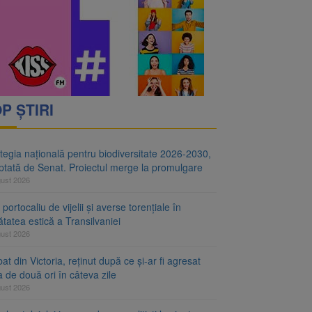
i decid dacă începe
ul merge la promulgare
P ȘTIRI
tegia națională pentru biodiversitate 2026-2030,
ptată de Senat. Proiectul merge la promulgare
gust 2026
portocaliu de vijelii și averse torențiale în
tatea estică a Transilvaniei
gust 2026
at din Victoria, reținut după ce și-ar fi agresat
a de două ori în câteva zile
gust 2026