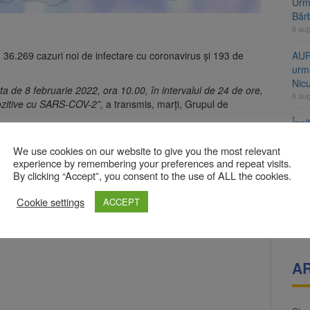
Urme
Băr
6 au
36.269 cazuri noi de infectare cu coronavirus şi 193 de
AUR
urmă
Nic
ta de 8 februarie 2022, ora 10.00, în intervalul de 24 de ore,
6 au
pozitive cu SARS-COV-2”,
a transmis, marţi, Grupul de
Înal
și H
We use cookies on our website to give you the most relevant
pro
experience by remembering your preferences and repeat visits.
6 au
By clicking “Accept”, you consent to the use of ALL the cookies.
bligatorii sunt marcate cu
*
Jud
Cookie settings
ACCEPT
vine
6 au
A