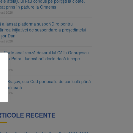
le atelajului i-au condus pe polițiști la cioate.
bat prins în pădure la Ormeniș
gust 2026
 a lansat platforma suspeND.ro pentru
rirea inițiativei de suspendare a președintelui
ușor Dan
gust 2026
ta Curte analizează dosarul lui Călin Georgescu
orațiu Potra. Judecătorii decid dacă începe
cesul
gust 2026
ețul Brașov, sub Cod portocaliu de caniculă până
ri dimineață
gust 2026
RTICOLE RECENTE