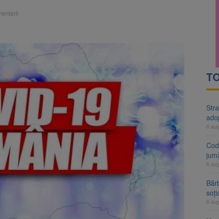
rte analizează dosarul lui Călin Georgescu și Horațiu Potra. Judecători
entarii
 națională pentru biodiversitate 2026-2030, adoptată de Senat. Proiect
TO
Stra
ado
6 au
Cod 
jumă
6 au
Bărb
soți
6 au