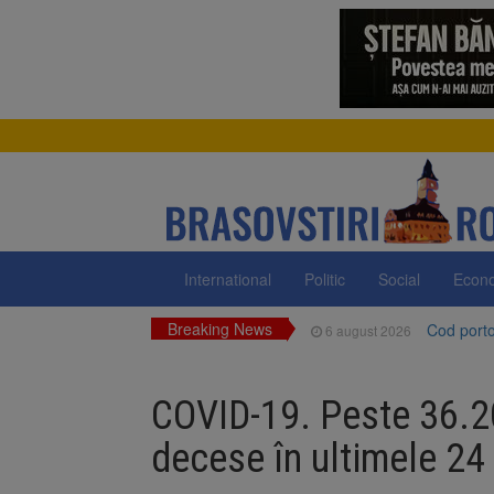
International
Politic
Social
Econ
Breaking News
Cod portoc
6 august 2026
Bărbat din
6 august 2026
COVID-19. Peste 36.20
Urmele at
6 august 2026
decese în ultimele 24
AUR a lan
6 august 2026
Dan