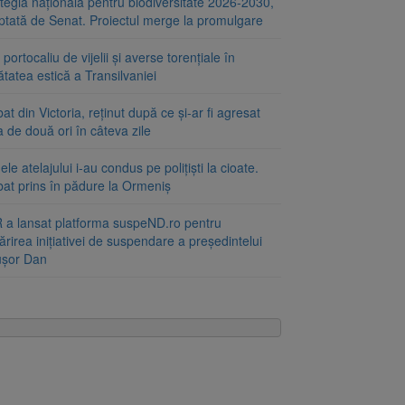
tegia națională pentru biodiversitate 2026-2030,
ptată de Senat. Proiectul merge la promulgare
portocaliu de vijelii și averse torențiale în
tatea estică a Transilvaniei
at din Victoria, reținut după ce și-ar fi agresat
a de două ori în câteva zile
le atelajului i-au condus pe polițiști la cioate.
bat prins în pădure la Ormeniș
 a lansat platforma suspeND.ro pentru
rirea inițiativei de suspendare a președintelui
ușor Dan