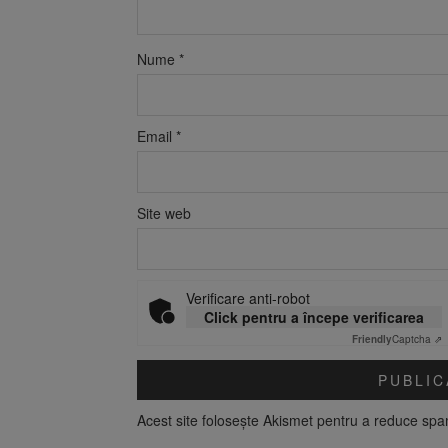
Nume
*
Email
*
Site web
Verificare anti-robot
Click pentru a începe verificarea
Friendly
Captcha ⇗
Acest site folosește Akismet pentru a reduce sp