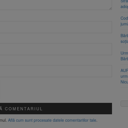
Stra
ado
Cod 
jumă
Bărb
soți
Urme
Băr
AUR
urmă
Nic
amul.
Află cum sunt procesate datele comentariilor tale
.