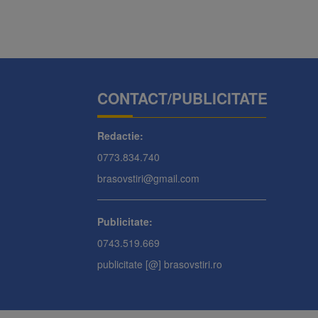
CONTACT/PUBLICITATE
Redactie:
0773.834.740
brasovstiri@gmail.com
Publicitate:
0743.519.669
publicitate [@] brasovstiri.ro