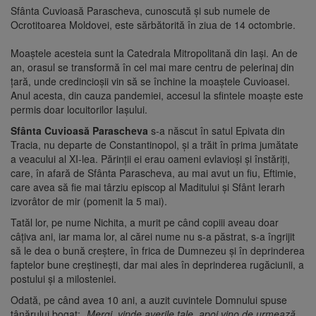
Sfânta Cuvioasă Parascheva, cunoscută și sub numele de
Ocrotitoarea Moldovei, este sărbătorită în ziua de 14 octombrie.
Moaștele acesteia sunt la Catedrala Mitropolitană din Iași. An de
an, orasul se transformă în cel mai mare centru de pelerinaj din
țară, unde credincioșii vin să se închine la moaștele Cuvioasei.
Anul acesta, din cauza pandemiei, accesul la sfintele moaște este
permis doar locuitorilor Iașului.
Sfânta Cuvioasă Parascheva
s-a născut în satul Epivata din
Tracia, nu departe de Constantinopol, şi a trăit în prima jumătate
a veacului al XI-lea. Părinţii ei erau oameni evlavioşi şi înstăriţi,
care, în afară de Sfânta Parascheva, au mai avut un fiu, Eftimie,
care avea să fie mai târziu episcop al Maditului şi Sfânt Ierarh
izvorâtor de mir (pomenit la 5 mai).
Tatăl lor, pe nume Nichita, a murit pe când copiii aveau doar
câţiva ani, iar mama lor, al cărei nume nu s-a păstrat, s-a îngrijit
să le dea o bună creştere, în frica de Dumnezeu şi în deprinderea
faptelor bune creştineşti, dar mai ales în deprinderea rugăciunii, a
postului şi a milosteniei.
Odată, pe când avea 10 ani, a auzit cuvintele Domnului spuse
tânărului bogat: „
Mergi, vinde averile tale, apoi vino de urmează