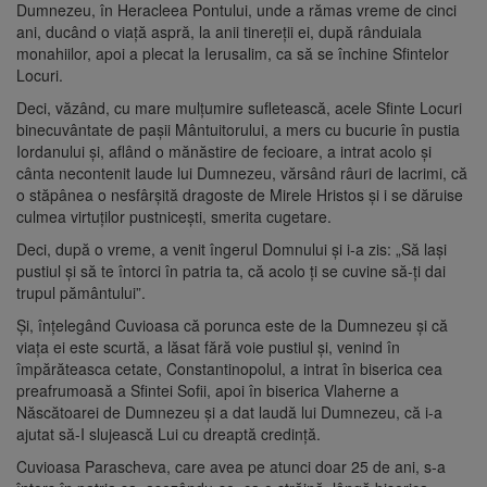
Dumnezeu, în Heracleea Pontului, unde a rămas vreme de cinci
ani, ducând o viaţă aspră, la anii tinereţii ei, după rânduiala
monahiilor, apoi a plecat la Ierusalim, ca să se închine Sfintelor
Locuri.
Deci, văzând, cu mare mulţumire sufletească, acele Sfinte Locuri
binecuvântate de paşii Mântuitorului, a mers cu bucurie în pustia
Iordanului şi, aflând o mănăstire de fecioare, a intrat acolo şi
cânta necontenit laude lui Dumnezeu, vărsând râuri de lacrimi, că
o stăpânea o nesfârşită dragoste de Mirele Hristos şi i se dăruise
culmea virtuţilor pustniceşti, smerita cugetare.
Deci, după o vreme, a venit îngerul Domnului şi i-a zis: „Să laşi
pustiul şi să te întorci în patria ta, că acolo ţi se cuvine să-ţi dai
trupul pământului”.
Şi, înţelegând Cuvioasa că porunca este de la Dumnezeu şi că
viaţa ei este scurtă, a lăsat fără voie pustiul şi, venind în
împărăteasca cetate, Constantinopolul, a intrat în biserica cea
preafrumoasă a Sfintei Sofii, apoi în biserica Vlaherne a
Născătoarei de Dumnezeu şi a dat laudă lui Dumnezeu, că i-a
ajutat să-I slujească Lui cu dreaptă credinţă.
Cuvioasa Parascheva, care avea pe atunci doar 25 de ani, s-a