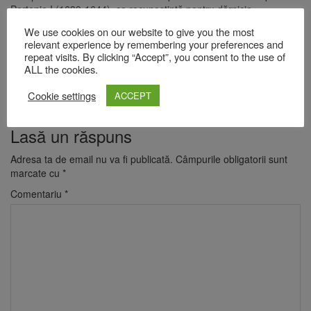
Partenie I (1639-1644), ca recunoştinţă pentru dărnicia
domnitorului Vasile Lupu, care plătise toate datoriile Patriarhiei
We use cookies on our website to give you the most
ecumenice. Astăzi, moaştele Sfintei Parascheva se află
relevant experience by remembering your preferences and
în
Catedrala mitropolitană
din Iaşi.
repeat visits. By clicking “Accept”, you consent to the use of
ALL the cookies.
Întrucât Sfânta Cuvioasă Parascheva este grabnic-ajutătoare şi
mult-folositoare, credincioşii ortodocşi, mai ales românii, bulgarii,
Cookie settings
ACCEPT
sârbii şi grecii, o cinstesc cu multă evlavie.
Lasă un răspuns
Adresa ta de email nu va fi publicată.
Câmpurile obligatorii sunt
marcate cu
*
Comentariu
*