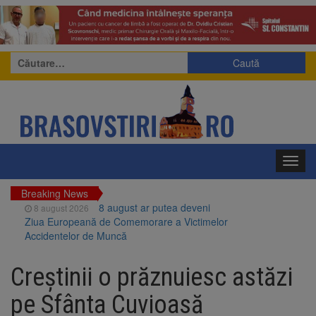
Caută
după:
Toggl
navig
Breaking News
8 august ar putea deveni
8 august 2026
Ziua Europeană de Comemorare a Victimelor
Accidentelor de Muncă
Am început demolarea
8 august 2026
fostului complex Duplex 91, de lângă Piața
Creștinii o prăznuiesc astăzi
Star
Ungaria renunță la apelul
8 august 2026
pe Sfânta Cuvioasă
pentru reducerea consumului de energie.