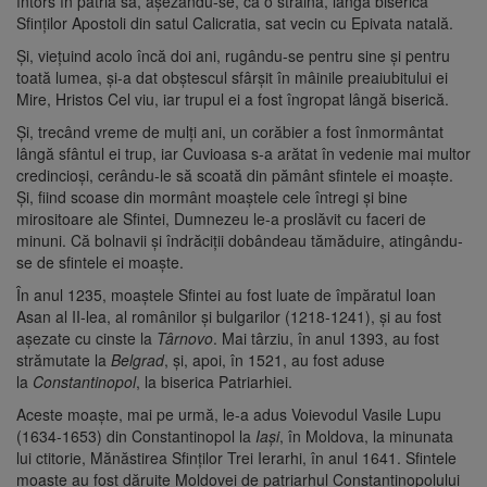
întors în patria sa, aşezându-se, ca o străină, lângă biserica
Sfinţilor Apostoli din satul Calicratia, sat vecin cu Epivata natală.
Şi, vieţuind acolo încă doi ani, rugându-se pentru sine şi pentru
toată lumea, şi-a dat obştescul sfârşit în mâinile preaiubitului ei
Mire, Hristos Cel viu, iar trupul ei a fost îngropat lângă biserică.
Şi, trecând vreme de mulţi ani, un corăbier a fost înmormântat
lângă sfântul ei trup, iar Cuvioasa s-a arătat în vedenie mai multor
credincioşi, cerându-le să scoată din pământ sfintele ei moaşte.
Şi, fiind scoase din mormânt moaştele cele întregi şi bine
mirositoare ale Sfintei, Dumnezeu le-a proslăvit cu faceri de
minuni. Că bolnavii şi îndrăciţii dobândeau tămăduire, atingându-
se de sfintele ei moaşte.
În anul 1235, moaştele Sfintei au fost luate de împăratul Ioan
Asan al II-lea, al românilor şi bulgarilor (1218-1241), şi au fost
aşezate cu cinste la
Târnovo
. Mai târziu, în anul 1393, au fost
strămutate la
Belgrad
, şi, apoi, în 1521, au fost aduse
la
Constantinopol
, la biserica Patriarhiei.
Aceste moaşte, mai pe urmă, le-a adus Voievodul Vasile Lupu
(1634-1653) din Constantinopol la
Iaşi
, în Moldova, la minunata
lui ctitorie, Mănăstirea Sfinţilor Trei Ierarhi, în anul 1641. Sfintele
moaşte au fost dăruite Moldovei de patriarhul Constantinopolului