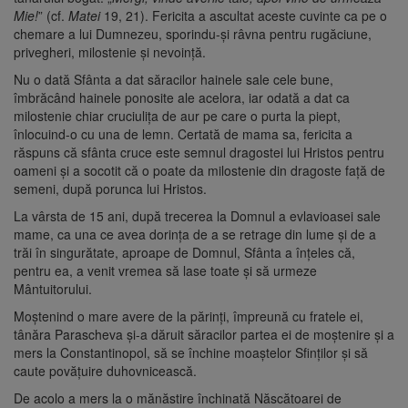
Mie!
” (cf.
Matei
19, 21). Fericita a ascultat aceste cuvinte ca pe o
chemare a lui Dumnezeu, sporindu-şi râvna pentru rugăciune,
privegheri, milostenie şi nevoinţă.
Nu o dată Sfânta a dat săracilor hainele sale cele bune,
îmbrăcând hainele ponosite ale acelora, iar odată a dat ca
milostenie chiar cruciuliţa de aur pe care o purta la piept,
înlocuind-o cu una de lemn. Certată de mama sa, fericita a
răspuns că sfânta cruce este semnul dragostei lui Hristos pentru
oameni şi a socotit că o poate da milostenie din dragoste faţă de
semeni, după porunca lui Hristos.
La vârsta de 15 ani, după trecerea la Domnul a evlavioasei sale
mame, ca una ce avea dorinţa de a se retrage din lume şi de a
trăi în singurătate, aproape de Domnul, Sfânta a înţeles că,
pentru ea, a venit vremea să lase toate şi să urmeze
Mântuitorului.
Moştenind o mare avere de la părinţi, împreună cu fratele ei,
tânăra Parascheva şi-a dăruit săracilor partea ei de moştenire şi a
mers la Constantinopol, să se închine moaştelor Sfinţilor şi să
caute povăţuire duhovnicească.
De acolo a mers la o mănăstire închinată Născătoarei de