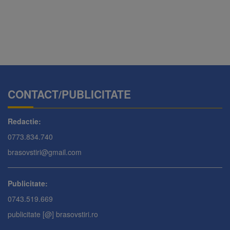
CONTACT/PUBLICITATE
Redactie:
0773.834.740
brasovstiri@gmail.com
Publicitate:
0743.519.669
publicitate [@] brasovstiri.ro