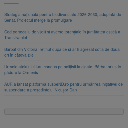
Strategia națională pentru biodiversitate 2026-2030, adoptată de
Senat. Proiectul merge la promulgare
Cod portocaliu de vijelii și averse torențiale în jumătatea estică a
Transilvaniei
Bărbat din Victoria, reținut după ce și-ar fi agresat soția de două
ori în câteva zile
Urmele atelajului i-au condus pe polițiști la cioate. Bărbat prins în
pădure la Ormeniș
AUR a lansat platforma suspeND.ro pentru urmărirea inițiativei de
suspendare a președintelui Nicușor Dan