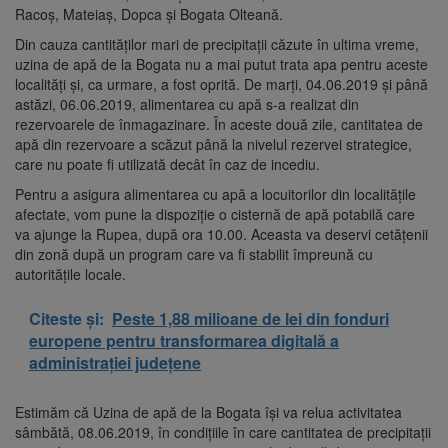
Racoș, Mateiaș, Dopca și Bogata Olteană.
Din cauza cantităților mari de precipitații căzute în ultima vreme,
uzina de apă de la Bogata nu a mai putut trata apa pentru aceste
localități și, ca urmare, a fost oprită. De marți, 04.06.2019 și până
astăzi, 06.06.2019, alimentarea cu apă s-a realizat din
rezervoarele de înmagazinare. În aceste două zile, cantitatea de
apă din rezervoare a scăzut până la nivelul rezervei strategice,
care nu poate fi utilizată decât în caz de incediu.
Pentru a asigura alimentarea cu apă a locuitorilor din localitățile
afectate, vom pune la dispoziție o cisternă de apă potabilă care
va ajunge la Rupea, după ora 10.00. Aceasta va deservi cetățenii
din zonă după un program care va fi stabilit împreună cu
autoritățile locale.
Citeste și:
Peste 1,88 milioane de lei din fonduri
europene pentru transformarea digitală a
administrației județene
Estimăm că Uzina de apă de la Bogata își va relua activitatea
sâmbătă, 08.06.2019, în condițiile în care cantitatea de precipitații