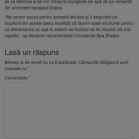
se va diminua și se vor micșora scurgerile de apă de pe versanții
din amontele barajului Dopca.
“Ne cerem scuze pentru această situație și îi asigurăm pe
locuitorii din aceste patru localități că facem toate eforturile pentru
ca alimentarea cu apă în sistem centralizat să fie reluată cât mai
repede”, au declarat reprezentanții Companiei Apa Brașov.
Lasă un răspuns
Adresa ta de email nu va fi publicată.
Câmpurile obligatorii sunt
marcate cu
*
Comentariu
*