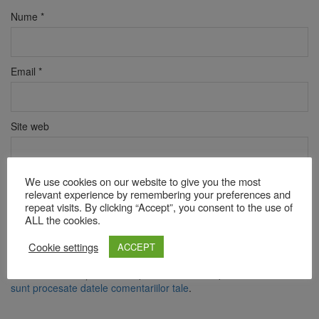
Nume
*
Email
*
Site web
We use cookies on our website to give you the most
Verificare anti-robot
relevant experience by remembering your preferences and
Click pentru a începe verificarea
repeat visits. By clicking “Accept”, you consent to the use of
Friendly
Captcha ⇗
ALL the cookies.
Cookie settings
ACCEPT
Acest site folosește Akismet pentru a reduce spamul.
Află cum
sunt procesate datele comentariilor tale
.