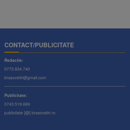
CONTACT/PUBLICITATE
Redactie:
0773.834.740
brasovstiri@gmail.com
Publicitate:
0743.519.669
publicitate [@] brasovstiri.ro