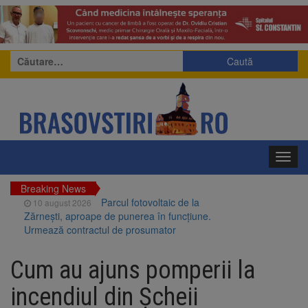
Caută
după:
Toggl
navig
Breaking News
Parcul fotovoltaic de la
10 august 2026
Zărnești, aproape de punerea în funcțiune.
Urmează contractul de prosumator
Studenții brașoveni de la
10 august 2026
Blue Stream Line, locul 3 la general în
Cum au ajuns pomperii la
competiția Formula Student din Spania
Europa, nepregătită pentru
10 august 2026
incendiul din Șcheii
amenințarea dronelor? Un studiu analizează