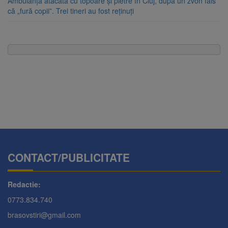
Ambulanță atacată cu topoare și pietre în Cluj, după un zvon fals
că „fură copii”. Trei tineri au fost reținuți
CONTACT/PUBLICITATE
Redactie:
0773.834.740
brasovstiri@gmail.com