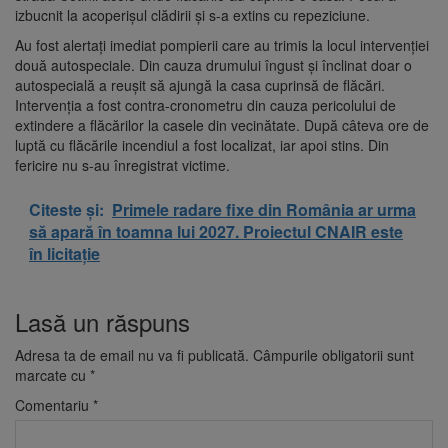
izbucnit la acoperișul clădirii și s-a extins cu repeziciune.
Au fost alertați imediat pompierii care au trimis la locul intervenției
două autospeciale. Din cauza drumului îngust și înclinat doar o
autospecială a reușit să ajungă la casa cuprinsă de flăcări.
Intervenția a fost contra-cronometru din cauza pericolului de
extindere a flăcărilor la casele din vecinătate. După câteva ore de
luptă cu flăcările incendiul a fost localizat, iar apoi stins. Din
fericire nu s-au înregistrat victime.
Citeste și:
Primele radare fixe din România ar urma
să apară în toamna lui 2027. Proiectul CNAIR este
în licitație
Lasă un răspuns
Adresa ta de email nu va fi publicată.
Câmpurile obligatorii sunt
marcate cu
*
Comentariu
*