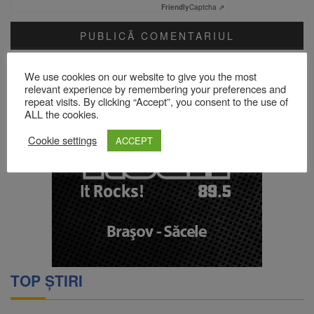
Friendly
Captcha ⇗
Acest site folosește Akismet pentru a reduce spamul.
Află cum
We use cookies on our website to give you the most
sunt procesate datele comentariilor tale
.
relevant experience by remembering your preferences and
repeat visits. By clicking “Accept”, you consent to the use of
ALL the cookies.
Cookie settings
ACCEPT
TOP ȘTIRI