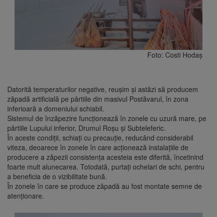
Foto: Costi Hodaș
Datorită temperaturilor negative, reușim și astăzi să producem
zăpadă artificială pe pârtiile din masivul Postăvarul, în zona
inferioară a domeniului schiabil.
Sistemul de înzăpezire funcționează în zonele cu uzură mare, pe
pârtiile Lupului inferior, Drumul Roșu și Subteleferic.
În aceste condiții, schiați cu precauție, reducând considerabil
viteza, deoarece în zonele în care acționează instalațiile de
producere a zăpezii consistența acesteia este diferită, încetinind
foarte mult alunecarea. Totodată, purtați ochelari de schi, pentru
a beneficia de o vizibilitate bună.
În zonele în care se produce zăpadă au fost montate semne de
atenționare.