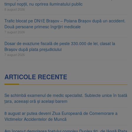
timpul nopții, nu oprirea iluminatului public
8 august 2026
Trafic blocat pe DN1E Brașov – Poiana Brașov după un accident.
Două persoane primesc îngrijiri medicale
7 august 2026
Dosar de evaziune fiscală de peste 330.000 de lei, clasat la
Brașov după plata prejudiciului
7 august 2026
ARTICOLE RECENTE
Se schimbă examenul de medic specialist. Subiecte unice în toată
țara, aceeași oră și același barem
8 august ar putea deveni Ziua Europeană de Comemorare a
Victimelor Accidentelor de Muncă
Am început demolarea fostului complex Duplex 91, de lângă Piața