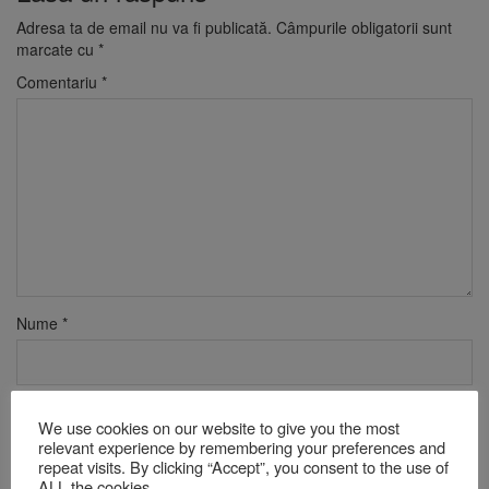
Adresa ta de email nu va fi publicată.
Câmpurile obligatorii sunt
marcate cu
*
Comentariu
*
Nume
*
Email
*
We use cookies on our website to give you the most
relevant experience by remembering your preferences and
repeat visits. By clicking “Accept”, you consent to the use of
ALL the cookies.