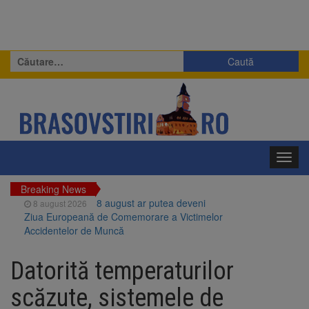
Caută
după:
Toggl
navig
Breaking News
8 august ar putea deveni
8 august 2026
Ziua Europeană de Comemorare a Victimelor
Accidentelor de Muncă
Am început demolarea
8 august 2026
fostului complex Duplex 91, de lângă Piața
Datorită temperaturilor
Star
Ungaria renunță la apelul
8 august 2026
scăzute, sistemele de
pentru reducerea consumului de energie.