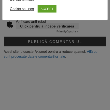
Site web
Cookie settings
ACCEPT
Verificare anti-robot
Click pentru a începe verificarea
Friendly
Captcha ⇗
Acest site folosește Akismet pentru a reduce spamul.
Află cum
sunt procesate datele comentariilor tale
.