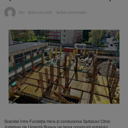
Ormeniș
AUR a lansat platforma
6 august 2026
Stiri
30 iulie 2020
fără commentarii
suspeND.ro pentru urmărirea inițiativei de
suspendare a președintelui Nicușor Dan
Înalta Curte analizează
6 august 2026
dosarul lui Călin Georgescu și Horațiu Potra.
Judecătorii decid dacă începe procesul
Strategia națională pentru
6 august 2026
biodiversitate 2026-2030, adoptată de Senat.
Proiectul merge la promulgare
Scandal între Fundația Hera și conducerea Spitalului Clinic
Județean de Urgență Brașov pe tema construirii spitalului