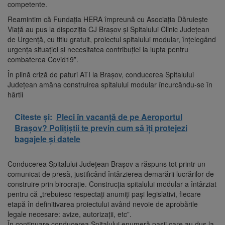
competente.
Reamintim că Fundația HERA împreună cu Asociația Dăruiește
Viață au pus la dispoziția CJ Brașov și Spitalului Clinic Județean
de Urgență, cu titlu gratuit, proiectul spitalului modular, înțelegând
urgența situației și necesitatea contribuției la lupta pentru
combaterea Covid19”.
În plină criză de paturi ATI la Brașov, conducerea Spitalului
Județean amâna construirea spitalului modular încurcându-se în
hârtii
Citeste și:
Pleci în vacanță de pe Aeroportul
Brașov? Polițiștii te previn cum să îți protejezi
bagajele și datele
Conducerea Spitalului Județean Brașov a răspuns tot printr-un
comunicat de presă, justificând întârzierea demarării lucrărilor de
construire prin birocrație. Construcția spitalului modular a întârziat
pentru că „trebuiesc respectați anumiți pași legislativi, fiecare
etapă în definitivarea proiectului având nevoie de aprobările
legale necesare: avize, autorizații, etc”.
În continuare conducerea Spitalului enumeră pașii care au dus la