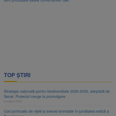
sunt procesate datele comentariilor tale
.
TOP ȘTIRI
Strategia națională pentru biodiversitate 2026-2030, adoptată de
Senat. Proiectul merge la promulgare
6 august 2026
Cod portocaliu de vijelii și averse torențiale în jumătatea estică a