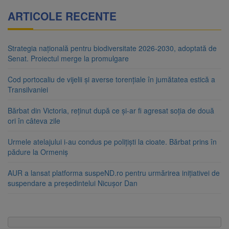
ARTICOLE RECENTE
Strategia națională pentru biodiversitate 2026-2030, adoptată de
Senat. Proiectul merge la promulgare
Cod portocaliu de vijelii și averse torențiale în jumătatea estică a
Transilvaniei
Bărbat din Victoria, reținut după ce și-ar fi agresat soția de două
ori în câteva zile
Urmele atelajului i-au condus pe polițiști la cioate. Bărbat prins în
pădure la Ormeniș
AUR a lansat platforma suspeND.ro pentru urmărirea inițiativei de
suspendare a președintelui Nicușor Dan