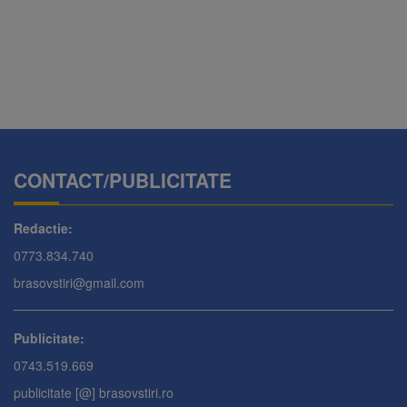
CONTACT/PUBLICITATE
Redactie:
0773.834.740
brasovstiri@gmail.com
Publicitate:
0743.519.669
publicitate [@] brasovstiri.ro