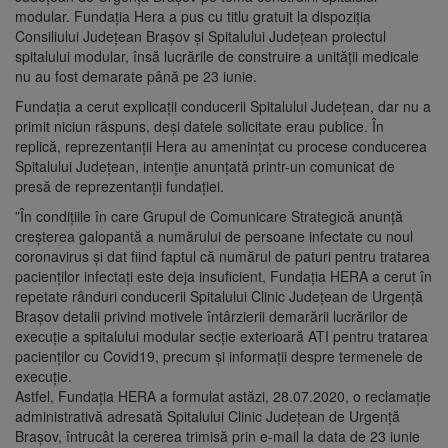
modular. Fundația Hera a pus cu titlu gratuit la dispoziția
Consiliului Județean Brașov și Spitalului Județean proiectul
spitalului modular, însă lucrările de construire a unității medicale
nu au fost demarate până pe 23 iunie.
Fundația a cerut explicații conducerii Spitalului Județean, dar nu a
primit niciun răspuns, deși datele solicitate erau publice. În
replică, reprezentanții Hera au amenințat cu procese conducerea
Spitalului Județean, intenție anunțată printr-un comunicat de
presă de reprezentanții fundației.
”În condițiile în care Grupul de Comunicare Strategică anunță
creșterea galopantă a numărului de persoane infectate cu noul
coronavirus și dat fiind faptul că numărul de paturi pentru tratarea
pacienților infectați este deja insuficient, Fundația HERA a cerut în
repetate rânduri conducerii Spitalului Clinic Județean de Urgență
Brașov detalii privind motivele întârzierii demarării lucrărilor de
execuție a spitalului modular secție exterioară ATI pentru tratarea
pacienților cu Covid19, precum și informații despre termenele de
execuție.
Astfel, Fundația HERA a formulat astăzi, 28.07.2020, o reclamație
administrativă adresată Spitalului Clinic Județean de Urgență
Brașov, întrucât la cererea trimisă prin e-mail la data de 23 iunie