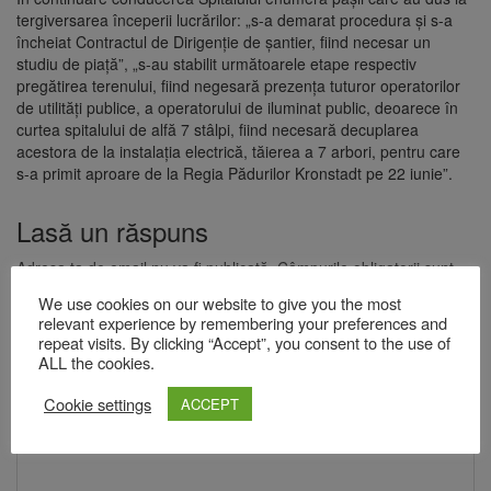
tergiversarea începerii lucrărilor: „s-a demarat procedura și s-a
încheiat Contractul de Dirigenție de șantier, fiind necesar un
studiu de piață”, „s-au stabilit următoarele etape respectiv
pregătirea terenului, fiind negesară prezența tuturor operatorilor
de utilități publice, a operatorului de iluminat public, deoarece în
curtea spitalului de alfă 7 stâlpi, fiind necesară decuplarea
acestora de la instalația electrică, tăierea a 7 arbori, pentru care
s-a primit aproare de la Regia Pădurilor Kronstadt pe 22 iunie”.
Lasă un răspuns
Adresa ta de email nu va fi publicată.
Câmpurile obligatorii sunt
marcate cu
*
We use cookies on our website to give you the most
relevant experience by remembering your preferences and
Comentariu
*
repeat visits. By clicking “Accept”, you consent to the use of
ALL the cookies.
Cookie settings
ACCEPT