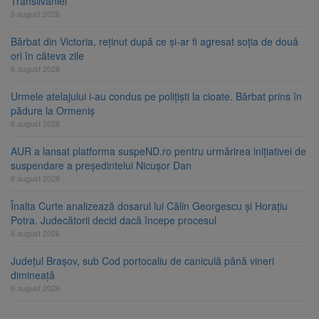
Transilvaniei
6 august 2026
Bărbat din Victoria, reținut după ce și-ar fi agresat soția de două
ori în câteva zile
6 august 2026
Urmele atelajului i-au condus pe polițiști la cioate. Bărbat prins în
pădure la Ormeniș
6 august 2026
AUR a lansat platforma suspeND.ro pentru urmărirea inițiativei de
suspendare a președintelui Nicușor Dan
6 august 2026
Înalta Curte analizează dosarul lui Călin Georgescu și Horațiu
Potra. Judecătorii decid dacă începe procesul
6 august 2026
Județul Brașov, sub Cod portocaliu de caniculă până vineri
dimineață
6 august 2026