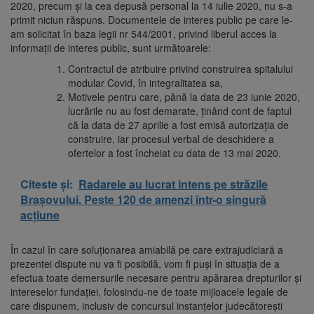
2020, precum și la cea depusă personal la 14 iulie 2020, nu s-a
primit niciun răspuns. Documentele de interes public pe care le-
am solicitat în baza legii nr 544/2001, privind liberul acces la
informații de interes public, sunt următoarele:
Contractul de atribuire privind construirea spitalului
modular Covid, în integralitatea sa,
Motivele pentru care, până la data de 23 iunie 2020,
lucrările nu au fost demarate, ținând cont de faptul
că la data de 27 aprilie a fost emisă autorizația de
construire, iar procesul verbal de deschidere a
ofertelor a fost încheiat cu data de 13 mai 2020.
Citeste și:
Radarele au lucrat intens pe străzile
Brașovului. Peste 120 de amenzi într-o singură
acțiune
În cazul în care soluționarea amiabilă pe care extrajudiciară a
prezentei dispute nu va fi posibilă, vom fi puși în situația de a
efectua toate demersurile necesare pentru apărarea drepturilor și
intereselor fundației, folosindu-ne de toate mijloacele legale de
care dispunem, inclusiv de concursul instanțelor judecătorești