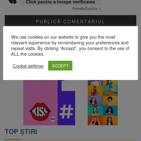
Click pentru a începe verificarea
Friendly
Captcha ⇗
Acest site folosește Akismet pentru a reduce spamul.
Află cum
We use cookies on our website to give you the most
sunt procesate datele comentariilor tale
.
relevant experience by remembering your preferences and
repeat visits. By clicking “Accept”, you consent to the use of
ALL the cookies.
Cookie settings
ACCEPT
TOP ȘTIRI