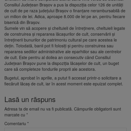
Consiliul Județean Brașov a pus la dispoziția celor 126 de unităţi
de cult de pe raza judeţului Braşov o finanţare nerambursabilă de
un milion de lei. Adica, aproape 8.000 de lei pe an, pentru fiecare
biserică din Brașov.
Sumele vin să acopere şi cheltuieli de întreţinere, cheltuieli legate
de construirea şi repararea lăcaşurilor de cult, conservării şi
întreţinerii bunurilor de patrimoniu cultural pe care acestea le
deţin. Totodată, banii pot fi folosiţi şi pentru construirea sau
repararea sediilor administrative ale eparhiilor sau ale centrelor
de cult. Este pentru al doilea an consecutiv când Consiliul
Judeţean Brașov pune la dispoziţia lăcaşelor de cult, un buget
care să completeze fondurile proprii ale acestora.
Bugetul, aprobat în aprilie, a putut fi accesat printr-o solicitare a
fiecăruit lăcaș de cult, iar în acest moment este epuizat complet.
Lasă un răspuns
Adresa ta de email nu va fi publicată.
Câmpurile obligatorii sunt
marcate cu
*
Comentariu
*