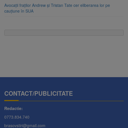
Avocații fraților Andrew și Tristan Tate cer eliberarea lor pe
cauțiune în SUA
CONTACT/PUBLICITATE
Redactie:
0773.834.740
brasovstiri@gmail.com