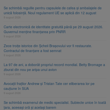
Se schimbă regulile pentru capsulele de cafea și ambalajele de
unică folosință. Noul regulament UE se aplică din 12 august
9 august 2026
Carte electronică de identitate gratuită până pe 29 august 2026.
Guvernul menține finanțarea prin PNRR
9 august 2026
Zece troițe istorice din Șcheii Brașovului vor fi restaurate.
Contractul de finanțare a fost semnat
9 august 2026
La 97 de ani, a doborât propriul record mondial. Betty Bromage a
zburat din nou pe aripa unui avion
9 august 2026
Avocații fraților Andrew și Tristan Tate cer eliberarea lor pe
cauțiune în SUA
9 august 2026
Se schimbă examenul de medic specialist. Subiecte unice în toată
țara, aceeași oră și același barem