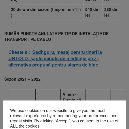
20 de ore din sezon (timp minim 1 h
540 de
280 de
)
lei
lei
NU
MĂR PUNCTE ANULATE PE TIP DE INSTALAȚIE DE
TRANSPORT PE CABLU
Citeste și:
Sadhguru, mesaj pentru tineri la
UNTOLD: șapte minute de meditație pe zi,
alternativa propusă pentru starea de bine
Sezon 20
21
– 20
22
Vineri -
Duminică
In
We use cookies on our website to give you the most
Perioadele
relevant experience by remembering your preferences and
7
.01.20
22
Luni -
repeat visits. By clicking “Accept”, you consent to the use of
–
Luni – Joi
ALL the cookies.
Duminică
9
.01.20
22
în
Luni –