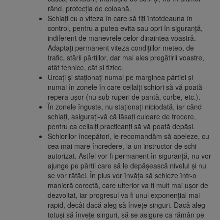
rând, protecția de coloană.
Schiați cu o viteza în care să fiți întotdeauna în
control, pentru a putea evita sau opri în siguranță,
indiferent de manevrele celor dinaintea voastră.
Adaptați permanent viteza condițiilor meteo, de
trafic, stării pârtiilor, dar mai ales pregătirii voastre,
atât tehnice, cât și fizice.
Urcați și staționați numai pe marginea pârtiei și
numai în zonele în care ceilalți schiori să vă poată
repera ușor (nu sub ruperi de pantă, curbe, etc.).
În zonele înguste, nu staționați niciodată, iar când
schiați, asigurați-vă că lăsați culoare de trecere,
pentru ca ceilalți practicanți să vă poată depăși.
Schiorilor începători, le recomandăm să apeleze, cu
cea mai mare încredere, la un instructor de schi
autorizat. Astfel vor fi permanent în siguranță, nu vor
ajunge pe pârtii care să le depășească nivelul și nu
se vor rătăci. În plus vor învăța să schieze într-o
manieră corectă, care ulterior va fi mult mai ușor de
dezvoltat, iar progresul va fi unul exponențial mai
rapid, decât dacă aleg să învețe singuri. Dacă aleg
totuși să învețe singuri, să se asigure ca rămân pe