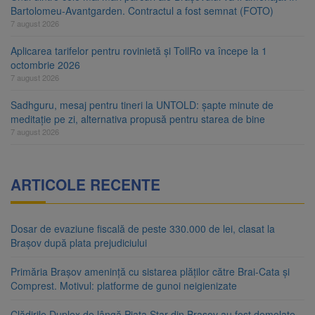
Bartolomeu-Avantgarden. Contractul a fost semnat (FOTO)
7 august 2026
Aplicarea tarifelor pentru rovinietă și TollRo va începe la 1
octombrie 2026
7 august 2026
Sadhguru, mesaj pentru tineri la UNTOLD: șapte minute de
meditație pe zi, alternativa propusă pentru starea de bine
7 august 2026
ARTICOLE RECENTE
Dosar de evaziune fiscală de peste 330.000 de lei, clasat la
Brașov după plata prejudiciului
Primăria Brașov amenință cu sistarea plăților către Brai-Cata și
Comprest. Motivul: platforme de gunoi neigienizate
Clădirile Duplex de lângă Piața Star din Brașov au fost demolate