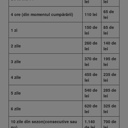
lei
lei
65 de
4 ore (din momentul cump
ă
r
ă
rii)
110 lei
lei
150 de
85 de
1 zi
lei
lei
260 de
140 de
2 zile
lei
lei
370 de
195 de
3 zile
lei
lei
455 de
235 de
4 zile
lei
lei
540 de
285 de
5 zile
lei
lei
620 de
325 de
6 zile
lei
lei
10 zile din sezon(consecutive sau
1.140
700 de
nu)
de lei
lei