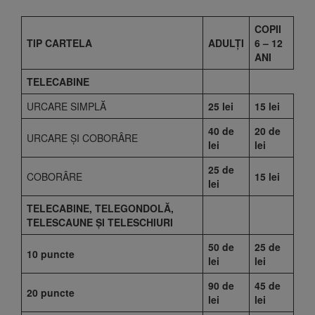
COPII
TIP CARTELA
ADULŢI
6 – 12
ANI
TELECABINE
URCARE SIMPLĂ
25 lei
15 lei
40 de
20 de
URCARE ŞI COBORÂRE
lei
lei
25 de
COBORÂRE
15 lei
lei
TELECABINE, TELEGONDOLĂ,
TELESCAUNE ŞI TELESCHIURI
50 de
25 de
10 puncte
lei
lei
90 de
45 de
20 puncte
lei
lei