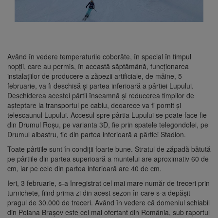
Având în vedere temperaturile coborâte, în special în timpul
nopții, care au permis, în această săptămână, funcționarea
instalațiilor de producere a zăpezii artificiale, de mâine, 5
februarie, va fi deschisă și partea inferioară a pârtiei Lupului.
Deschiderea acestei pârtii înseamnă și reducerea timpilor de
așteptare la transportul pe cablu, deoarece va fi pornit și
telescaunul Lupului. Accesul spre pârtia Lupului se poate face fie
din Drumul Roșu, pe varianta 3D, fie prin spatele telegondolei, pe
Drumul albastru, fie din partea inferioară a pârtiei Stadion.
Toate pârtiile sunt în condiții foarte bune. Stratul de zăpadă bătută
pe pârtiile din partea superioară a muntelui are aproximativ 60 de
cm, iar pe cele din partea inferioară are 40 de cm.
Ieri, 3 februarie, s-a înregistrat cel mai mare număr de treceri prin
turnichete, fiind prima zi din acest sezon în care s-a depășit
pragul de 30.000 de treceri. Având în vedere că domeniul schiabil
din Poiana Brașov este cel mai ofertant din România, sub raportul