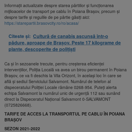
Informații actualizate despre starea pârtiilor și funcționarea
mijlioacelor de transport pe cablu în Poiana Brașov, precum și
despre tarife și regulile de pe pârtie găsiți aici:
https://starepartii.brasovcity.ro/ro/acasa/
Citeste și:
Cultură de canabis ascunsă într-o
pădure, aproape de Brașov. Peste 17 kilograme de
plante, descoperite de polițiști
Ca și în sezoanele trecute, pentru creșterea eficienței
intervențiilor, Poliția Locală va avea un birou permanent în Poiana
Brașov, ce va fi deschis la Vila Orizont, în același loc în care se
află și sediul Serviciului Salvamont. Numărul de telefon al
dispeceratului Poliției Locale rămâne 0268-954. Puteți alerta
echipa Salvamont la numărul unic de urgență 112 sau sunând
direct la Dispeceratul Național Salvamont 0-SALVAMONT
(0725826668).
TARIFE DE ACCES LA TRANSPORTUL PE CABLU ÎN
POIANA
BRAȘOV
SEZON 2021-2022