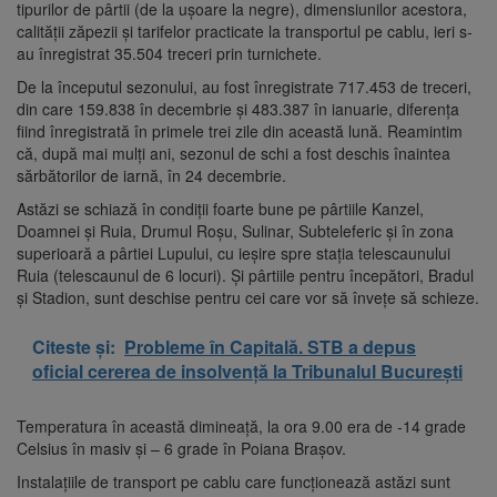
tipurilor de pârtii (de la ușoare la negre), dimensiunilor acestora,
calității zăpezii și tarifelor practicate la transportul pe cablu, ieri s-
au înregistrat 35.504 treceri prin turnichete.
De la începutul sezonului, au fost înregistrate 717.453 de treceri,
din care 159.838 în decembrie și 483.387 în ianuarie, diferența
fiind înregistrată în primele trei zile din această lună. Reamintim
că, după mai mulți ani, sezonul de schi a fost deschis înaintea
sărbătorilor de iarnă, în 24 decembrie.
Astăzi se schiază în condiții foarte bune pe pârtiile Kanzel,
Doamnei și Ruia, Drumul Roșu, Sulinar, Subteleferic și în zona
superioară a pârtiei Lupului, cu ieșire spre stația telescaunului
Ruia (telescaunul de 6 locuri). Și pârtiile pentru începători, Bradul
și Stadion, sunt deschise pentru cei care vor să învețe să schieze.
Citeste și:
Probleme în Capitală. STB a depus
oficial cererea de insolvență la Tribunalul București
Temperatura în această dimineață, la ora 9.00 era de -14 grade
Celsius în masiv și – 6 grade în Poiana Brașov.
Instalațiile de transport pe cablu care funcționează astăzi sunt