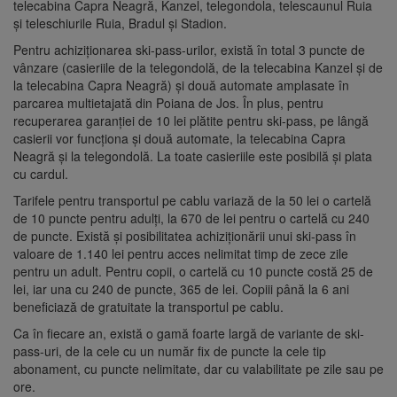
telecabina Capra Neagră, Kanzel, telegondola, telescaunul Ruia
și teleschiurile Ruia, Bradul și Stadion.
Pentru achiziționarea ski-pass-urilor, există în total 3 puncte de
vânzare (casieriile de la telegondolă, de la telecabina Kanzel și de
la telecabina Capra Neagră) și două automate amplasate în
parcarea multietajată din Poiana de Jos. În plus, pentru
recuperarea garanției de 10 lei plătite pentru ski-pass, pe lângă
casierii vor funcționa și două automate, la telecabina Capra
Neagră și la telegondolă. La toate casieriile este posibilă și plata
cu cardul.
Tarifele pentru transportul pe cablu variază de la 50 lei o cartelă
de 10 puncte pentru adulți, la 670 de lei pentru o cartelă cu 240
de puncte. Există și posibilitatea achiziționării unui ski-pass în
valoare de 1.140 lei pentru acces nelimitat timp de zece zile
pentru un adult. Pentru copii, o cartelă cu 10 puncte costă 25 de
lei, iar una cu 240 de puncte, 365 de lei. Copiii până la 6 ani
beneficiază de gratuitate la transportul pe cablu.
Ca în fiecare an, există o gamă foarte largă de variante de ski-
pass-uri, de la cele cu un număr fix de puncte la cele tip
abonament, cu puncte nelimitate, dar cu valabilitate pe zile sau pe
ore.