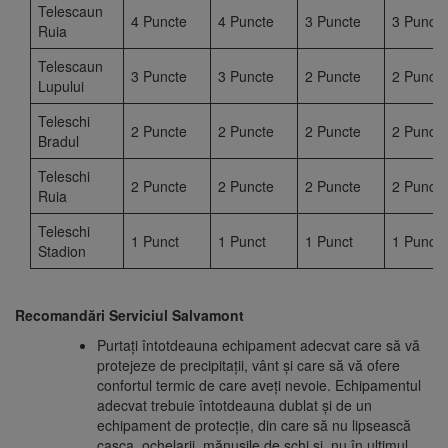
Telescaun
4 Puncte
4 Puncte
3 Puncte
3 Puncte
Ruia
Telescaun
3 Puncte
3 Puncte
2 Puncte
2 Puncte
Lupului
Teleschi
2 Puncte
2 Puncte
2 Puncte
2 Puncte
Bradul
Teleschi
2 Puncte
2 Puncte
2 Puncte
2 Puncte
Ruia
Teleschi
1 Punct
1 Punct
1 Punct
1 Punct
Stadion
Recomandări Serviciul Salvamont
Purtați întotdeauna echipament adecvat care să vă
protejeze de precipitații, vânt și care să vă ofere
confortul termic de care aveți nevoie. Echipamentul
adecvat trebuie întotdeauna dublat și de un
echipament de protecție, din care să nu lipsească
casca, ochelarii, mănușile de schi și, nu în ultimul