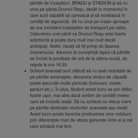
pârtiile de începători, BRADU și STADION și să nu
urce pe pârtia Drumul Roșu, decât în momentul în
care sunt capabili să oprească și să ocolească în
condiții de siguranță. Să nu urce pe masiv aproape
de ora închiderii instalațiilor de transport pe cablu.
Coborârea unei pârtii ca Drumul Roșu este foarte
solicitantă și poate dura mult mai mult decât
anticipați. Astfel, riscați să fiți prinși de lăsarea
întunericului. Aducem la cunoștință faptul că pârtiile
se închid la jumătate de oră de la ultima cursă, de
regula la ora 16:30.
Schiorii avansați sunt sfătuiți să nu iasă niciodată de
pe pârtiile amenajate, deoarece stratul de zăpadă
poate ascunde multe pericole (bolovani, cioate,
șanțuri etc.). În plus, făcând acest lucru se pot rătăci
foarte ușor, mai ales dacă vorbim de condiții meteo
care să includă ceață. Să nu schieze cu viteza mare
pe pârtiile destinate nivelurilor avansate sau medii.
Acest lucru poate favoriza producerea unor coliziuni,
prin diferențele mari de viteza generate între ei și cei
care schiază mai lent.