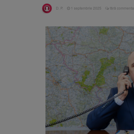
Trafic bl
7 august 2026
D. P.
1 septembrie 2025
fără commentar
medicale
Se schimb
8 august 2026