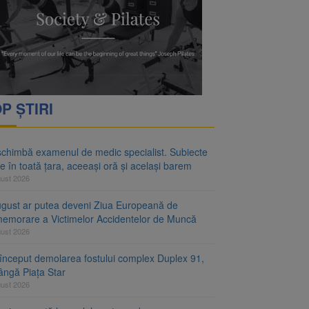
rimesc îngrijiri
oră și același barem
P ȘTIRI
schimbă examenul de medic specialist. Subiecte
e în toată țara, aceeași oră și același barem
gust 2026
ugust ar putea deveni Ziua Europeană de
emorare a Victimelor Accidentelor de Muncă
gust 2026
început demolarea fostului complex Duplex 91,
ângă Piața Star
gust 2026