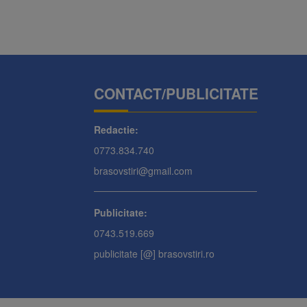
CONTACT/PUBLICITATE
Redactie:
0773.834.740
brasovstiri@gmail.com
Publicitate:
0743.519.669
publicitate [@] brasovstiri.ro