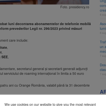
Ung
cons
Foto. presidency.ro
cre
8 au
robat luni decontarea abonamentelor de telefonie mobilă
Aso
onform prevederilor Legii nr. 296/2023 privind măsuri
lumi
8 au
nament care include:
Tra
un a
itate
,
med
at
,
7 au
g SEE
,
Dosa
lamentare, secretarul general și secretarii generali adjuncți
clas
l serviciului de roaming internațional în limita a 50 euro
7 au
pe patru ani cu Orange România, valabil până la 31 decembrie
A
 specialist. Subiecte unice în toată țara,
We use cookies on our website to give you the most relevant