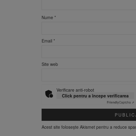
Nume
*
Email
*
Site web
Verificare anti-robot
Click pentru a începe verificarea
Friendly
Captcha ⇗
Acest site folosește Akismet pentru a reduce sp