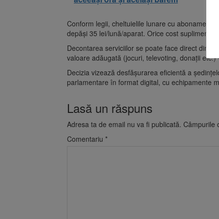
Conform legii, cheltuielile lunare cu abonamentel
depăși 35 lei/lună/aparat. Orice cost suplimentar e
Decontarea serviciilor se poate face direct din sal
valoare adăugată (jocuri, televoting, donații etc.) v
Decizia vizează desfășurarea eficientă a ședințelo
parlamentare în format digital, cu echipamente mo
Lasă un răspuns
Adresa ta de email nu va fi publicată.
Câmpurile o
Comentariu
*