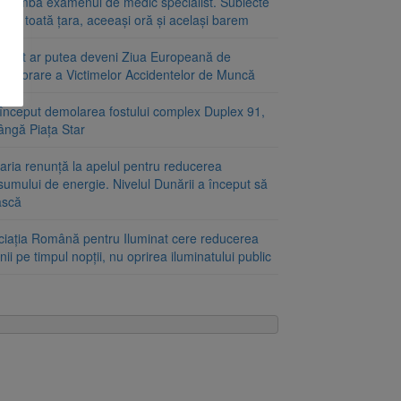
schimbă examenul de medic specialist. Subiecte
e în toată țara, aceeași oră și același barem
ugust ar putea deveni Ziua Europeană de
emorare a Victimelor Accidentelor de Muncă
început demolarea fostului complex Duplex 91,
ângă Piața Star
aria renunță la apelul pentru reducerea
umului de energie. Nivelul Dunării a început să
ască
ciația Română pentru Iluminat cere reducerea
nii pe timpul nopții, nu oprirea iluminatului public