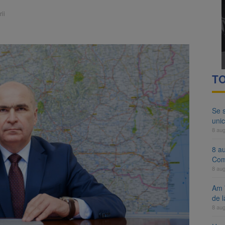
ocat pe DN1E Brașov – Poiana Brașov după un accident. Două persoane p
ii
ă examenul de medic specialist. Subiecte unice în toată țara, aceeași 
TO
Se 
unic
8 au
8 a
Com
8 au
Am 
de l
8 au