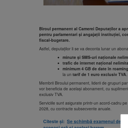
Biroul permanent al Camerei Deputaților a ap
pentru parlamentari și angajații instituției, c
fiscal-bugetare.
Astfel, deputaților li se va deconta lunar un abo
minute și SMS-uri naționale nelim
trafic de internet național nelimit
minimum 4 GB de date în roamin
la un
tarif de 1 euro exclusiv TVA
.
Membrii Biroului permanent, liderii de grupuri par
vor beneficia de același abonament, cu suplimentu
exclusiv TVA.
Serviciile sunt asigurate printr-un acord-cadru 
2028, cu contracte subsecvente anuale.
Citeste și:
Se schimbă examenul de medic
aceeași oră și același barem