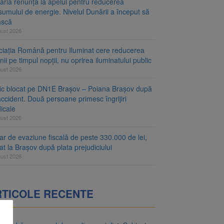
aria renunță la apelul pentru reducerea
umului de energie. Nivelul Dunării a început să
ască
gust 2026
ciația Română pentru Iluminat cere reducerea
nii pe timpul nopții, nu oprirea iluminatului public
gust 2026
fic blocat pe DN1E Brașov – Poiana Brașov după
ccident. Două persoane primesc îngrijiri
icale
gust 2026
r de evaziune fiscală de peste 330.000 de lei,
at la Brașov după plata prejudiciului
gust 2026
RTICOLE RECENTE