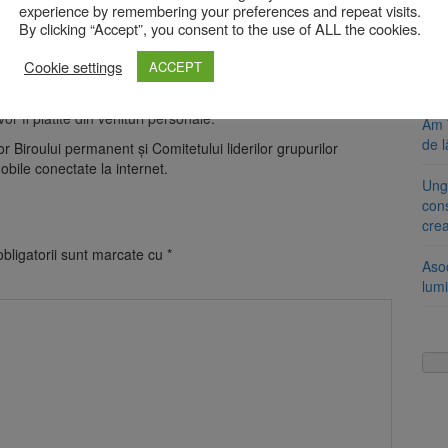
Se 
experience by remembering your preferences and repeat visits.
unic
By clicking “Accept”, you consent to the use of ALL the cookies.
e de telefonie mobilă decontate din fonduri publice nu pot
8 a
Cookie settings
ACCEPT
ste suportat de personalul beneficiar al serviciilor.
Com
ariu sau prin casieria Camerei Deputaților. Serviciile cu
or fi plătite din venituri personale.
Am 
de l
r Biroului permanent și Comitetului liderilor grupurilor
bile conectate la internet.
Ung
cons
cre
bligatorii sunt marcate cu
*
Aso
lumi