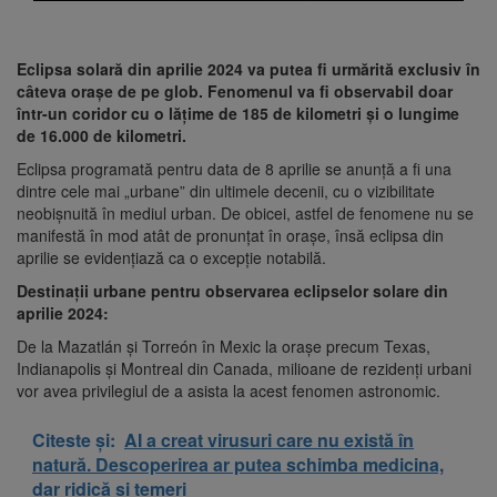
Eclipsa solară din aprilie 2024 va putea fi urmărită exclusiv în
câteva orașe de pe glob. Fenomenul va fi observabil doar
într-un coridor cu o lățime de 185 de kilometri și o lungime
de 16.000 de kilometri.
Eclipsa programată pentru data de 8 aprilie se anunță a fi una
dintre cele mai „urbane” din ultimele decenii, cu o vizibilitate
neobișnuită în mediul urban. De obicei, astfel de fenomene nu se
manifestă în mod atât de pronunțat în orașe, însă eclipsa din
aprilie se evidențiază ca o excepție notabilă.
Destinații urbane pentru observarea eclipselor solare din
aprilie 2024:
De la Mazatlán și Torreón în Mexic la orașe precum Texas,
Indianapolis și Montreal din Canada, milioane de rezidenți urbani
vor avea privilegiul de a asista la acest fenomen astronomic.
Citeste și:
AI a creat virusuri care nu există în
natură. Descoperirea ar putea schimba medicina,
dar ridică și temeri