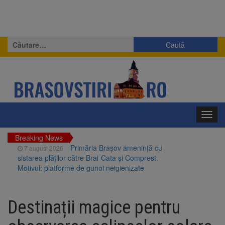
Caută
după:
Toggl
navig
Breaking News
Primăria Brașov amenință cu
7 august 2026
sistarea plăților către Brai-Cata și Comprest.
Motivul: platforme de gunoi neigienizate
Clădirile Duplex de lângă
7 august 2026
Piața Star din Brașov au fost demolate
Destinații magice pentru