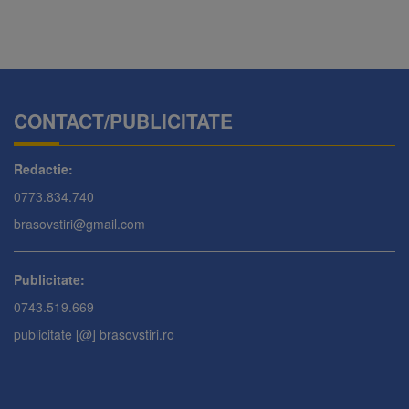
CONTACT/PUBLICITATE
Redactie:
0773.834.740
brasovstiri@gmail.com
Publicitate:
0743.519.669
publicitate [@] brasovstiri.ro