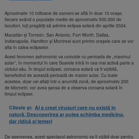
Aproximativ 10 milioane de oameni se află în doar 10 orașe,
fiecare având o populație medie de aproximativ 500.000 de
locuitori, toți pregătiți să admire eclipsa solară din aprilie 2024.
Mazatlán și Torreón, San Antonio, Fort Worth, Dallas,
Indianapolis, Hamilton și Montreal sunt printre orașele care se vor
afla în calea eclipselor.
Acest fenomen astronomic va coincide cu perioada de „maximul
solar”, în momentul în care Soarele intră în cea mai activă parte a
ciclului său. În timpul eclipsei, coroana solară va fi vizibilă,
beneficiind de această perioadă de maxim solar. Cu toate
acestea, doar cei aflați într-o anumită zonă, de aproximativ 200
de kilometri, vor avea șansa de a observa coroana solară în
timpul eclipsei.
Citeste și:
AI a creat virusuri care nu există în
natură. Descoperirea ar putea schimba medicina,
dar ridică și temeri
De asemenea, acest spectacol astronomic va fi vizibil doar pentru