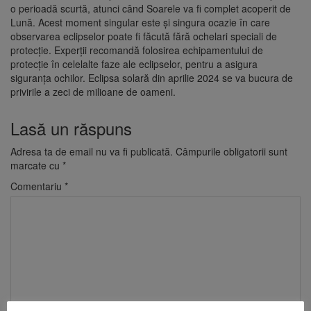
o perioadă scurtă, atunci când Soarele va fi complet acoperit de
Lună. Acest moment singular este și singura ocazie în care
observarea eclipselor poate fi făcută fără ochelari speciali de
protecție. Experții recomandă folosirea echipamentului de
protecție în celelalte faze ale eclipselor, pentru a asigura
siguranța ochilor. Eclipsa solară din aprilie 2024 se va bucura de
privirile a zeci de milioane de oameni.
Lasă un răspuns
Adresa ta de email nu va fi publicată.
Câmpurile obligatorii sunt
marcate cu
*
Comentariu
*