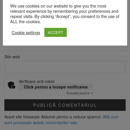
We use cookies on our website to give you the most
relevant experience by remembering your preferences and
Nume
*
repeat visits. By clicking “Accept”, you consent to the use of
ALL the cookies.
Cookie settings
ACCEPT
Email
*
Site web
Verificare anti-robot
Click pentru a începe verificarea
Friendly
Captcha ⇗
Acest site folosește Akismet pentru a reduce spamul.
Află cum
sunt procesate datele comentariilor tale
.