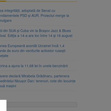
a integrității, adoptată de Senat cu
ndamentele PSD și AUR. Proiectul merge la
mulgare
ști din SUA și Cuba vin la Brașov Jazz & Blues
ival. Ediția a 14-a are loc între 14 și 16 august
unea Europeană acordă Ucrainei încă 1,4
arde de euro din veniturile activelor rusești
hețate
rina a ajuns la 11,68 lei în unele benzinării
avere declară Mirabela Grădinaru, partenera
edintelui Nicușor Dan: terenuri, cote din locuințe
două mașini