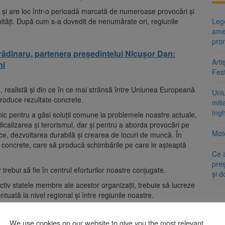
şi are loc într-o perioadă marcată de numeroase provocări şi
tunităţi. După cum s-a dovedit de nenumărate ori, regiunile
Lege
ame
pro
rădinaru, partenera președintelui Nicușor Dan:
Arti
ni
Fest
, realistă şi din ce în ce mai strânsă între Uniunea Europeană
Uni
produce rezultate concrete.
mili
îng
ic pentru a găsi soluţii comune la problemele noastre actuale,
dicalizarea şi terorismul, dar şi pentru a aborda provocări pe
Moto
ce, dezvoltarea durabilă şi crearea de locuri de muncă. În
 concrete, care să producă schimbările pe care le aşteaptă
Ce 
preș
trebui să fie în centrul eforturilor noastre conjugate.
și 
tiv statele membre ale acestor organizaţii, trebuie să lucreze
ată la nivel regional şi între regiunile noastre.
rădinaru, partenera președintelui Nicușor Dan:
We use cookies on our website to give you the most relevant