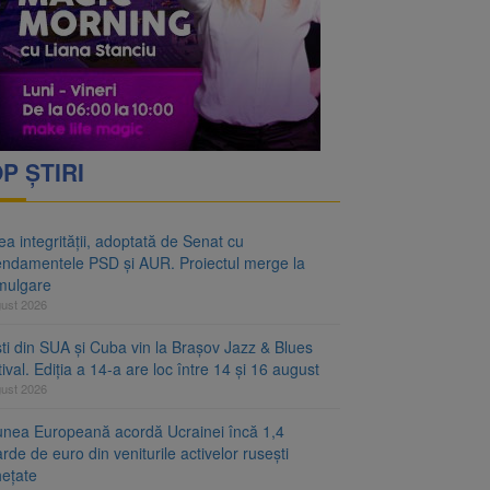
ei hotărâri de Guvern
 merge la promulgare
P ȘTIRI
a integrității, adoptată de Senat cu
ndamentele PSD și AUR. Proiectul merge la
mulgare
gust 2026
ști din SUA și Cuba vin la Brașov Jazz & Blues
ival. Ediția a 14-a are loc între 14 și 16 august
gust 2026
unea Europeană acordă Ucrainei încă 1,4
arde de euro din veniturile activelor rusești
hețate