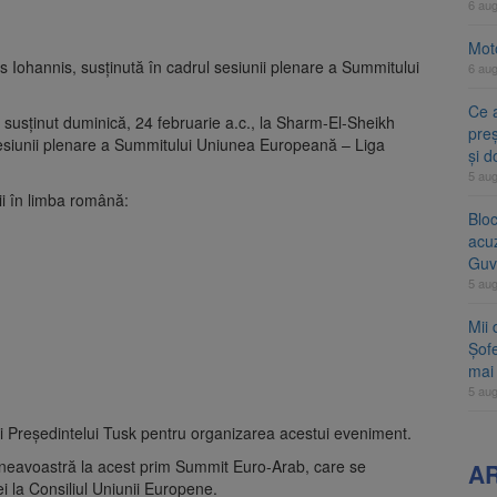
6 au
Moto
 Iohannis, susţinută în cadrul sesiunii plenare a Summitului
6 au
Ce 
susţinut duminică, 24 februarie a.c., la Sharm-El-Sheikh
preș
sesiunii plenare a Summitului Uniunea Europeană – Liga
și 
5 au
i în limba română:
Blo
acu
Guv
5 au
Mii 
Șofe
mai 
5 au
 şi Preşedintelui Tusk pentru organizarea acestui eveniment.
neavoastră la acest prim Summit Euro-Arab, care se
A
i la Consiliul Uniunii Europene.