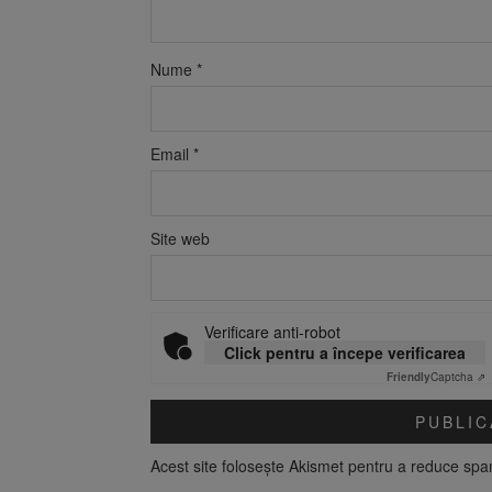
Nume
*
Email
*
Site web
Verificare anti-robot
Click pentru a începe verificarea
Friendly
Captcha ⇗
Acest site folosește Akismet pentru a reduce sp