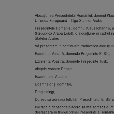
Alocuţiunea Preşedintelui României, domnul Klaus
Uniunea Europeană – Liga Statelor Arabe
Preşedintele României, domnul Klaus Iohannis, a 
(Republica Arabă Egipt), o alocuţiune în cadrul 
Statelor Arabe.
Vă prezentăm în continuare traducerea alocuţiuni
Excelenţa Voastră, domnule Preşedinte El-Sisi,
Excelenţa Voastră, domnule Preşedinte Tusk,
Alteţele Voastre Regale,
Excelenţele Voastre,
Doamnelor şi domnilor,
Dragi colegi,
Doresc să adresez felicitări Preşedintelui El-Sisi
Îmi face o deosebită plăcere să mă adresez dum
desfăşoară în timpul primei Preşedinţii a Românie