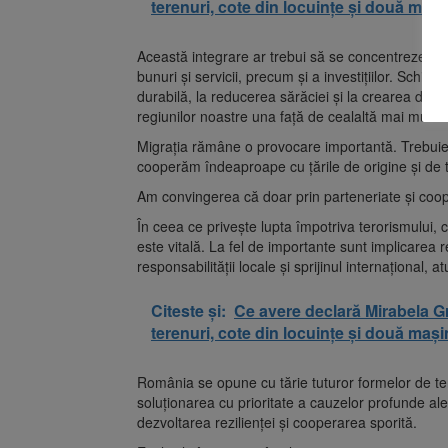
terenuri, cote din locuințe și două mași
Această integrare ar trebui să se concentreze, d
bunuri şi servicii, precum şi a investiţiilor. Schimb
durabilă, la reducerea sărăciei şi la crearea de l
regiunilor noastre una faţă de cealaltă mai mult d
Migraţia rămâne o provocare importantă. Trebui
cooperăm îndeaproape cu ţările de origine şi de t
Am convingerea că doar prin parteneriate şi coope
În ceea ce priveşte lupta împotriva terorismului
este vitală. La fel de importante sunt implicarea
responsabilităţii locale şi sprijinul internaţional, 
Citeste și:
Ce avere declară Mirabela G
terenuri, cote din locuințe și două mași
România se opune cu tărie tuturor formelor de te
soluţionarea cu prioritate a cauzelor profunde al
dezvoltarea rezilienţei şi cooperarea sporită.