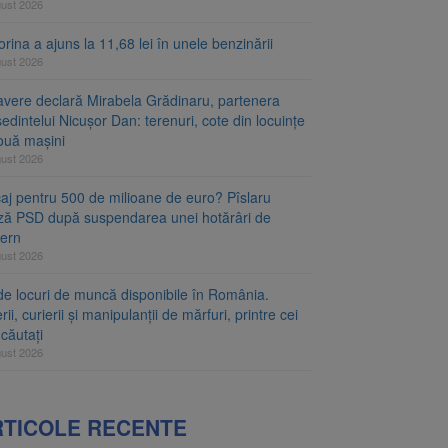
gust 2026
rina a ajuns la 11,68 lei în unele benzinării
gust 2026
avere declară Mirabela Grădinaru, partenera
edintelui Nicușor Dan: terenuri, cote din locuințe
două mașini
gust 2026
caj pentru 500 de milioane de euro? Pîslaru
ză PSD după suspendarea unei hotărâri de
ern
gust 2026
de locuri de muncă disponibile în România.
rii, curierii și manipulanții de mărfuri, printre cei
căutați
gust 2026
RTICOLE RECENTE