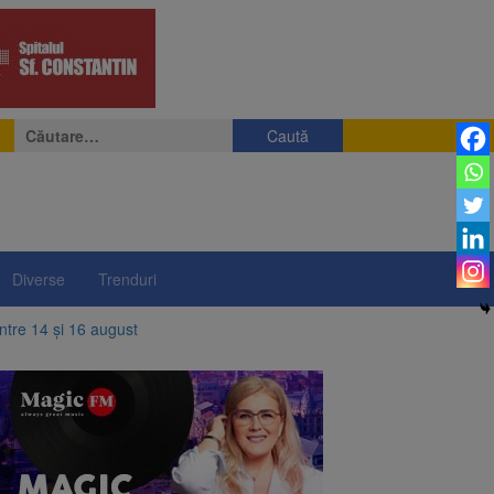
Caută
după:
Diverse
Trenduri
între 14 și 16 august
elor rusești înghețate
ri, cote din locuințe și