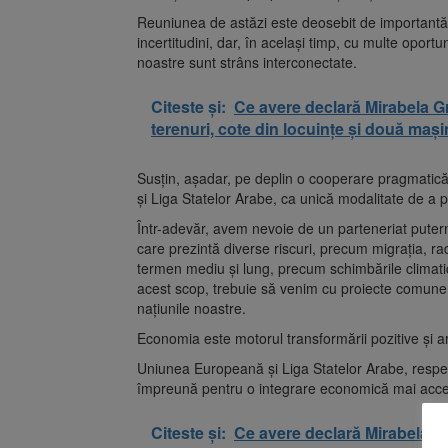
Reuniunea de astăzi este deosebit de importantă 
incertitudini, dar, în acelaşi timp, cu multe opor
noastre sunt strâns interconectate.
Citeste și:
Ce avere declară Mirabela G
terenuri, cote din locuințe și două mași
Susţin, aşadar, pe deplin o cooperare pragmatică
şi Liga Statelor Arabe, ca unică modalitate de a 
Într-adevăr, avem nevoie de un parteneriat putern
care prezintă diverse riscuri, precum migraţia, ra
termen mediu şi lung, precum schimbările climati
acest scop, trebuie să venim cu proiecte comune
naţiunile noastre.
Economia este motorul transformării pozitive şi ar 
Uniunea Europeană şi Liga Statelor Arabe, respec
împreună pentru o integrare economică mai accentu
Citeste și:
Ce avere declară Mirabela G