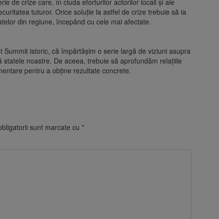
ie de crize care, în ciuda eforturilor actorilor locali şi ale
uritatea tuturor. Orice soluţie la astfel de crize trebuie să ia
 statelor din regiune, începând cu cele mai afectate.
 Summit istoric, că împărtăşim o serie largă de viziuni asupra
 statele noastre. De aceea, trebuie să aprofundăm relaţiile
mentare pentru a obţine rezultate concrete.
bligatorii sunt marcate cu
*