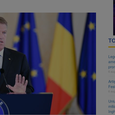
ntru 500 de milioane de euro? Pîslaru acuză PSD după suspendarea un
egrității, adoptată de Senat cu amendamentele PSD și AUR. Proiectul
TO
Lege
ame
pro
6 au
Arti
Fest
6 au
Uni
mili
îng