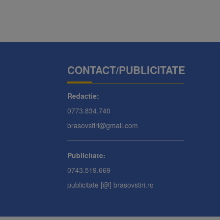
CONTACT/PUBLICITATE
Redactie:
0773.834.740
brasovstiri@gmail.com
Publicitate:
0743.519.669
publicitate [@] brasovstiri.ro