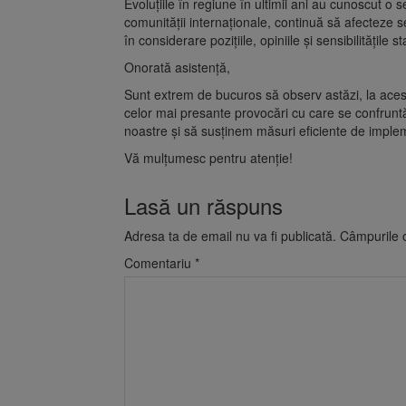
Evoluţiile în regiune în ultimii ani au cunoscut o ser
comunităţii internaţionale, continuă să afecteze sec
în considerare poziţiile, opiniile şi sensibilităţile
Onorată asistenţă,
Sunt extrem de bucuros să observ astăzi, la acest
celor mai presante provocări cu care se confruntă
noastre şi să susţinem măsuri eficiente de imple
Vă mulţumesc pentru atenţie!
Lasă un răspuns
Adresa ta de email nu va fi publicată.
Câmpurile o
Comentariu
*