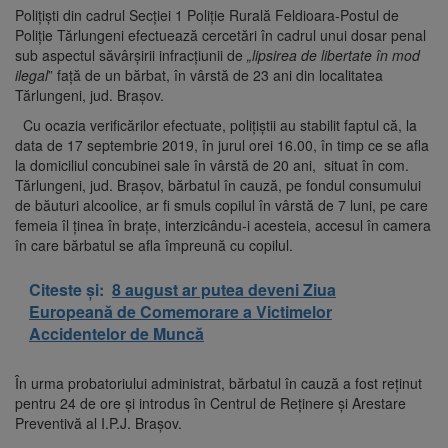
Polițiști din cadrul Secției 1 Poliție Rurală Feldioara-Postul de
Poliție Tărlungeni efectuează cercetări în cadrul unui dosar penal
sub aspectul săvârșirii infracțiunii de
„lipsirea de libertate în mod
ilegal
” față de un bărbat, în vârstă de 23 ani din localitatea
Tărlungeni, jud. Brașov.
Cu ocazia verificărilor efectuate, polițiștii au stabilit faptul că, la
data de 17 septembrie 2019, în jurul orei 16.00, în timp ce se afla
la domiciliul concubinei sale în vârstă de 20 ani, situat în com.
Tărlungeni, jud. Brașov, bărbatul în cauză, pe fondul consumului
de băuturi alcoolice, ar fi smuls copilul în vârstă de 7 luni, pe care
femeia îl ținea în brațe, interzicându-i acesteia, accesul în camera
în care bărbatul se afla împreună cu copilul.
Citeste și:
8 august ar putea deveni Ziua
Europeană de Comemorare a Victimelor
Accidentelor de Muncă
În urma probatoriului administrat, bărbatul în cauză a fost reținut
pentru 24 de ore și introdus în Centrul de Reținere și Arestare
Preventivă al I.P.J. Brașov.