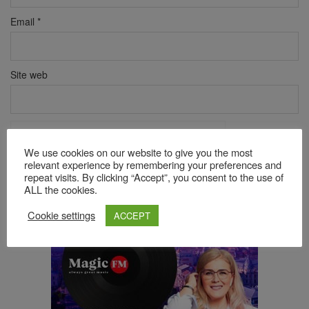
Email
*
Site web
Verificare anti-robot
Click pentru a începe verificarea
We use cookies on our website to give you the most
Friendly
Captcha ⇗
relevant experience by remembering your preferences and
repeat visits. By clicking “Accept”, you consent to the use of
ALL the cookies.
Cookie settings
ACCEPT
Acest site folosește Akismet pentru a reduce spamul.
Află cum
sunt procesate datele comentariilor tale
.