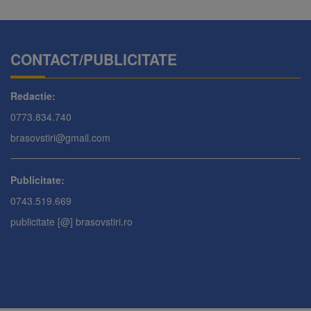
CONTACT/PUBLICITATE
Redactie:
0773.834.740
brasovstiri@gmail.com
Publicitate:
0743.519.669
publicitate [@] brasovstiri.ro