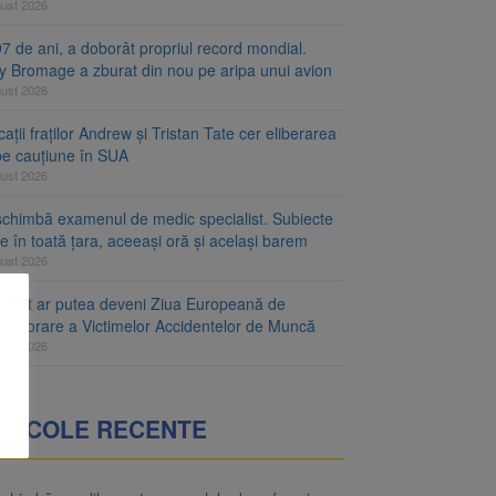
gust 2026
7 de ani, a doborât propriul record mondial.
ty Bromage a zburat din nou pe aripa unui avion
gust 2026
ații fraților Andrew și Tristan Tate cer eliberarea
 pe cauțiune în SUA
gust 2026
schimbă examenul de medic specialist. Subiecte
e în toată țara, aceeași oră și același barem
gust 2026
ugust ar putea deveni Ziua Europeană de
emorare a Victimelor Accidentelor de Muncă
gust 2026
RTICOLE RECENTE