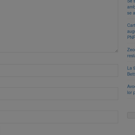
Se s
amb
se a
Cart
aug
PN
Zece
rest
La 9
Bet
Avoc
lor