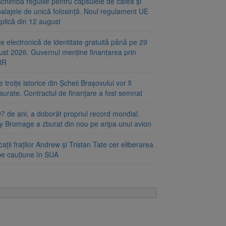
chimbă regulile pentru capsulele de cafea și
alajele de unică folosință. Noul regulament UE
plică din 12 august
e electronică de identitate gratuită până pe 29
ust 2026. Guvernul menține finanțarea prin
RR
 troițe istorice din Șcheii Brașovului vor fi
aurate. Contractul de finanțare a fost semnat
7 de ani, a doborât propriul record mondial.
ty Bromage a zburat din nou pe aripa unui avion
ații fraților Andrew și Tristan Tate cer eliberarea
 pe cauțiune în SUA