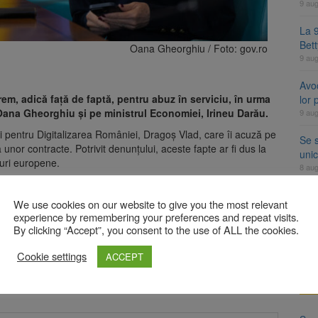
9 au
La 9
Bet
Oana Gheorghiu / Foto: gov.ro
9 au
Avoc
em, adică față de faptă, pentru abuz în serviciu, în urma
lor
Oana Gheorghiu și pe ministrul Economiei, Irineu Darău.
9 au
ii pentru Digitalizarea României, Dragoș Vlad, care îi acuză pe
Se 
unor contracte. Potrivit denunțului, aceste fapte ar fi dus la
unic
duri europene.
8 au
iile și susțin că sesizarea penală nu are bază reală.
8 a
We use cookies on our website to give you the most relevant
faptă, nu față de persoane, iar ancheta urmează să stabilească
Com
experience by remembering your preferences and repeat visits.
ormulate.
8 au
By clicking “Accept”, you consent to the use of ALL the cookies.
Cookie settings
ACCEPT
A
bligatorii sunt marcate cu
*