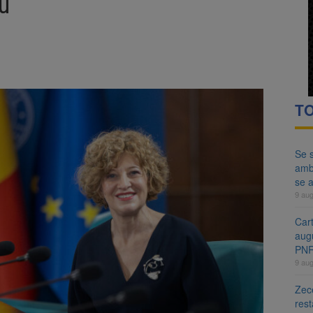
u
ă examenul de medic specialist. Subiecte unice în toată țara, aceeași 
ă regulile pentru capsulele de cafea și ambalajele de unică folosință.
TO
Se s
amb
se a
9 au
Cart
aug
PN
9 au
Zece
rest