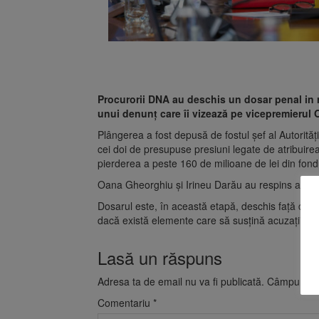
Procurorii DNA au deschis un dosar penal in r
unui denunț care îi vizează pe vicepremierul 
Plângerea a fost depusă de fostul șef al Autorităț
cei doi de presupuse presiuni legate de atribuirea 
pierderea a peste 160 de milioane de lei din fon
Oana Gheorghiu și Irineu Darău au respins acuzaț
Dosarul este, în această etapă, deschis față de 
dacă există elemente care să susțină acuzațiile f
Lasă un răspuns
Adresa ta de email nu va fi publicată.
Câmpurile o
Comentariu
*