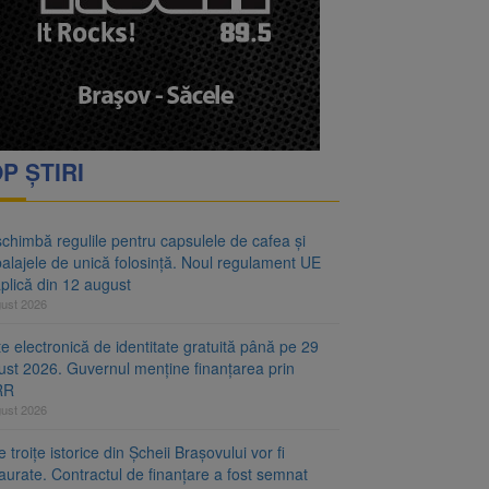
oră și același barem
 Noul regulament UE se
P ȘTIRI
chimbă regulile pentru capsulele de cafea și
alajele de unică folosință. Noul regulament UE
plică din 12 august
gust 2026
e electronică de identitate gratuită până pe 29
ust 2026. Guvernul menține finanțarea prin
RR
gust 2026
 troițe istorice din Șcheii Brașovului vor fi
aurate. Contractul de finanțare a fost semnat