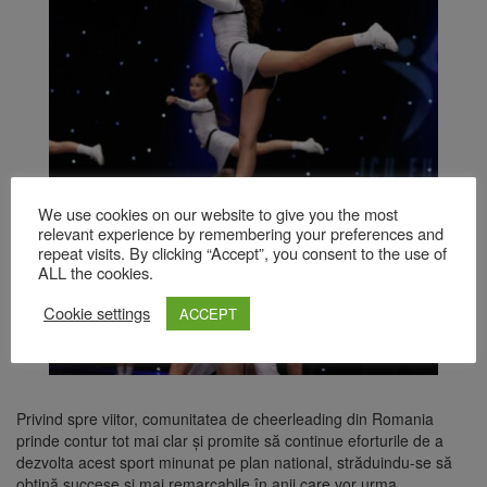
We use cookies on our website to give you the most
relevant experience by remembering your preferences and
repeat visits. By clicking “Accept”, you consent to the use of
ALL the cookies.
Cookie settings
ACCEPT
Privind spre viitor, comunitatea de cheerleading din Romania
prinde contur tot mai clar și promite să continue eforturile de a
dezvolta acest sport minunat pe plan national, străduindu-se să
obțină succese și mai remarcabile în anii care vor urma.