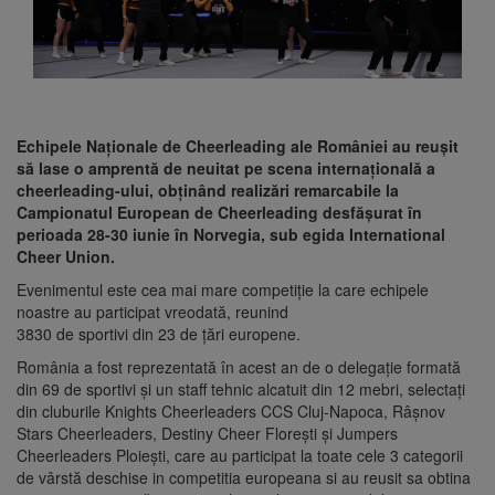
Echipele Naționale de Cheerleading ale României au reușit
să lase o amprentă de neuitat pe scena internațională a
cheerleading-ului, obținând realizări remarcabile la
Campionatul European de Cheerleading desfășurat în
perioada 28-30 iunie în Norvegia, sub egida International
Cheer Union.
Evenimentul este cea mai mare competiție la care echipele
noastre au participat vreodată, reunind
3830 de sportivi din 23 de țări europene.
România a fost reprezentată în acest an de o delegație formată
din 69 de sportivi și un staff tehnic alcatuit din 12 mebri, selectați
din cluburile Knights Cheerleaders CCS Cluj-Napoca, Râșnov
Stars Cheerleaders, Destiny Cheer Florești și Jumpers
Cheerleaders Ploiești, care au participat la toate cele 3 categorii
de vârstă deschise in competitia europeana si au reusit sa obtina