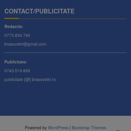
CONTACT/PUBLICITATE
Redactie:
0773.834.740
brasovstiri@gmail.com
Publicitate:
0743.519.669
publicitate [@] brasovstiri.ro
Powered by
WordPress
|
Bootstrap Themes