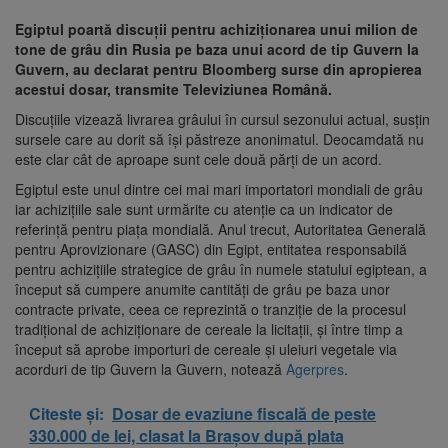
Egiptul poartă discuţii pentru achiziţionarea unui milion de
tone de grâu din Rusia pe baza unui acord de tip Guvern la
Guvern, au declarat pentru Bloomberg surse din apropierea
acestui dosar, transmite Televiziunea Română.
Discuţiile vizează livrarea grâului în cursul sezonului actual, susţin
sursele care au dorit să îşi păstreze anonimatul. Deocamdată nu
este clar cât de aproape sunt cele două părţi de un acord.
Egiptul este unul dintre cei mai mari importatori mondiali de grâu
iar achiziţiile sale sunt urmărite cu atenţie ca un indicator de
referinţă pentru piaţa mondială. Anul trecut, Autoritatea Generală
pentru Aprovizionare (GASC) din Egipt, entitatea responsabilă
pentru achiziţiile strategice de grâu în numele statului egiptean, a
început să cumpere anumite cantităţi de grâu pe baza unor
contracte private, ceea ce reprezintă o tranziţie de la procesul
tradiţional de achiziţionare de cereale la licitaţii, şi între timp a
început să aprobe importuri de cereale şi uleiuri vegetale via
acorduri de tip Guvern la Guvern, notează
Agerpres
.
Citeste și:
Dosar de evaziune fiscală de peste
330.000 de lei, clasat la Brașov după plata