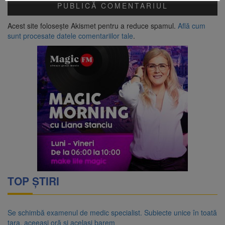
Acest site folosește Akismet pentru a reduce spamul.
Află cum
sunt procesate datele comentariilor tale
.
TOP ȘTIRI
Se schimbă examenul de medic specialist. Subiecte unice în toată
țara, aceeași oră și același barem