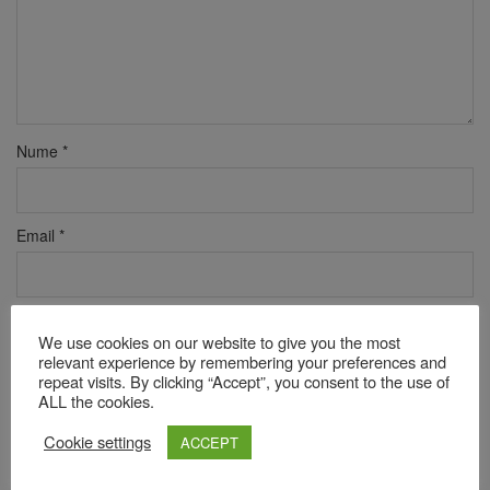
Nume
*
Email
*
Site web
We use cookies on our website to give you the most
relevant experience by remembering your preferences and
repeat visits. By clicking “Accept”, you consent to the use of
ALL the cookies.
Verificare anti-robot
Click pentru a începe verificarea
Cookie settings
ACCEPT
Friendly
Captcha ⇗