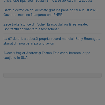
unică folosință. Noul regulament UE se aplică din 12 august
Carte electronică de identitate gratuită până pe 29 august 2026.
Guvernul menține finanțarea prin PNRR
Zece troițe istorice din Șcheii Brașovului vor fi restaurate.
Contractul de finanțare a fost semnat
La 97 de ani, a doborât propriul record mondial. Betty Bromage a
zburat din nou pe aripa unui avion
Avocații fraților Andrew și Tristan Tate cer eliberarea lor pe
cauțiune în SUA