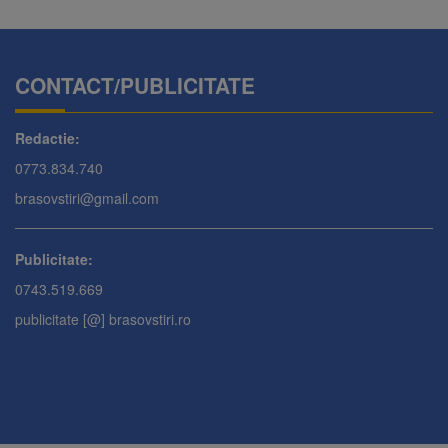
CONTACT/PUBLICITATE
Redactie:
0773.834.740
brasovstiri@gmail.com
Publicitate:
0743.519.669
publicitate [@] brasovstiri.ro