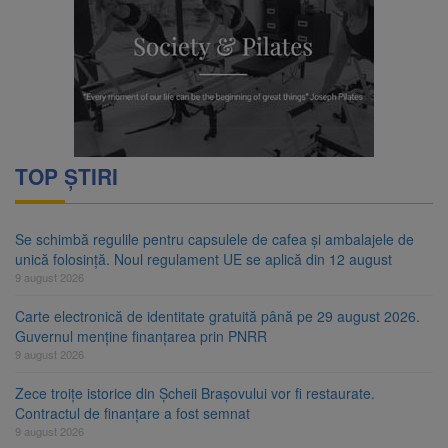
TOP ȘTIRI
Se schimbă regulile pentru capsulele de cafea și ambalajele de
unică folosință. Noul regulament UE se aplică din 12 august
9 august 2026
Carte electronică de identitate gratuită până pe 29 august 2026.
Guvernul menține finanțarea prin PNRR
9 august 2026
Zece troițe istorice din Șcheii Brașovului vor fi restaurate.
Contractul de finanțare a fost semnat
9 august 2026