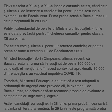
Elevii claselor a XII-a şi a XIII-a încheie cursurile astăzi, când este
şi ultima zi de înscriere a candidaţilor pentru prima sesiune a
examenului de Bacalaureat. Prima probă scrisă a Bacalaureatului
este programată în 28 iunie.
Potrivit calendarului de pe site-ul Ministerului Educaţiei, 4 iunie
este data prevăzută pentru încheierea cursurilor pentru clasa a
XII-a/a XIII-a.
Tot astăzi este şi ultima zi pentru înscrierea candidaţilor pentru
prima sesiune a examenului de Bacalaureat 2021.
Ministrul Educaţiei, Sorin Cîmpeanu, afirma, recent, că
Bacalaureatul ar urma să fie susţinut de peste 100.000 de
candidaţi, el menţionând în acest context că aproximativ 30.000
dintre aceştia s-au vaccinat împotriva COVID-19.
Totodată, Ministerul Educaţiei a anunţat că a fost adoptată o
ordonanţă de urgenţă care prevede că, la examenul de
Bacalaureat, se echivalează/se recunosc probele de evaluare a
competenţelor lingvistice şi digitale.
Astfel, candidaţii vor susţine, în 28 iunie, prima probă – cea scrisă
la Limba şi literatura română. În 29 iunie, este programată proba