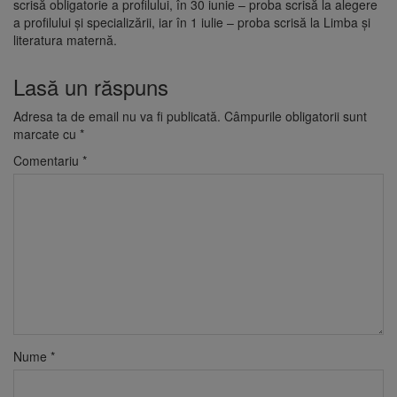
scrisă obligatorie a profilului, în 30 iunie – proba scrisă la alegere
a profilului şi specializării, iar în 1 iulie – proba scrisă la Limba şi
literatura maternă.
Lasă un răspuns
Adresa ta de email nu va fi publicată.
Câmpurile obligatorii sunt
marcate cu
*
Comentariu
*
Nume
*