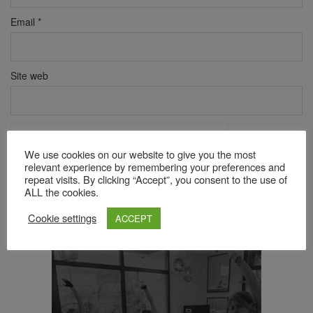
Email
*
Site web
Verificare anti-robot
Click pentru a începe verificarea
We use cookies on our website to give you the most
Friendly
Captcha ⇗
relevant experience by remembering your preferences and
repeat visits. By clicking “Accept”, you consent to the use of
ALL the cookies.
Cookie settings
ACCEPT
Acest site folosește Akismet pentru a reduce spamul.
Află cum
sunt procesate datele comentariilor tale
.