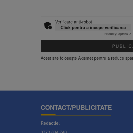
Verificare anti-robot
Click pentru a începe verificarea
Friendly
Captcha ⇗
Acest site folosește Akismet pentru a reduce sp
CONTACT/PUBLICITATE
Redactie:
0773.834.740