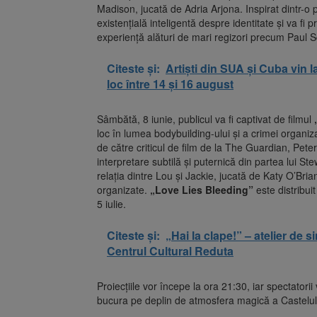
Madison, jucată de Adria Arjona. Inspirat dintr-o 
existențială inteligentă despre identitate și va 
experiență alături de mari regizori precum Paul 
Citeste și:
Artiști din SUA și Cuba vin l
loc între 14 și 16 august
Sâmbătă, 8 iunie, publicul va fi captivat de filmul
loc în lumea bodybuilding-ului și a crimei organizat
de către criticul de film de la The Guardian, Pete
interpretare subtilă și puternică din partea lui S
relația dintre Lou și Jackie, jucată de Katy O’Bri
organizate.
„Love Lies Bleeding”
este distribu
5 iulie.
Citeste și:
„Hai la clape!” – atelier de s
Centrul Cultural Reduta
Proiecțiile vor începe la ora 21:30, iar spectatori
bucura pe deplin de atmosfera magică a Castelul