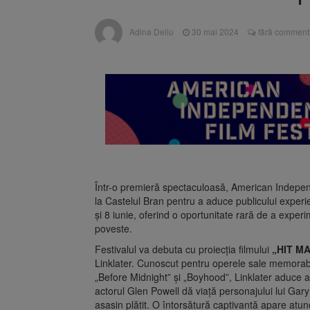
Adina Deliu
30 mai 2024
fără commenta
Într-o premieră spectaculoasă, American Independe
la Castelul Bran pentru a aduce publicului experie
și 8 iunie, oferind o oportunitate rară de a exper
poveste.
Festivalul va debuta cu proiecția filmului
„HIT M
Linklater. Cunoscut pentru operele sale memorab
„Before Midnight” și „Boyhood”, Linklater aduce acu
actorul Glen Powell dă viață personajului lui Gary
asasin plătit. O întorsătură captivantă apare atu