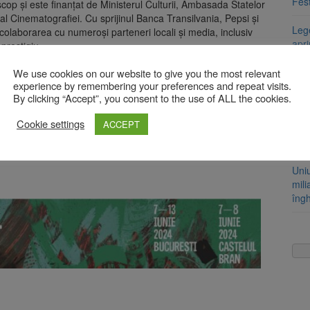
Fest
op și este finanțat de Ministerul Culturii, Ambasada Statelor
al Cinematografiei. Cu sprijinul Banca Transilvania, Pepsi și
Leg
 colaborarea cu numeroși parteneri locali și media, inclusiv
apr
prestigiu.
teți accesa link-urile de mai jos:
Lege
We use cookies on our website to give you the most relevant
experience by remembering your preferences and repeat visits.
ame
By clicking “Accept”, you consent to the use of ALL the cookies.
pro
Cookie settings
ACCEPT
Arti
Fest
mpletituri în tehnici medievale la Centrul Cultural
Uni
mili
îng