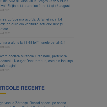
ști din SUA și Cuba vin la Brașov Jazz & Blues
ival. Ediția a 14-a are loc între 14 și 16 august
gust 2026
unea Europeană acordă Ucrainei încă 1,4
arde de euro din veniturile activelor rusești
hețate
gust 2026
rina a ajuns la 11,68 lei în unele benzinării
gust 2026
avere declară Mirabela Grădinaru, partenera
edintelui Nicușor Dan: terenuri, cote din locuințe
două mașini
gust 2026
RTICOLE RECENTE
o vine la Zărnești. Recital special pe scena