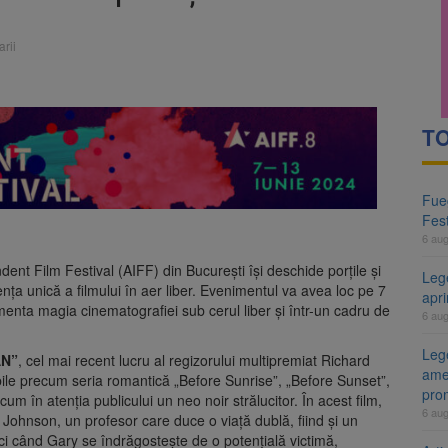
rii
TO
Fueg
Fest
6 au
nt Film Festival (AIFF) din București își deschide porțile și
Leg
nța unică a filmului în aer liber. Evenimentul va avea loc pe 7
apr
imenta magia cinematografiei sub cerul liber și într-un cadru de
6 au
Lege
AN”
, cel mai recent lucru al regizorului multipremiat Richard
ame
ile precum seria romantică „Before Sunrise”, „Before Sunset”,
pro
m în atenția publicului un neo noir strălucitor. În acest film,
6 au
 Johnson, un profesor care duce o viață dublă, fiind și un
nci când Gary se îndrăgostește de o potențială victimă,