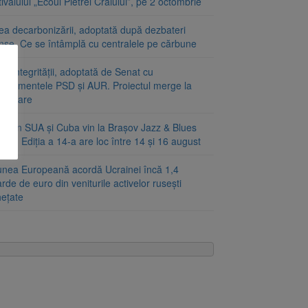
ivalului „Ecoul Pietrei Craiului”, pe 2 octombrie
ea decarbonizării, adoptată după dezbateri
inse. Ce se întâmplă cu centralele pe cărbune
a integrității, adoptată de Senat cu
ndamentele PSD și AUR. Proiectul merge la
mulgare
ști din SUA și Cuba vin la Brașov Jazz & Blues
ival. Ediția a 14-a are loc între 14 și 16 august
unea Europeană acordă Ucrainei încă 1,4
arde de euro din veniturile activelor rusești
hețate