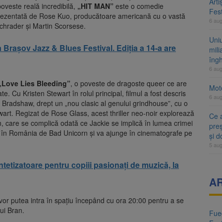
Arti
poveste reală incredibilă,
„HIT MAN”
este o comedie
Fest
fi prezentată de Rose Kuo, producătoare americană cu o vastă
6 au
Schrader și Martin Scorsese.
Uni
a Brașov Jazz & Blues Festival. Ediția a 14-a are
mili
îng
6 au
„Love Lies Bleeding”
, o poveste de dragoste queer ce are
Moto
e. Cu Kristen Stewart în rolul principal, filmul a fost descris
6 au
r Bradshaw, drept un „nou clasic al genului grindhouse”, cu o
tewart. Regizat de Rose Glass, acest thriller neo-noir explorează
Ce 
an, care se complică odată ce Jackie se implică în lumea crimei
preș
it în România de Bad Unicorn și va ajunge în cinematografe pe
și 
5 au
intetizatoare pentru copiii pasionați de muzică, la
A
i vor putea intra în spațiu începând cu ora 20:00 pentru a se
ui Bran.
Fueg