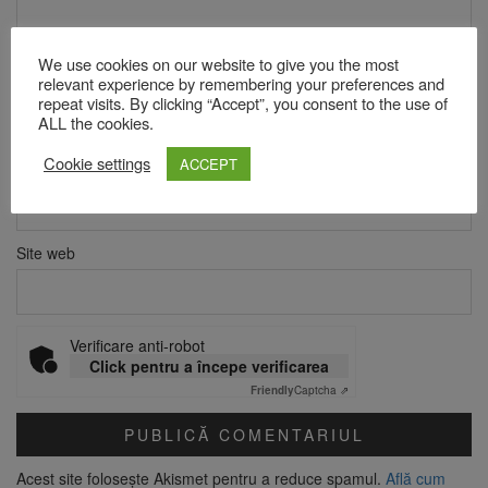
We use cookies on our website to give you the most
relevant experience by remembering your preferences and
Nume
*
repeat visits. By clicking “Accept”, you consent to the use of
ALL the cookies.
Cookie settings
ACCEPT
Email
*
Site web
Verificare anti-robot
Click pentru a începe verificarea
Friendly
Captcha ⇗
Acest site folosește Akismet pentru a reduce spamul.
Află cum