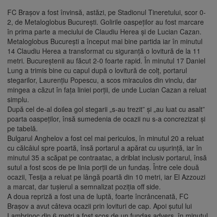
FC Braşov a fost învinsă, astăzi, pe Stadionul Tineretului, scor 0-
2, de Metaloglobus Bucureşti. Golirile oaspeţilor au fost marcare
în prima parte a meciului de Claudiu Herea şi de Lucian Cazan.
Metaloglobus Bucureşti a început mai bine partida iar în minutul
14 Claudiu Herea a transformat cu siguranţă o lovitură de la 11
metri. Bucureştenii au făcut 2-0 foarte rapid. În minutul 17 Daniel
Lung a trimis bine cu capul după o lovitură de colţ, portarul
stegarilor, Laurențiu Popescu, a scos miraculos din vinclu, dar
mingea a căzut în faţa liniei porţii, de unde Lucian Cazan a reluat
simplu.
După cel de-al doilea gol stegarii „s-au trezit” şi „au luat cu asalt”
poarta oaspeţilor, însă sumedenia de ocazii nu s-a concrezizat şi
pe tabelă.
Bulgarul Anghelov a fost cel mai periculos, în minutul 20 a reluat
cu călcâiul spre poartă, însă portarul a apărat cu uşurinţă, iar în
minutul 35 a scăpat pe contraatac, a driblat inclusiv portarul, însă
sutul a fost scos de pe linia porţii de un fundaş. Între cele două
ocazii, Tesija a reluat pe lângă poartă din 10 metri, iar El Azzouzi
a marcat, dar tuşierul a semnalizat poziţia off side.
A doua repriză a fost una de luptă, foarte încrâncenată, FC
Braşov a avut câteva ocazii prin lovituri de cap. Apoi şutul lui
Lambrinoc din 6 metri a fost scos de un fundaş advers, în minutul