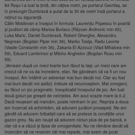
84 Roşu l-a luat la țintă, din câțiva metri, pe portarul Gavrilaş, iar
în prelungiri Dumbravă a şutat de la 30 de metri însă portarul a
reţinut cu siguranţă.
Călin Moldovan a început în formula: Laurenţiu Popescu în poartă
şi jucători de câmp Marius Burlacu (Răzvan Andronic min 65),
Luka Maric, Daniel Dumbravă, Robert Gherghe, Alexandru
Negrean (Bogdan Piper min 36), Marko Tesija, Radu Leonte
(Vasile Constantin min 36), Zakaria El Azzouzi (Vlad Mihalcea min
59), Eduard Lambrinoc şi Milcho Anghelov (Bogdan Rusu min
59).
„Veneam după un meci foarte bun făcut la Iaşi, un meci care am
crezut că ne va da încredere, elan. Ne gândeam că va fi un nou
început. Am întâlnit un adversar mai bun decât noi. Clar au fost
mai buni decât noi astăzi, trebuie să recunoaştem. Mai omogeni,
au făcut un joc pragmatic. Inexplicabil începutul de joc. Am luat
două goluri pe greşeli de neînțeles. Am avut ocazie mare la 0-2.
Dacă reuşeam să marcăm, poate reintram în joc. Repriza a doua
am încercat să schimbăm, să aducem jucători proaspeți. Ne-am
gândit că aducem fotbalişti care să se preteze la condițiile unui
gazon greu. Nu am reuşit să aducem niciun plus de pe bancă, e
clar că s-a văzut şi lipsa de omogenitate. Nu ne rămâne decât să
încercăm să ne revenim cât mai repede, mai avem de jucat