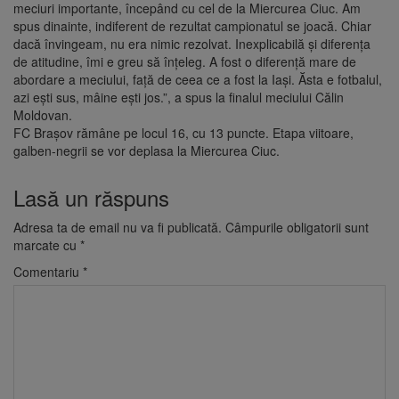
meciuri importante, începând cu cel de la Miercurea Ciuc. Am
spus dinainte, indiferent de rezultat campionatul se joacă. Chiar
dacă învingeam, nu era nimic rezolvat. Inexplicabilă şi diferența
de atitudine, îmi e greu să înțeleg. A fost o diferență mare de
abordare a meciului, față de ceea ce a fost la Iaşi. Ăsta e fotbalul,
azi eşti sus, mâine eşti jos.”, a spus la finalul meciului Călin
Moldovan.
FC Braşov rămâne pe locul 16, cu 13 puncte. Etapa viitoare,
galben-negrii se vor deplasa la Miercurea Ciuc.
Lasă un răspuns
Adresa ta de email nu va fi publicată.
Câmpurile obligatorii sunt
marcate cu
*
Comentariu
*