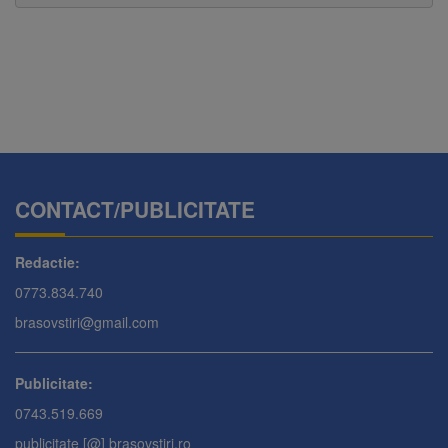
CONTACT/PUBLICITATE
Redactie:
0773.834.740
brasovstiri@gmail.com
Publicitate:
0743.519.669
publicitate [@] brasovstiri.ro