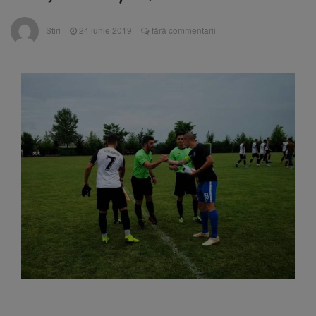
Ormeniș
AUR a lansat platforma
6 august 2026
Stiri
24 iunie 2019
fără commentarii
suspeND.ro pentru urmărirea inițiativei de
suspendare a președintelui Nicușor Dan
Înalta Curte analizează
6 august 2026
dosarul lui Călin Georgescu și Horațiu Potra.
Judecătorii decid dacă începe procesul
Strategia națională pentru
6 august 2026
biodiversitate 2026-2030, adoptată de Senat.
Proiectul merge la promulgare