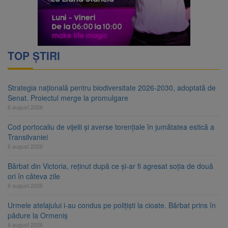
TOP ȘTIRI
Strategia națională pentru biodiversitate 2026-2030, adoptată de
Senat. Proiectul merge la promulgare
6 august 2026
Cod portocaliu de vijelii și averse torențiale în jumătatea estică a
Transilvaniei
6 august 2026
Bărbat din Victoria, reținut după ce și-ar fi agresat soția de două
ori în câteva zile
6 august 2026
Urmele atelajului i-au condus pe polițiști la cioate. Bărbat prins în
pădure la Ormeniș
6 august 2026