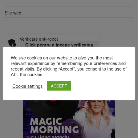
Site web
Verificare anti-robot
Click pentru a începe verificarea
Friendly
Captcha ⇗
We use cookies on our website to give you the most
relevant experience by remembering your preferences and
repeat visits. By clicking “Accept”, you consent to the use of
ALL the cookies.
Acest site folosește Akismet pentru a reduce spamul.
Află cum
sunt procesate datele comentariilor tale
.
Cookie settings
ACCEPT