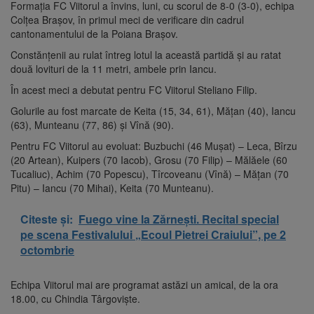
Formaţia FC Viitorul a învins, luni, cu scorul de 8-0 (3-0), echipa
Colţea Braşov, în primul meci de verificare din cadrul
cantonamentului de la Poiana Braşov.
Constănţenii au rulat întreg lotul la această partidă şi au ratat
două lovituri de la 11 metri, ambele prin Iancu.
În acest meci a debutat pentru FC Viitorul Steliano Filip.
Golurile au fost marcate de Keita (15, 34, 61), Măţan (40), Iancu
(63), Munteanu (77, 86) şi Vînă (90).
Pentru FC Viitorul au evoluat: Buzbuchi (46 Muşat) – Leca, Bîrzu
(20 Artean), Kuipers (70 Iacob), Grosu (70 Filip) – Mălăele (60
Tucaliuc), Achim (70 Popescu), Tîrcoveanu (Vînă) – Măţan (70
Pitu) – Iancu (70 Mihai), Keita (70 Munteanu).
Citeste și:
Fuego vine la Zărnești. Recital special
pe scena Festivalului „Ecoul Pietrei Craiului”, pe 2
octombrie
Echipa Viitorul mai are programat astăzi un amical, de la ora
18.00, cu Chindia Târgovişte.