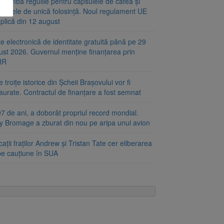
chimbă regulile pentru capsulele de cafea și
alajele de unică folosință. Noul regulament UE
plică din 12 august
e electronică de identitate gratuită până pe 29
ust 2026. Guvernul menține finanțarea prin
RR
 troițe istorice din Șcheii Brașovului vor fi
aurate. Contractul de finanțare a fost semnat
7 de ani, a doborât propriul record mondial.
ty Bromage a zburat din nou pe aripa unui avion
ații fraților Andrew și Tristan Tate cer eliberarea
 pe cauțiune în SUA