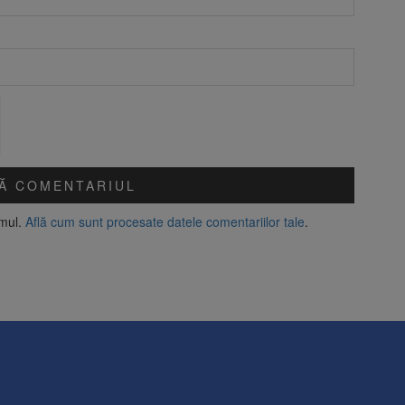
amul.
Află cum sunt procesate datele comentariilor tale
.