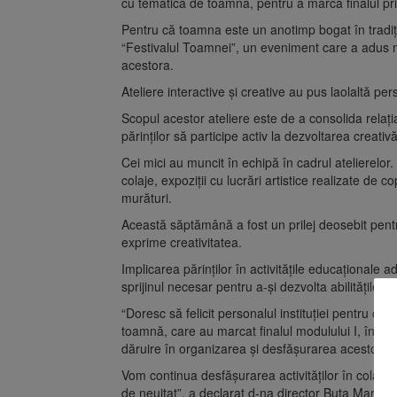
cu tematică de toamnă, pentru a marca finalul pr
Pentru că toamna este un anotimp bogat în tradiții
“Festivalul Toamnei”, un eveniment care a adus mul
acestora.
Ateliere interactive și creative au pus laolaltă pers
Scopul acestor ateliere este de a consolida relați
părinților să participe activ la dezvoltarea creativă
Cei mici au muncit în echipă în cadrul atelierelor.
colaje, expoziții cu lucrări artistice realizate de 
murături.
Această săptămână a fost un prilej deosebit pentru 
exprime creativitatea.
Implicarea părinților în activitățile educaționale 
sprijinul necesar pentru a-și dezvolta abilitățile so
“Doresc să felicit personalul instituției pentru cr
toamnă, care au marcat finalul modulului I, într-o
dăruire în organizarea și desfășurarea acestor ac
Vom continua desfășurarea activităților în colabora
de neuitat”, a declarat d-na director Buta Maria-