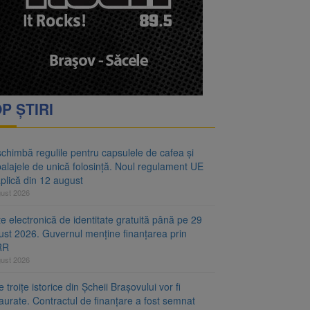
oră și același barem
 Noul regulament UE se
P ȘTIRI
chimbă regulile pentru capsulele de cafea și
alajele de unică folosință. Noul regulament UE
plică din 12 august
gust 2026
e electronică de identitate gratuită până pe 29
ust 2026. Guvernul menține finanțarea prin
RR
gust 2026
 troițe istorice din Șcheii Brașovului vor fi
aurate. Contractul de finanțare a fost semnat