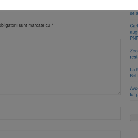
Se s
amb
se a
bligatorii sunt marcate cu
*
Cart
aug
PN
Zece
rest
La 9
Bet
Avoc
lor