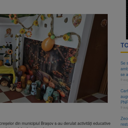
ă examenul de medic specialist. Subiecte unice în toată țara, aceeași 
ă regulile pentru capsulele de cafea și ambalajele de unică folosință.
TO
Se s
amb
se a
9 au
Cart
aug
PN
9 au
Zece
eșelor din municipiul Brașov s-au derulat activități educative
rest