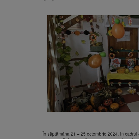
Se schimb
8 august 2026
Se schimb
9 august 2026
aplică din 12 august
În săptămâna 21 – 25 octombrie 2024, în cadrul cr