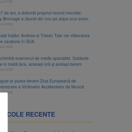
gust 2026
7 de ani, a doborât propriul record mondial.
ty Bromage a zburat din nou pe aripa unui avion
gust 2026
ații fraților Andrew și Tristan Tate cer eliberarea
 pe cauțiune în SUA
gust 2026
schimbă examenul de medic specialist. Subiecte
e în toată țara, aceeași oră și același barem
gust 2026
ugust ar putea deveni Ziua Europeană de
emorare a Victimelor Accidentelor de Muncă
gust 2026
RTICOLE RECENTE