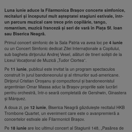
Luna iunie aduce la Filarmonica Brașov concerte simfonice,
recitaluri și începutul mult așteptatei stagiuni estivale, într-
un parcurs muzical care trece prin copilărie, tango,
romantism, muzică franceză și seri de vară în Piața Sf. Ioan
sau Biserica Neagră.
Primul concert simfonic de la Sala Patria va avea loc pe
4 iunie
cu un Concert Simfonic dedicat Zilei Internaționale a Copilului,
sub bagheta dirijorului Andrej Vesel, alături de tineri soliști de la
Liceul Vocațional de Muzică „Tudor Ciortea”.
Pe
11 iunie
, publicul este invitat la un program spectaculos
construit în jurul bandoneonului și al ritmurilor sud-americane.
Dirijorul Cristian Oroșanu și compozitorul și bandoneonistul
argentinian Omar Massa aduc la Brașov propriile sale lucrări
pentru orchestră, într-o seară completată de Gershwin, Ginastera
și Márquez.
A doua zi, pe
12 iunie
, Biserica Neagră găzduiește recitalul HKB
Trombone Quartet, un eveniment care este o avanpremieră a
concertelor estivale ale Filarmonicii Brașov.
Pe
18 iunie
are loc ultimul concert al Stagiunii 148, „Pasărea de