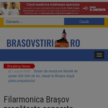
Caută
după:
Toggl
navig
Breaking News
Dosar de evaziune fiscală de
7 august 2026
peste 330.000 de lei, clasat la Brașov după
plata prejudiciului
Primăria Brașov amenință cu
7 august 2026
sistarea plăților către Brai-Cata și Comprest.
Filarmonica Brașov
Motivul: platforme de gunoi neigienizate