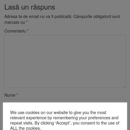
Lasă un răspuns
Adresa ta de email nu va fi publicată.
Câmpurile obligatorii sunt
marcate cu
*
Comentariu
*
Nume
*
We use cookies on our website to give you the most
Email
*
relevant experience by remembering your preferences and
repeat visits. By clicking “Accept”, you consent to the use of
ALL the cookies.