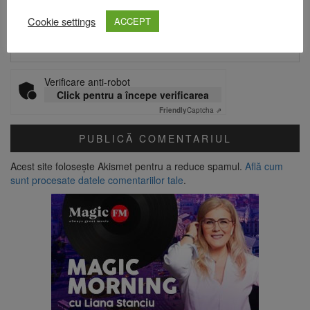
Cookie settings
ACCEPT
Site web
Verificare anti-robot
Click pentru a începe verificarea
Friendly
Captcha ⇗
Acest site folosește Akismet pentru a reduce spamul.
Află cum
sunt procesate datele comentariilor tale
.