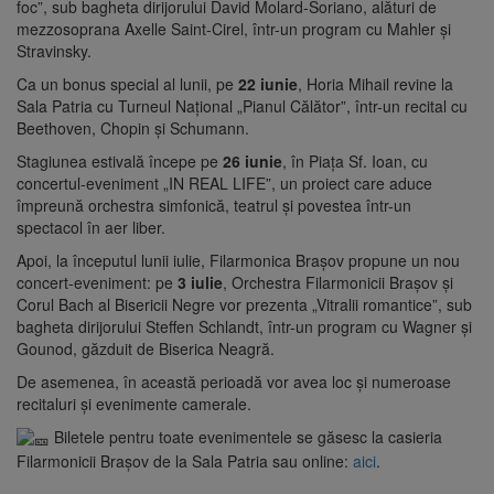
foc”, sub bagheta dirijorului David Molard-Soriano, alături de
mezzosoprana Axelle Saint-Cirel, într-un program cu Mahler și
Stravinsky.
Ca un bonus special al lunii, pe
22 iunie
, Horia Mihail revine la
Sala Patria cu Turneul Național „Pianul Călător”, într-un recital cu
Beethoven, Chopin și Schumann.
Stagiunea estivală începe pe
26 iunie
, în Piața Sf. Ioan, cu
concertul-eveniment „IN REAL LIFE”, un proiect care aduce
împreună orchestra simfonică, teatrul și povestea într-un
spectacol în aer liber.
Apoi, la începutul lunii iulie, Filarmonica Brașov propune un nou
concert-eveniment: pe
3 iulie
, Orchestra Filarmonicii Brașov și
Corul Bach al Bisericii Negre vor prezenta „Vitralii romantice”, sub
bagheta dirijorului Steffen Schlandt, într-un program cu Wagner și
Gounod, găzduit de Biserica Neagră.
De asemenea, în această perioadă vor avea loc și numeroase
recitaluri și evenimente camerale.
Biletele pentru toate evenimentele se găsesc la casieria
Filarmonicii Brașov de la Sala Patria sau online:
aici
.