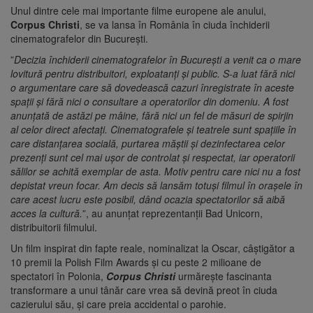
Unul dintre cele mai importante filme europene ale anului,
Corpus Christi
, se va lansa în România în ciuda închiderii
cinematografelor din București.
”
Decizia închiderii cinematografelor în București a venit ca o mare
lovitură pentru distribuitori, exploatanți și public. S-a luat fără nici
o argumentare care să dovedească cazuri înregistrate în aceste
spații și fără nici o consultare a operatorilor din domeniu. A fost
anunțată de astăzi pe mâine, fără nici un fel de măsuri de spirjin
al celor direct afectați. Cinematografele și teatrele sunt spațiile în
care distanțarea socială, purtarea măștii și dezinfectarea celor
prezenți sunt cel mai ușor de controlat și respectat, iar operatorii
sălilor se achită exemplar de asta. Motiv pentru care nici nu a fost
depistat vreun focar. Am decis să lansăm totuși filmul în orașele în
care acest lucru este posibil, dând ocazia spectatorilor să aibă
acces la cultură.
”, au anunțat reprezentanții Bad Unicorn,
distribuitorii filmului.
Un film inspirat din fapte reale, nominalizat la Oscar, câștigător a
10 premii la Polish Film Awards și cu peste 2 milioane de
spectatori în Polonia,
Corpus Christi
urmărește fascinanta
transformare a unui tânăr care vrea să devină preot în ciuda
cazierului său, și care preia accidental o parohie.