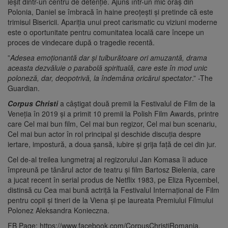
ieșit dintr-un centru de detenție. Ajuns într-un mic oraș din
Polonia, Daniel se îmbracă în haine preoțești și pretinde că este
trimisul Bisericii. Apariția unui preot carismatic cu viziuni moderne
este o oportunitate pentru comunitatea locală care începe un
proces de vindecare după o tragedie recentă.
”
Adesea emoționantă dar și tulburătoare ori amuzantă, drama
aceasta dezvăluie o parabolă spirituală, care este în mod unic
poloneză, dar, deopotrivă, la îndemâna oricărui spectator
.” -The
Guardian.
Corpus Christi
a câștigat două premii la Festivalul de Film de la
Veneția în 2019 și a primit 10 premii la Polish Film Awards, printre
care Cel mai bun film, Cel mai bun regizor, Cel mai bun scenariu,
Cel mai bun actor în rol principal și deschide discuția despre
iertare, impostură, a doua șansă, iubire și grija față de cei din jur.
Cel de-al treilea lungmetraj al regizorului Jan Komasa îi aduce
împreună pe tânărul actor de teatru și film Bartosz Bielenia, care
a jucat recent în serial produs de Netflix 1983, pe Eliza Rycembel,
distinsă cu Cea mai bună actriță la Festivalul Internațional de Film
pentru copii și tineri de la Viena și pe laureata Premiului Filmului
Polonez Aleksandra Konieczna.
FB Page: https://www.facebook.com/CorpusChristiRomania.