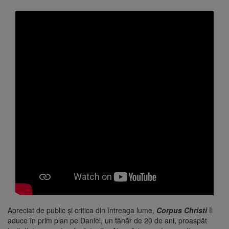
Apreciat de public și critica din întreaga lume,
Corpus Christi
îl
aduce în prim plan pe Daniel, un tânăr de 20 de ani, proaspăt