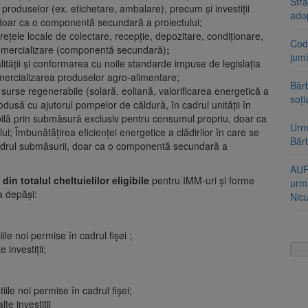
Stra
 produselor (ex. etichetare, ambalare), precum și investiții
ado
doar ca o componentă secundară a proiectului;
ețele locale de colectare, recepție, depozitare, condiționare,
Cod 
comercializare (componentă secundară)
;
jumă
alităţii și conformarea cu noile standarde impuse de legislația
ercializarea produselor agro-alimentare;
Bărb
 surse regenerabile (solară, eoliană, valorificarea energetică a
soți
dusă cu ajutorul pompelor de căldură, în cadrul unității în
ibilă prin submăsură exclusiv pentru consumul propriu, doar ca
Urme
; Îmbunătățirea eficienţei energetice a clădirilor în care se
Băr
n cadrul submăsurii, doar ca o componentă secundară a
AUR
din totalul cheltuielilor eligibile
pentru IMM-uri și forme
urmă
a depăși:
Nic
:
ile noi permise în cadrul fișei ;
 investiții;
ile noi permise în cadrul fișei;
te investiții