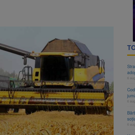
rte analizează dosarul lui Călin Georgescu și Horațiu Potra. Judecători
 națională pentru biodiversitate 2026-2030, adoptată de Senat. Proiect
TO
Stra
ado
6 au
Cod 
jumă
6 au
Bărb
soți
6 au