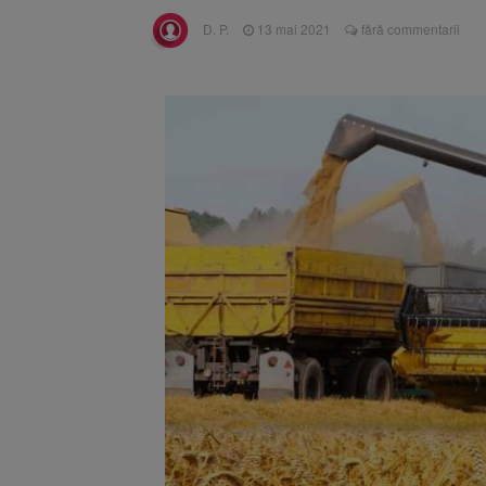
Înalta Cu
6 august 2026
D. P.
13 mai 2021
fără commentarii
procesul
Strategia
6 august 2026