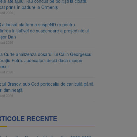
le atelajului i-au condus pe polițiști la cioate.
bat prins în pădure la Ormeniș
gust 2026
 a lansat platforma suspeND.ro pentru
rirea inițiativei de suspendare a președintelui
ușor Dan
gust 2026
ta Curte analizează dosarul lui Călin Georgescu
orațiu Potra. Judecătorii decid dacă începe
cesul
gust 2026
ețul Brașov, sub Cod portocaliu de caniculă până
ri dimineață
gust 2026
RTICOLE RECENTE