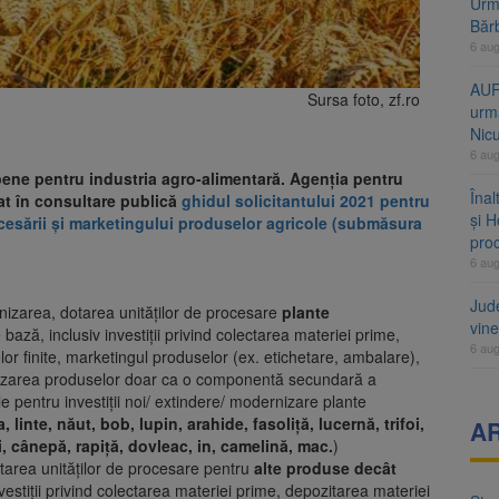
Urme
Băr
6 au
AUR
Sursa foto, zf.ro
urmă
Nic
6 au
pene pentru industria agro-alimentară. Agenția pentru
Înal
cat în consultare publică
ghidul solicitantului 2021 pentru
și H
esării și marketingului produselor agricole (submăsura
pro
6 au
Jud
rnizarea, dotarea unităților de procesare
plante
vine
ază, inclusiv investiții privind colectarea materiei prime,
6 au
or finite, marketingul produselor (ex. etichetare, ambalare),
alizarea produselor doar ca o componentă secundară a
bile pentru investiții noi/ extindere/ modernizare plante
, linte, năut, bob, lupin, arahide, fasoliță, lucernă, trifoi,
A
i, cânepă, rapiță, dovleac, in, camelină, mac.
)
tarea unităților de procesare pentru
alte produse decât
investiții privind colectarea materiei prime, depozitarea materiei