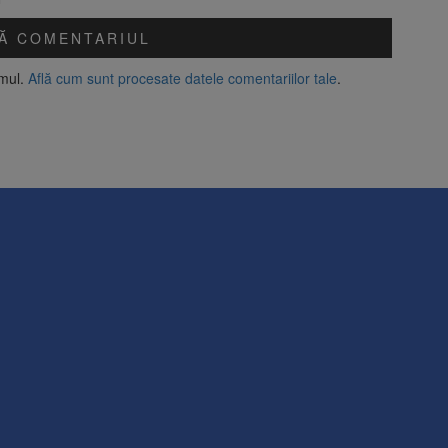
amul.
Află cum sunt procesate datele comentariilor tale
.