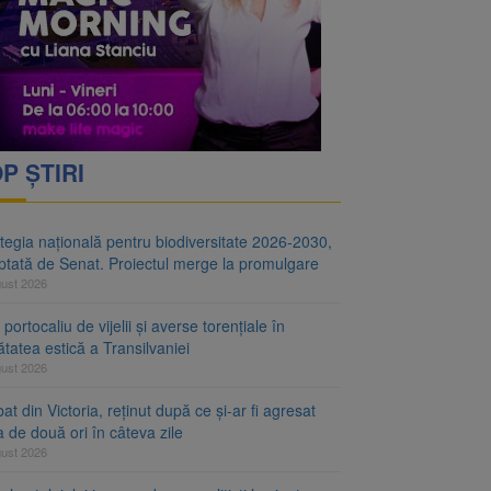
i decid dacă începe
ul merge la promulgare
P ȘTIRI
tegia națională pentru biodiversitate 2026-2030,
ptată de Senat. Proiectul merge la promulgare
gust 2026
portocaliu de vijelii și averse torențiale în
tatea estică a Transilvaniei
gust 2026
at din Victoria, reținut după ce și-ar fi agresat
a de două ori în câteva zile
gust 2026