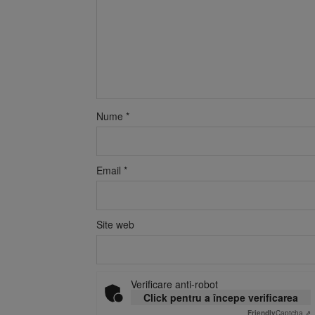
Nume
*
Email
*
Site web
Verificare anti-robot
Click pentru a începe verificarea
Friendly
Captcha ⇗