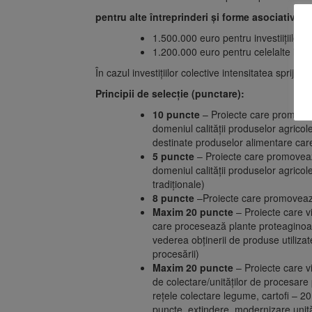
pentru alte întreprinderi și forme asociative
:
1.500.000 euro pentru investiițiile no
1.200.000 euro pentru celelalte invest
În cazul investițiilor colective intensitatea sprijin
Principii de selecție (punctare):
10 puncte
– Proiecte care promoveaz
domeniul calității produselor agricole
destinate produselor alimentare care
5 puncte
– Proiecte care promovează
domeniul calității produselor agricol
tradiționale)
8 puncte
–Proiecte care promovează 
Maxim 20 puncte
– Proiecte care vi
care procesează plante proteaginoase
vederea obținerii de produse utilizat
procesării)
Maxim 20 puncte
– Proiecte care vi
de colectare/unităților de procesare
rețele colectare legume, cartofi – 2
puncte, extindere, modernizare unită