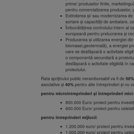
prime/ produselor finite, marketingul
pentru comercializarea produselor, 
Extinderea și/ sau modernizarea de r
sortare și capacități de ambalare, 
Îmbunătăţirea controlului intern al c
europeană pentru prelucrarea și com
Producerea și utilizarea energiei din
biomasei,geotermală), a energiei pro
care se desfășoară o activitate elig
o componentă secundară a proiectului
desfășoară o activitate eligibilă î
proiectului.
Rata sprijinului public nerambursabil va fi de
50% 
asociative și
40%
pentru alte întreprinderi și nu v
pentru microintreprinderi și întreprinderi mici
800.000 Euro/ proiect pentru investiți
600.000 Euro/ proiect pentru celelalte
pentru întreprinderi mijlocii
:
1.200.000 euro/ proiect pentru investi
1.000.000 euro/ proiect pentru celelal