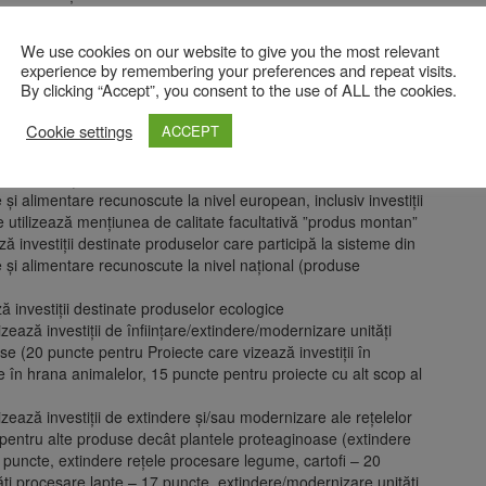
We use cookies on our website to give you the most relevant
i permise în cadrul fișei;
experience by remembering your preferences and repeat visits.
iții
By clicking “Accept”, you consent to the use of ALL the cookies.
ului poate crește cu
20 puncte procentuale.
Cookie settings
ACCEPT
ă investiții destinate produselor care participă la sisteme din
 și alimentare recunoscute la nivel european, inclusiv investiții
 utilizează mențiunea de calitate facultativă ”produs montan”
 investiții destinate produselor care participă la sisteme din
e și alimentare recunoscute la nivel național (produse
investiții destinate produselor ecologice
zează investiții de înființare/extindere/modernizare unități
 (20 puncte pentru Proiecte care vizează investiții în
e în hrana animalelor, 15 puncte pentru proiecte cu alt scop al
zează investiții de extindere și/sau modernizare ale rețelelor
 pentru alte produse decât plantele proteaginoase (extindere
0 puncte, extindere rețele procesare legume, cartofi – 20
ți procesare lapte – 17 puncte, extindere/modernizare unități