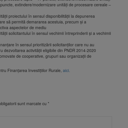
 puncte, extindere/modernizare unități de procesare cereale –
tății proiectului în sensul disponibilității la depunerea
r care să permită demararea acestuia, precum și a
pectiva aspectelor de mediu
tății solicitantului în sensul vechimii întreprinderii și a vechimii
inanțare în sensul prioritizării solicitanților care nu au
u dezvoltarea activității eligibile din PNDR 2014-2020
promovate de cooperative, grupuri sau organizații de
tru Finanțarea Investițiilor Rurale,
aici.
bligatorii sunt marcate cu
*