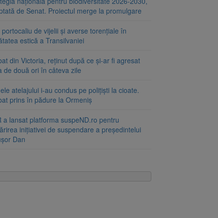
tegia națională pentru biodiversitate 2026-2030,
ptată de Senat. Proiectul merge la promulgare
portocaliu de vijelii și averse torențiale în
tatea estică a Transilvaniei
at din Victoria, reținut după ce și-ar fi agresat
a de două ori în câteva zile
le atelajului i-au condus pe polițiști la cioate.
bat prins în pădure la Ormeniș
 a lansat platforma suspeND.ro pentru
rirea inițiativei de suspendare a președintelui
ușor Dan