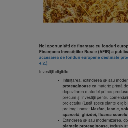
Noi oportunități de finanțare cu fonduri euro
Finanțarea Investițiilor Rurale (AFIR) a publi
accesarea de fonduri europene destinate proc
4.2.).
Investiții eligibile:
Înființarea, extinderea și/ sau mode
proteaginoase
ca materie primă de b
depozitarea materiei prime/ produsel
precum și investiții pentru comerci
proiectului (Listă specii plante eligi
proteaginoase:
Mazăre, fasole, soia
sparcetă, ghizdei, floarea soarelu
Extinderea și/ sau modernizarea, do
plantele proteaginoase
, inclusiv 