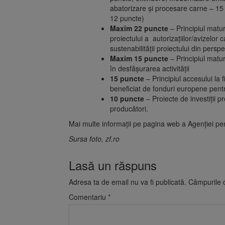
abatorizare și procesare carne – 15
12 puncte)
Maxim 22 puncte
– Principiul maturi
proiectului a autorizațiilor/avizelo
sustenabilității proiectului din pers
Maxim 15 puncte
– Principiul maturi
în desfășurarea activității
15 puncte
– Principiul accesului la f
beneficiat de fonduri europene pentr
10 puncte
– Proiecte de investiții 
producători.
Mai multe informații pe pagina web a Agenției pen
Sursa foto, zf.ro
Lasă un răspuns
Adresa ta de email nu va fi publicată.
Câmpurile o
Comentariu
*