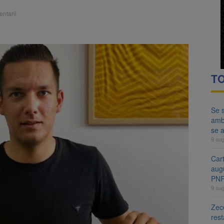
ă examenul de medic specialist. Subiecte unice în toată țara, aceeași 
ntarii
ă regulile pentru capsulele de cafea și ambalajele de unică folosință.
TO
Se s
amb
se a
9 au
Cart
aug
PN
9 au
Zece
rest