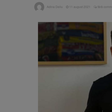
Se schimb
8 august 2026
Adina Deliu
11 august 2021
fără comme
Se schimb
9 august 2026
aplică din 12 august