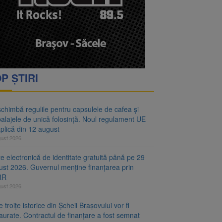
oră și același barem
 Noul regulament UE se
P ȘTIRI
chimbă regulile pentru capsulele de cafea și
alajele de unică folosință. Noul regulament UE
plică din 12 august
gust 2026
e electronică de identitate gratuită până pe 29
ust 2026. Guvernul menține finanțarea prin
RR
gust 2026
 troițe istorice din Șcheii Brașovului vor fi
aurate. Contractul de finanțare a fost semnat