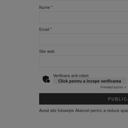
Nume
*
Email
*
Site web
Verificare anti-robot
Click pentru a începe verificarea
Friendly
Captcha ⇗
Acest site folosește Akismet pentru a reduce sp