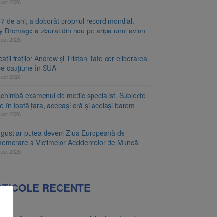
gust 2026
7 de ani, a doborât propriul record mondial.
ty Bromage a zburat din nou pe aripa unui avion
gust 2026
ații fraților Andrew și Tristan Tate cer eliberarea
 pe cauțiune în SUA
gust 2026
schimbă examenul de medic specialist. Subiecte
e în toată țara, aceeași oră și același barem
gust 2026
ugust ar putea deveni Ziua Europeană de
emorare a Victimelor Accidentelor de Muncă
gust 2026
RTICOLE RECENTE