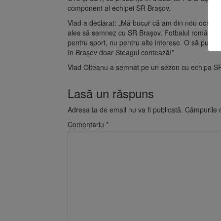
component al echipei SR Brașov.
Vlad a declarat: „Mă bucur că am din nou ocazia s
ales să semnez cu SR Brașov. Fotbalul românesc a
pentru sport, nu pentru alte interese. O să pun umă
în Brașov doar Steagul contează!”
Vlad Olteanu a semnat pe un sezon cu echipa S
Lasă un răspuns
Adresa ta de email nu va fi publicată.
Câmpurile o
Comentariu
*