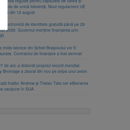
chimbă regulile pentru capsulele de cafea și
alajele de unică folosință. Noul regulament UE
plică din 12 august
e electronică de identitate gratuită până pe 29
ust 2026. Guvernul menține finanțarea prin
RR
 troițe istorice din Șcheii Brașovului vor fi
aurate. Contractul de finanțare a fost semnat
7 de ani, a doborât propriul record mondial.
ty Bromage a zburat din nou pe aripa unui avion
ații fraților Andrew și Tristan Tate cer eliberarea
 pe cauțiune în SUA