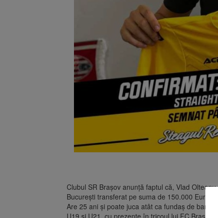
Clubul SR Brașov anunță faptul că, Vlad Olteanu,
București transferat pe suma de 150.000 Euro, rev
Are 25 ani și poate juca atât ca fundaș de bandă
U19 și U21, cu prezențe în tricoul lui FC Brașov