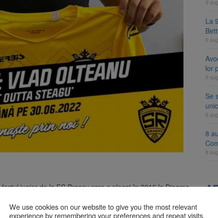
9 au
La 9
Bet
9 au
Avoc
lor
9 au
Se 
unic
8 au
8 a
Com
8 au
A
 fostul junior de la FC Brașov care a plecat în 2016 la Dinamo
ine la Brașov în tricoul galben-negru al echipei suporterilor.
 sau mijlocaș. Este fost component al naționalelor României
We use cookies on our website to give you the most relevant
experience by remembering your preferences and repeat visits.
, Dinamo, Sepsi OSK sau Poli Iași, Vlad este de acum noul