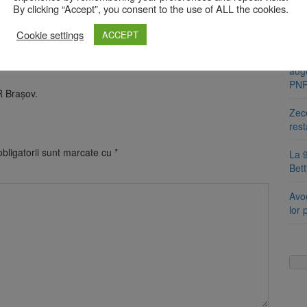
Se s
By clicking “Accept”, you consent to the use of ALL the cookies.
amb
se a
ă joc acasă. Suporterii sunt motivul principal pentru care am
Cookie settings
ACCEPT
re nevoie de astfel de echipe ale comunității, care fac totul
Cart
rul alături de ceilalți băieții din echipă să arătăm tuturor că
aug
PN
R Braşov.
Zece
rest
bligatorii sunt marcate cu
*
La 9
Bet
Avoc
lor