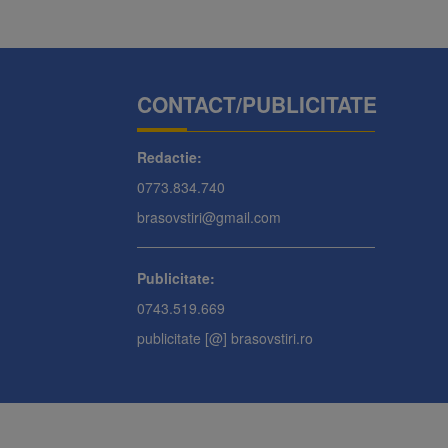
CONTACT/PUBLICITATE
Redactie:
0773.834.740
brasovstiri@gmail.com
Publicitate:
0743.519.669
publicitate [@] brasovstiri.ro