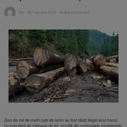
are loc între 14 și 16 august
Uniunea Europeană acordă
6 august 2026
Stiri
7 ianuarie 2019
fără commentarii
Ucrainei încă 1,4 miliarde de euro din
veniturile activelor rusești înghețate
Motorina a ajuns la 11,68 lei
6 august 2026
în unele benzinării
Fuego vine la Zărnești.
6 august 2026
Recital special pe scena Festivalului „Ecoul
Pietrei Craiului”, pe 2 octombrie
Zeci de mii de metri cubi de lemn au fost tăiaţi ilegal anul trecut,
cu prejudicii de milioane de lei, rezultă din controalele ministeriale