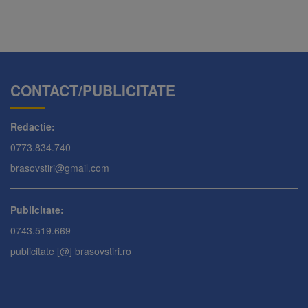
CONTACT/PUBLICITATE
Redactie:
0773.834.740
brasovstiri@gmail.com
Publicitate:
0743.519.669
publicitate [@] brasovstiri.ro