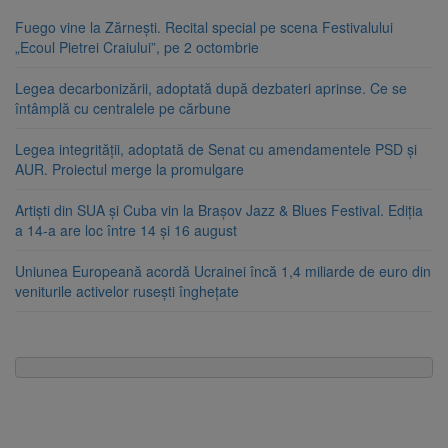
Fuego vine la Zărnești. Recital special pe scena Festivalului
„Ecoul Pietrei Craiului”, pe 2 octombrie
Legea decarbonizării, adoptată după dezbateri aprinse. Ce se
întâmplă cu centralele pe cărbune
Legea integrității, adoptată de Senat cu amendamentele PSD și
AUR. Proiectul merge la promulgare
Artiști din SUA și Cuba vin la Brașov Jazz & Blues Festival. Ediția
a 14-a are loc între 14 și 16 august
Uniunea Europeană acordă Ucrainei încă 1,4 miliarde de euro din
veniturile activelor rusești înghețate