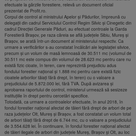
efectuate la gărzile forestiere, relevă un document oficial
prezentat de Profit.ro.
Corpul de control al ministrului Apelor şi Pădurilor, împreună cu
delegaţii din cadrul Serviciului Control Regim Silvic şi Cinegetic din
cadrul Direcţiei Generale Păduri, au efectuat controale la Garda
Forestieră Braşov, pe raza căreia se află judeţele Sibiu, Mureş şi
Braşov, se arată într-un document al ministerului respectiv. Ca
urmare a verificărilor s-au constatat încălcări ale legislaţiei silvice,
precum şi un volum de masă lemnoasă de 30.511 mc (volumul de
30.511 mc este compus din volumul de 28.623 mc pentru care nu
există fizic cioate, în teren, care reprezintă prejudiciu adus
fondului forestier naţional şi 1.888 mc pentru care există fizic
cioatele arborilor tăiaţi fără drept, în teren) cu o valoare a
prejudiciului de 5.872.000 lei, fără TVA. După avizarea şi
aprobarea raportului de control, ministerul urmează să sesizeze
instituţiile în drept pentru cercetări specifice.
Totodată, ca urmare a controalelor efectuate, în anul 2018, în
fondul forestier naţional afectat de tăieri fără drept de arbori de pe
raza judeţelor Olt, Mureş şi Braşov, a fost constatat un volum total
de arbori tăiaţi fără drept de 6.744 mc, cu o valoare a prejudiciului
de 3.554.628 lei. În continuare, în fondul forestier naţional afectat
de tăieri ilegale de arbori din judeţele Mureş, Braşov şi Olt, au loc