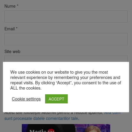
Nume
*
Email
*
Site web
We use cookies on our website to give you the most
Verificare anti-robot
relevant experience by remembering your preferences and
Click pentru a începe verificarea
repeat visits. By clicking “Accept”, you consent to the use of
ALL the cookies.
Friendly
Captcha ⇗
Cookie settings
ACCEPT
Acest site folosește Akismet pentru a reduce spamul.
Află cum
sunt procesate datele comentariilor tale
.