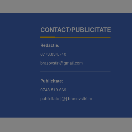
CONTACT/PUBLICITATE
Redactie:
0773.834.740
brasovstiri@gmail.com
Publicitate:
0743.519.669
publicitate [@] brasovstiri.ro