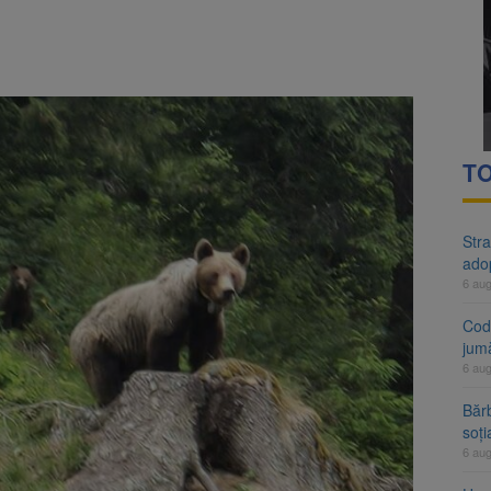
rte analizează dosarul lui Călin Georgescu și Horațiu Potra. Judecători
 națională pentru biodiversitate 2026-2030, adoptată de Senat. Proiect
TO
Stra
ado
6 au
Cod 
jumă
6 au
Bărb
soți
6 au