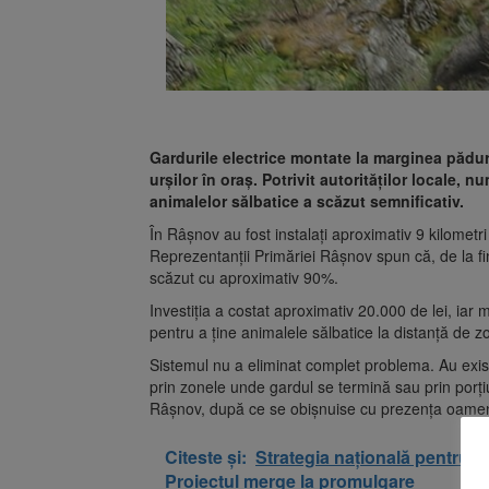
Gardurile electrice montate la marginea păduri
urșilor în oraș. Potrivit autorităților locale, 
animalelor sălbatice a scăzut semnificativ.
În Râșnov au fost instalați aproximativ 9 kilometri
Reprezentanții Primăriei Râșnov spun că, de la fina
scăzut cu aproximativ 90%.
Investiția a costat aproximativ 20.000 de lei, iar m
pentru a ține animalele sălbatice la distanță de zo
Sistemul nu a eliminat complet problema. Au existat
prin zonele unde gardul se termină sau prin porțiu
Râșnov, după ce se obișnuise cu prezența oamen
Citeste și:
Strategia națională pentru b
Proiectul merge la promulgare