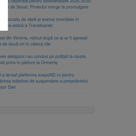
tegia națională pentru biodiversitate 2026-2030,
ptată de Senat. Proiectul merge la promulgare
portocaliu de vijelii și averse torențiale în
tatea estică a Transilvaniei
at din Victoria, reținut după ce și-ar fi agresat
a de două ori în câteva zile
le atelajului i-au condus pe polițiști la cioate.
bat prins în pădure la Ormeniș
 a lansat platforma suspeND.ro pentru
rirea inițiativei de suspendare a președintelui
ușor Dan