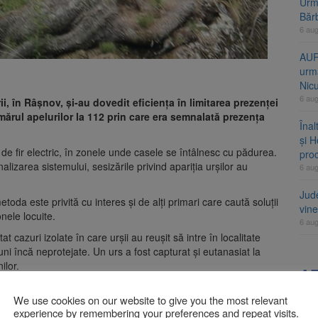
Urme
Băr
6 au
AUR
urmă
Nic
6 au
i, în Râșnov, și-au dovedit eficiența în limitarea prezenței
numărul apelurilor la 112 prin care era semnalată prezența
Înal
și H
 de fir electric, în zonele unde casele se întâlnesc cu pădurea.
pro
lizarea sistemului, sesizările privind apariția urșilor au
6 au
Jud
etoda este privită cu interes și de alți primari care caută soluții
vine
nele locuite.
6 au
 cazuri izolate în care urșii au reușit să intre în localitate
ni încă neprotejate. Un urs a fost capturat și eutanasiat la
ilor.
A
iodiversitate 2026-2030, adoptată de Senat.
We use cookies on our website to give you the most relevant
experience by remembering your preferences and repeat visits.