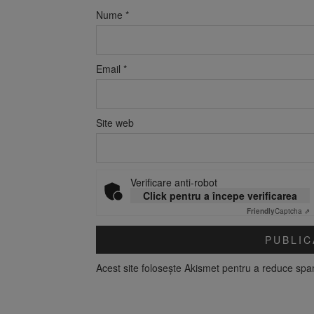
Nume
*
Email
*
Site web
Verificare anti-robot
Click pentru a începe verificarea
Friendly
Captcha ⇗
Acest site folosește Akismet pentru a reduce sp