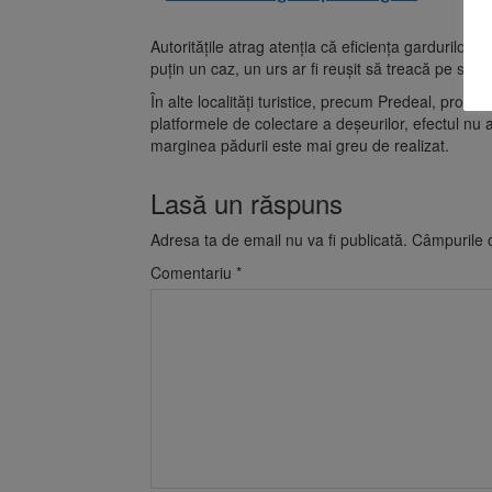
Autoritățile atrag atenția că eficiența gardurilor d
puțin un caz, un urs ar fi reușit să treacă pe sub f
În alte localități turistice, precum Predeal, probl
platformele de colectare a deșeurilor, efectul nu a
marginea pădurii este mai greu de realizat.
Lasă un răspuns
Adresa ta de email nu va fi publicată.
Câmpurile o
Comentariu
*