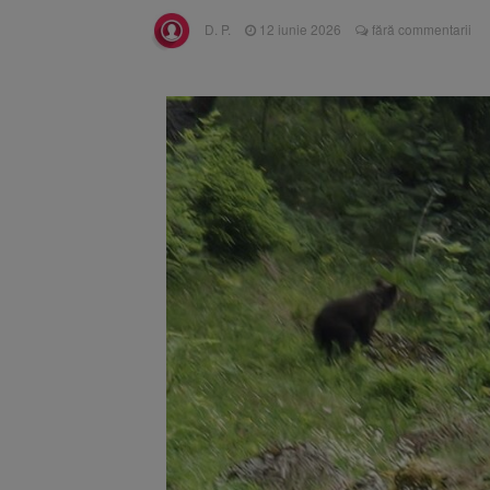
Înalta Cu
6 august 2026
D. P.
12 iunie 2026
fără commentarii
procesul
Strategia
6 august 2026