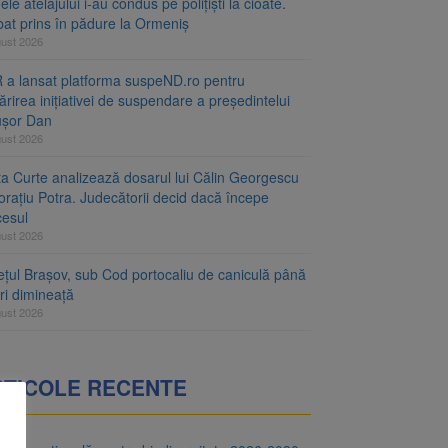
le atelajului i-au condus pe polițiști la cioate.
bat prins în pădure la Ormeniș
gust 2026
 a lansat platforma suspeND.ro pentru
rirea inițiativei de suspendare a președintelui
ușor Dan
gust 2026
ta Curte analizează dosarul lui Călin Georgescu
orațiu Potra. Judecătorii decid dacă începe
cesul
gust 2026
ețul Brașov, sub Cod portocaliu de caniculă până
ri dimineață
gust 2026
RTICOLE RECENTE