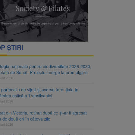
i decid dacă începe
ul merge la promulgare
P ȘTIRI
tegia națională pentru biodiversitate 2026-2030,
ptată de Senat. Proiectul merge la promulgare
gust 2026
portocaliu de vijelii și averse torențiale în
tatea estică a Transilvaniei
gust 2026
at din Victoria, reținut după ce și-ar fi agresat
a de două ori în câteva zile
gust 2026