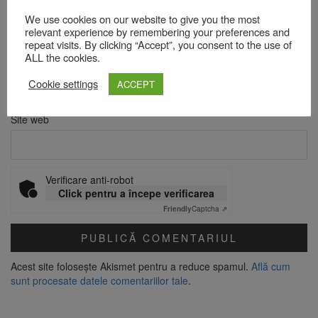
Nume
*
We use cookies on our website to give you the most
relevant experience by remembering your preferences and
repeat visits. By clicking “Accept”, you consent to the use of
ALL the cookies.
Email
*
Cookie settings
ACCEPT
Site web
Verificare anti-robot
Click pentru a începe verificarea
Friendly
Captcha ⇗
Acest site folosește Akismet pentru a reduce spamul.
Află cum
sunt procesate datele comentariilor tale
.