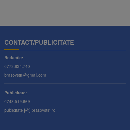
CONTACT/PUBLICITATE
Redactie:
0773.834.740
brasovstiri@gmail.com
Publicitate:
0743.519.669
publicitate [@] brasovstiri.ro