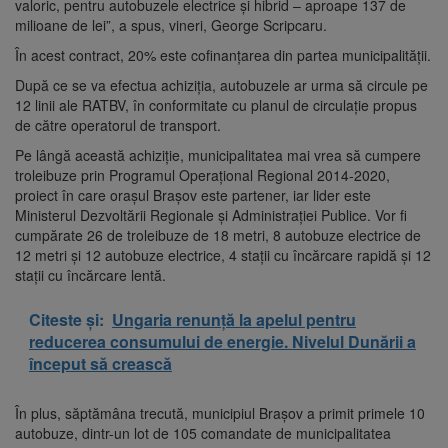
valoric, pentru autobuzele electrice și hibrid – aproape 137 de
milioane de lei”, a spus, vineri, George Scripcaru.
În acest contract, 20% este cofinanţarea din partea municipalităţii.
După ce se va efectua achiziția, autobuzele ar urma să circule pe
12 linii ale RATBV, în conformitate cu planul de circulație propus
de către operatorul de transport.
Pe lângă această achiziţie, municipalitatea mai vrea să cumpere
troleibuze prin Programul Operațional Regional 2014-2020,
proiect în care orașul Brașov este partener, iar lider este
Ministerul Dezvoltării Regionale și Administrației Publice. Vor fi
cumpărate 26 de troleibuze de 18 metri, 8 autobuze electrice de
12 metri și 12 autobuze electrice, 4 stații cu încărcare rapidă și 12
stații cu încărcare lentă.
Citeste și:
Ungaria renunță la apelul pentru
reducerea consumului de energie. Nivelul Dunării a
început să crească
În plus, săptămâna trecută, municipiul Braşov a primit primele 10
autobuze, dintr-un lot de 105 comandate de municipalitatea