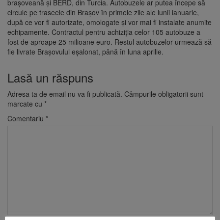
braşoveană şi BERD, din Turcia. Autobuzele ar putea începe să
circule pe traseele din Braşov în primele zile ale lunii ianuarie,
după ce vor fi autorizate, omologate şi vor mai fi instalate anumite
echipamente. Contractul pentru achiziţia celor 105 autobuze a
fost de aproape 25 milioane euro. Restul autobuzelor urmează să
fie livrate Braşovului eşalonat, până în luna aprilie.
Lasă un răspuns
Adresa ta de email nu va fi publicată.
Câmpurile obligatorii sunt
marcate cu
*
Comentariu
*