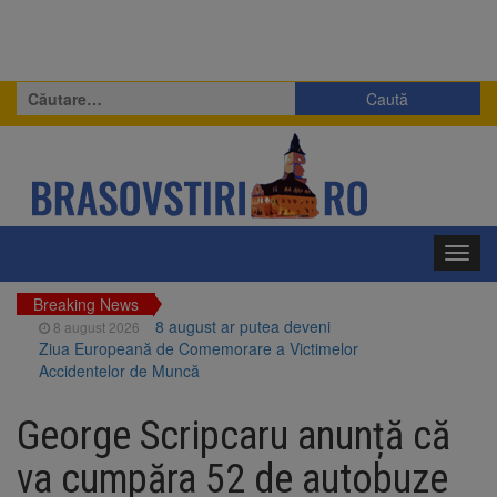
Caută
după:
Toggl
navig
Breaking News
8 august ar putea deveni
8 august 2026
Ziua Europeană de Comemorare a Victimelor
Accidentelor de Muncă
Am început demolarea
8 august 2026
fostului complex Duplex 91, de lângă Piața
George Scripcaru anunță că
Star
Ungaria renunță la apelul
8 august 2026
va cumpăra 52 de autobuze
pentru reducerea consumului de energie.