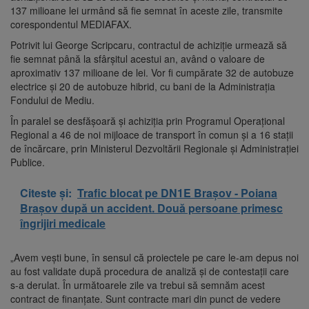
137 milioane lei urmând să fie semnat în aceste zile, transmite
corespondentul MEDIAFAX.
Potrivit lui George Scripcaru, contractul de achiziţie urmează să
fie semnat până la sfârşitul acestui an, având o valoare de
aproximativ 137 milioane de lei. Vor fi cumpărate 32 de autobuze
electrice și 20 de autobuze hibrid, cu bani de la Administraţia
Fondului de Mediu.
În paralel se desfășoară și achiziția prin Programul Operațional
Regional a 46 de noi mijloace de transport în comun și a 16 stații
de încărcare, prin Ministerul Dezvoltării Regionale și Administrației
Publice.
Citeste și:
Trafic blocat pe DN1E Brașov - Poiana
Brașov după un accident. Două persoane primesc
îngrijiri medicale
„Avem vești bune, în sensul că proiectele pe care le-am depus noi
au fost validate după procedura de analiză și de contestații care
s-a derulat. În următoarele zile va trebui să semnăm acest
contract de finanțate. Sunt contracte mari din punct de vedere