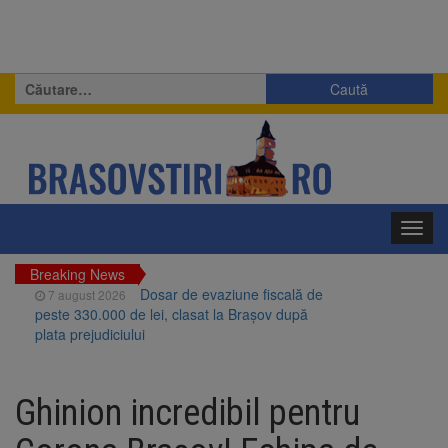
Caută
după:
Toggl
navig
Breaking News
Dosar de evaziune fiscală de
7 august 2026
peste 330.000 de lei, clasat la Brașov după
plata prejudiciului
Primăria Brașov amenință cu
7 august 2026
sistarea plăților către Brai-Cata și Comprest.
Ghinion incredibil pentru
Motivul: platforme de gunoi neigienizate