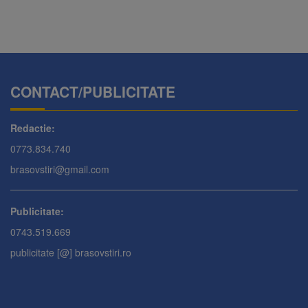
CONTACT/PUBLICITATE
Redactie:
0773.834.740
brasovstiri@gmail.com
Publicitate:
0743.519.669
publicitate [@] brasovstiri.ro