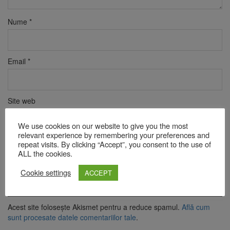
Nume
*
Email
*
Site web
We use cookies on our website to give you the most
relevant experience by remembering your preferences and
repeat visits. By clicking “Accept”, you consent to the use of
Verificare anti-robot
ALL the cookies.
Click pentru a începe verificarea
Friendly
Captcha ⇗
Cookie settings
ACCEPT
Acest site folosește Akismet pentru a reduce spamul.
Află cum
sunt procesate datele comentariilor tale
.