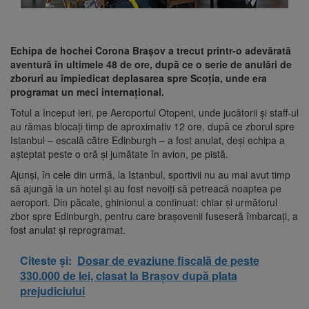
Echipa de hochei Corona Brașov a trecut printr-o adevărată
aventură în ultimele 48 de ore, după ce o serie de anulări de
zboruri au împiedicat deplasarea spre Scoția, unde era
programat un meci internațional.
Totul a început ieri, pe Aeroportul Otopeni, unde jucătorii și staff-ul
au rămas blocați timp de aproximativ 12 ore, după ce zborul spre
Istanbul – escală către Edinburgh – a fost anulat, deși echipa a
așteptat peste o oră și jumătate în avion, pe pistă.
Ajunși, în cele din urmă, la Istanbul, sportivii nu au mai avut timp
să ajungă la un hotel și au fost nevoiți să petreacă noaptea pe
aeroport. Din păcate, ghinionul a continuat: chiar și următorul
zbor spre Edinburgh, pentru care brașovenii fuseseră îmbarcați, a
fost anulat și reprogramat.
Citeste și:
Dosar de evaziune fiscală de peste
330.000 de lei, clasat la Brașov după plata
prejudiciului