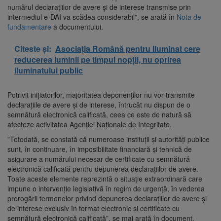
numărul declaraţiilor de avere şi de interese transmise prin
intermediul e-DAI va scădea considerabil”, se arată în
Nota de
fundamentare
a documentului.
Citeste și:
Asociația Română pentru Iluminat cere
reducerea luminii pe timpul nopții, nu oprirea
iluminatului public
Potrivit iniţiatorilor, majoritatea deponenţilor nu vor transmite
declaraţiile de avere şi de interese, întrucât nu dispun de o
semnătură electronică calificată, ceea ce este de natură să
afecteze activitatea Agenţiei Naţionale de Integritate.
”Totodată, se constată că numeroase instituţii şi autorităţi publice
sunt, în continuare, în imposibilitate financiară şi tehnică de
asigurare a numărului necesar de certificate cu semnătură
electronică calificată pentru depunerea declaraţiilor de avere.
Toate aceste elemente reprezintă o situaţie extraordinară care
impune o intervenţie legislativă în regim de urgenţă, în vederea
prorogării termenelor privind depunerea declaraţiilor de avere şi
de interese exclusiv în format electronic şi certificate cu
semnătură electronică calificată”, se mai arată în document.