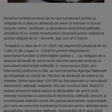
Guvernul amână termenul de la care funcţionarii publici au
obligaţia de a depune declaraţii de avere şi interese în format
exclusiv online, certificate cu semnătură electronică calificată,
admiţând că nu există infrastructura necesară pentru realizarea
acestei obligaţii de la 1 ianuarie, aşa cum ar fi trebuit
.
”Începând cu data de 01.01.2023, toţi deponenţii prevăzuţi de art.
1 alin.(1) din Legea nr. 176/2010 privind integritatea în
exercitarea funcţiilor şi demnităţilor publice (…) au obligaţia de a
depune declaraţii de avere şi de interese semnate exclusiv cu
semnătură electronică calificată. În cursul anului 2022, prin
intermediul platformei e-DAI, au fost transmise Agenţiei Naţionale
de Integritate un număr de 769.542 de declaraţii de avere şi de
interese, dintre care doar 123.535 au fost semnate cu semnătură
electronică calificată, respectiv 16% din numărul total. Având în
vedere procentul foarte scăzut al declaraţiilor de avere şi de
interese transmise cu semnătură electronica calificată, precum şi
numeroasele solicitări venite din partea persoanelor responsabile,
prin care se comunică insuficienţa fondurilor pentru achiziţionarea
semnăturilor electronice calificate, preconizăm că în anul 2023