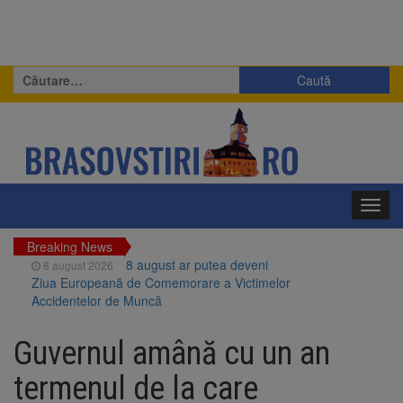
Caută
după:
Toggl
navig
Breaking News
8 august ar putea deveni
8 august 2026
Ziua Europeană de Comemorare a Victimelor
Accidentelor de Muncă
Am început demolarea
8 august 2026
fostului complex Duplex 91, de lângă Piața
Guvernul amână cu un an
Star
Ungaria renunță la apelul
8 august 2026
termenul de la care
pentru reducerea consumului de energie.