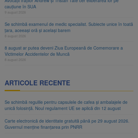
Avocații fraților Andrew și Tristan Tate cer eliberarea lor pe
cauțiune în SUA
9 august 2026
Se schimbă examenul de medic specialist. Subiecte unice în toată
țara, aceeași oră și același barem
8 august 2026
8 august ar putea deveni Ziua Europeană de Comemorare a
Victimelor Accidentelor de Muncă
8 august 2026
ARTICOLE RECENTE
Se schimbă regulile pentru capsulele de cafea și ambalajele de
unică folosință. Noul regulament UE se aplică din 12 august
Carte electronică de identitate gratuită până pe 29 august 2026.
Guvernul menține finanțarea prin PNRR