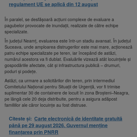
regulament UE se aplică din 12 august
În paralel, se desfășoară acțiuni complexe de evaluare a
pagubelor provocate de inundații, realizate de către echipe
specializate.
În județul Neamț, evaluarea este într-un stadiu avansat. În județul
Suceava, unde amploarea distrugerilor este mai mare, acționează
patru echipe specializate pe teren, iar începând de astăzi,
numărul acestora va fi dublat. Evaluările vizează atât locuințele și
gospodăriile afectate, cât și infrastructura publică – drumuri,
poduri și podețe.
Astăzi, ca urmare a solicitărilor din teren, prin intermediul
Comitetului Național pentru Situații de Urgență, vor fi trimise
suplimentar 30 de containere de locuit în zona Broșteni–Neagra,
pe lângă cele 20 deja distribuite, pentru a asigura adăpost
familiilor ale căror locuințe au fost distruse.
Citeste și:
Carte electronică de identitate gratuită
până pe 29 august 2026. Guvernul menține
finanțarea prin PNRR