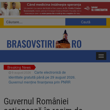
Caută
după:
Toggl
navig
Breaking News
Carte electronică de
9 august 2026
identitate gratuită până pe 29 august 2026.
Guvernul menține finanțarea prin PNRR
Zece troițe istorice din Șcheii
9 august 2026
Brașovului vor fi restaurate. Contractul de
Guvernul României
finanțare a fost semnat