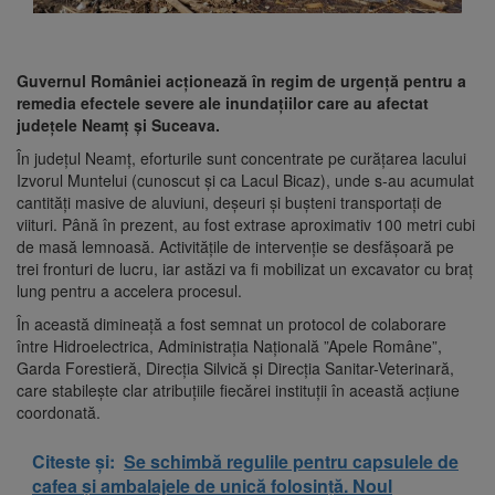
Guvernul României acționează în regim de urgență pentru a
remedia efectele severe ale inundațiilor care au afectat
județele Neamț și Suceava.
În județul Neamț, eforturile sunt concentrate pe curățarea lacului
Izvorul Muntelui (cunoscut și ca Lacul Bicaz), unde s-au acumulat
cantități masive de aluviuni, deșeuri și bușteni transportați de
viituri. Până în prezent, au fost extrase aproximativ 100 metri cubi
de masă lemnoasă. Activitățile de intervenție se desfășoară pe
trei fronturi de lucru, iar astăzi va fi mobilizat un excavator cu braț
lung pentru a accelera procesul.
În această dimineață a fost semnat un protocol de colaborare
între Hidroelectrica, Administrația Națională ”Apele Române”,
Garda Forestieră, Direcția Silvică și Direcția Sanitar-Veterinară,
care stabilește clar atribuțiile fiecărei instituții în această acțiune
coordonată.
Citeste și:
Se schimbă regulile pentru capsulele de
cafea și ambalajele de unică folosință. Noul