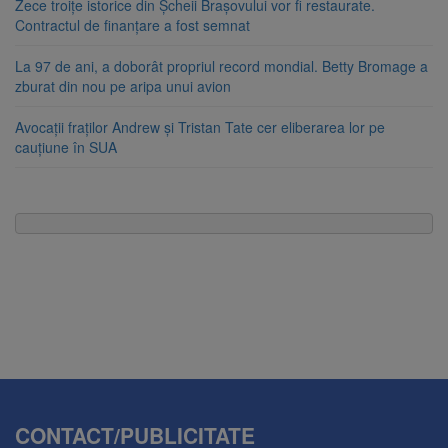
Zece troițe istorice din Șcheii Brașovului vor fi restaurate.
Contractul de finanțare a fost semnat
La 97 de ani, a doborât propriul record mondial. Betty Bromage a
zburat din nou pe aripa unui avion
Avocații fraților Andrew și Tristan Tate cer eliberarea lor pe
cauțiune în SUA
CONTACT/PUBLICITATE