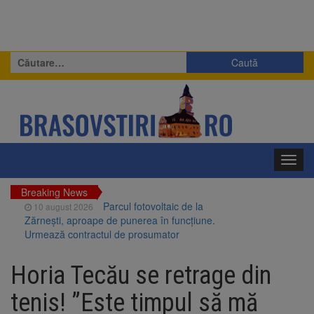
Caută
după:
Toggl
navig
Breaking News
Parcul fotovoltaic de la
10 august 2026
Zărnești, aproape de punerea în funcțiune.
Urmează contractul de prosumator
Studenții brașoveni de la
10 august 2026
Blue Stream Line, locul 3 la general în
Horia Tecău se retrage din
competiția Formula Student din Spania
Europa, nepregătită pentru
10 august 2026
tenis! ”Este timpul să mă
amenințarea dronelor? Un studiu analizează