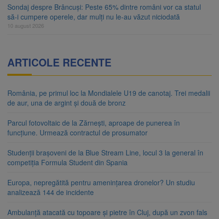
Sondaj despre Brâncuși: Peste 65% dintre români vor ca statul
să-i cumpere operele, dar mulți nu le-au văzut niciodată
10 august 2026
ARTICOLE RECENTE
România, pe primul loc la Mondialele U19 de canotaj. Trei medalii
de aur, una de argint și două de bronz
Parcul fotovoltaic de la Zărnești, aproape de punerea în
funcțiune. Urmează contractul de prosumator
Studenții brașoveni de la Blue Stream Line, locul 3 la general în
competiția Formula Student din Spania
Europa, nepregătită pentru amenințarea dronelor? Un studiu
analizează 144 de incidente
Ambulanță atacată cu topoare și pietre în Cluj, după un zvon fals