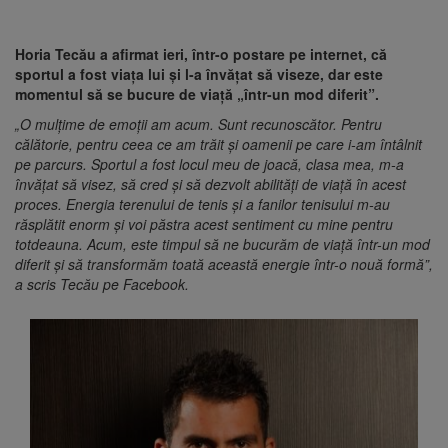
Horia Tecău a afirmat ieri, într-o postare pe internet, că
sportul a fost viaţa lui şi l-a învăţat să viseze, dar este
momentul să se bucure de viaţă „într-un mod diferit”.
„O mulţime de emoţii am acum. Sunt recunoscător. Pentru
călătorie, pentru ceea ce am trăit şi oamenii pe care i-am întâlnit
pe parcurs. Sportul a fost locul meu de joacă, clasa mea, m-a
învăţat să visez, să cred şi să dezvolt abilităţi de viaţă în acest
proces. Energia terenului de tenis şi a fanilor tenisului m-au
răsplătit enorm şi voi păstra acest sentiment cu mine pentru
totdeauna. Acum, este timpul să ne bucurăm de viaţă într-un mod
diferit şi să transformăm toată această energie într-o nouă formă”,
a scris Tecău pe Facebook.