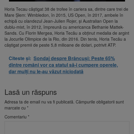
Horia Tecau câştigat 38 de trofee în cariera sa, dintre care trei de
Mare Șlem: Wimbledon, în 2015, US Open, în 2017, ambele în
echipă cu olandezul Jean-Julien Rojer, şi Australian Open la
dublu-mixt, în 2012, împreună cu americanca Bethanie Mattek-
Sands. Cu Florin Mergea, Horia Tecău a obţinut medalia de argint
la Jocurile Olimpice de la Rio, din 2016. Din tenis, Horia Tecău a
câştigat premii de peste 5,8 milioane de dolari, potrivit ATP.
Citeste și:
Sondaj despre Brâncuși: Peste 65%
dintre români vor ca statul să-i cumpere operele,
dar mulți nu le-au văzut niciodată
Lasă un răspuns
Adresa ta de email nu va fi publicată.
Câmpurile obligatorii sunt
marcate cu
*
Comentariu
*