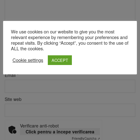
We use cookies on our website to give you the most
relevant experience by remembering your preferences and
repeat visits. By clicking “Accept”, you consent to the use of
ALL the cookies.
Nume
*
Cookie settings
ACCEPT
Email
*
Site web
Verificare anti-robot
Click pentru a începe verificarea
Friendly
Captcha ⇗