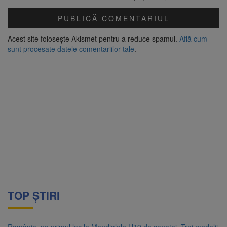
Acest site folosește Akismet pentru a reduce spamul.
Află cum
sunt procesate datele comentariilor tale
.
TOP ȘTIRI
România, pe primul loc la Mondialele U19 de canotaj. Trei medalii