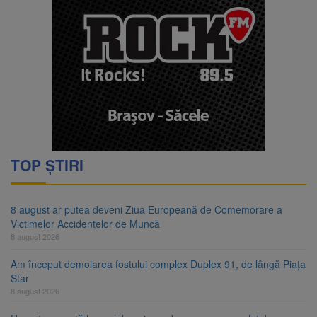
TOP ȘTIRI
8 august ar putea deveni Ziua Europeană de Comemorare a
Victimelor Accidentelor de Muncă
8 august 2026
Am început demolarea fostului complex Duplex 91, de lângă Piața
Star
8 august 2026