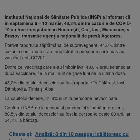
Institutul Naţional de Sănătate Publică (INSP) a informat că,
în săptămâna 6 – 12 martie, 46,2% dintre cazurile de COVID-
19 au fost înregistrate în Bucureşti, Cluj, Iaşi, Maramureş şi
Braşov, transmite agenția națională de presă Agerpres.
Potrivit raportului săptămânal de supraveghere, 44,8% dintre
cazurile confirmate s-au înregistrat la persoane care nu s-au
vaccinat anti-COVID.
Dintre cei vaccinaţi care s-au îmbolnăvit, 48,8% erau fie imediat
după vaccinare, fie la mai mult de şase luni de la ultima doză.
43,2% din totalul deceselor au fost raportate în Călăraşi, Iaşi,
Dâmboviţa, Timiş şi Alba.
La capitolul decese, 81,6% sunt la persoane nevaccinate.
Conform INSP, de la începutul pandemiei şi până în prezent,
86,5% din totalul deceselor au fost la persoane peste 60 ani, iar
54,7% la bărbaţi.
Citeste și:
Analiză: 8 din 10 pasageri călătoresc cu