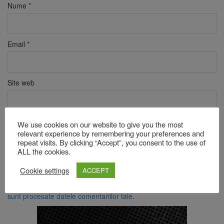
Nume
*
Email
*
Site web
We use cookies on our website to give you the most
Verificare anti-robot
relevant experience by remembering your preferences and
Click pentru a începe verificarea
repeat visits. By clicking “Accept”, you consent to the use of
Friendly
Captcha ⇗
ALL the cookies.
Cookie settings
ACCEPT
Acest site folosește Akismet pentru a reduce spamul.
Află cum
sunt procesate datele comentariilor tale
.