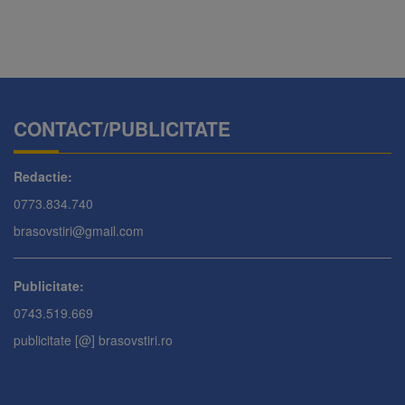
CONTACT/PUBLICITATE
Redactie:
0773.834.740
brasovstiri@gmail.com
Publicitate:
0743.519.669
publicitate [@] brasovstiri.ro