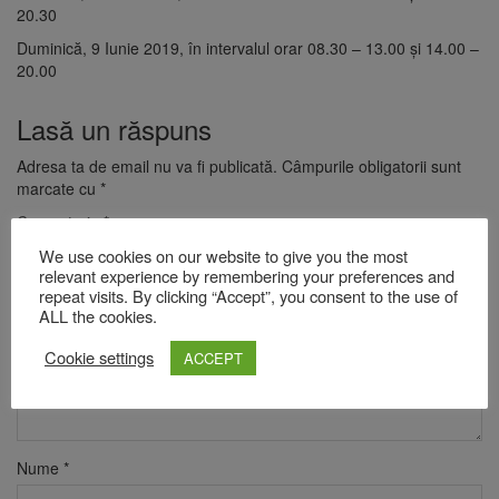
20.30
Duminică, 9 Iunie 2019, în intervalul orar 08.30 – 13.00 și 14.00 –
20.00
Lasă un răspuns
Adresa ta de email nu va fi publicată.
Câmpurile obligatorii sunt
marcate cu
*
Comentariu
*
We use cookies on our website to give you the most
relevant experience by remembering your preferences and
repeat visits. By clicking “Accept”, you consent to the use of
ALL the cookies.
Cookie settings
ACCEPT
Nume
*