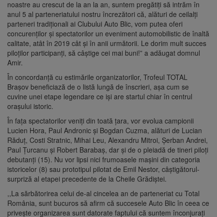
noastre au crescut de la an la an, suntem pregătiți să intrăm în
anul 5 al parteneriatului nostru încrezători că, alături de ceilalți
parteneri tradiționali ai Clubului Auto Blic, vom putea oferi
concurenților și spectatorilor un eveniment automobilistic de înaltă
calitate, atât în 2019 cât și în anii următorii. Le dorim mult succes
piloților participanți, să câștige cei mai buni!” a adăugat domnul
Amir.
În concordanță cu estimările organizatorilor, Trofeul TOTAL
Brașov beneficiază de o listă lungă de înscrieri, așa cum se
cuvine unei etape legendare ce iși are startul chiar în centrul
orașului istoric.
În fața spectatorilor veniți din toată țara, vor evolua campionii
Lucien Hora, Paul Andronic și Bogdan Cuzma, alături de Lucian
Răduț, Costi Stratnic, Mihai Leu, Alexandru Mitroi, Șerban Andrei,
Paul Țurcanu și Robert Barabaș, dar și de o pleiadă de tineri piloți
debutanți (15). Nu vor lipsi nici frumoasele mașini din categoria
istoricelor (8) sau prototipul pilotat de Emil Nestor, câștigătorul-
surpriză al etapei precedente de la Cheile Grădiștei.
,,La sărbătorirea celui de-al cincelea an de parteneriat cu Total
România, sunt bucuros să afirm că succesele Auto Blic în ceea ce
privește organizarea sunt datorate faptului că suntem înconjurați