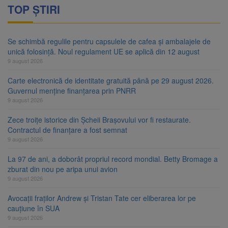
TOP ȘTIRI
Se schimbă regulile pentru capsulele de cafea și ambalajele de
unică folosință. Noul regulament UE se aplică din 12 august
9 august 2026
Carte electronică de identitate gratuită până pe 29 august 2026.
Guvernul menține finanțarea prin PNRR
9 august 2026
Zece troițe istorice din Șcheii Brașovului vor fi restaurate.
Contractul de finanțare a fost semnat
9 august 2026
La 97 de ani, a doborât propriul record mondial. Betty Bromage a
zburat din nou pe aripa unui avion
9 august 2026
Avocații fraților Andrew și Tristan Tate cer eliberarea lor pe
cauțiune în SUA
9 august 2026