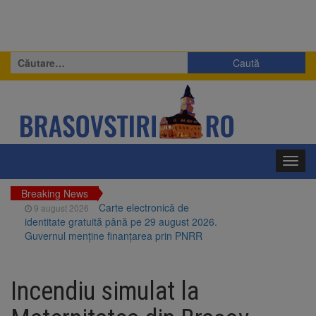
Caută
după:
Toggl
navig
Breaking News
Carte electronică de
9 august 2026
identitate gratuită până pe 29 august 2026.
Guvernul menține finanțarea prin PNRR
Zece troițe istorice din Șcheii
9 august 2026
Brașovului vor fi restaurate. Contractul de
Incendiu simulat la
finanțare a fost semnat