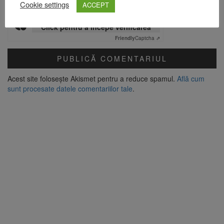
Cookie settings
ACCEPT
Verificare anti-robot
Click pentru a începe verificarea
Friendly
Captcha ⇗
Acest site folosește Akismet pentru a reduce spamul.
Află cum
sunt procesate datele comentariilor tale
.