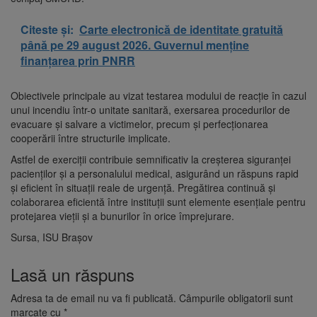
Citeste și:
Carte electronică de identitate gratuită
până pe 29 august 2026. Guvernul menține
finanțarea prin PNRR
Obiectivele principale au vizat testarea modului de reacție în cazul
unui incendiu într-o unitate sanitară, exersarea procedurilor de
evacuare și salvare a victimelor, precum și perfecționarea
cooperării între structurile implicate.
Astfel de exerciții contribuie semnificativ la creșterea siguranței
pacienților și a personalului medical, asigurând un răspuns rapid
și eficient în situații reale de urgență. Pregătirea continuă și
colaborarea eficientă între instituții sunt elemente esențiale pentru
protejarea vieții și a bunurilor în orice împrejurare.
Sursa, ISU Brașov
Lasă un răspuns
Adresa ta de email nu va fi publicată.
Câmpurile obligatorii sunt
marcate cu
*