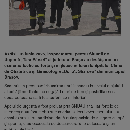
Astăzi, 16 iunie 2025, Inspectoratul pentru Situații de
Urgență „Țara Bârsei” al județului Brașov a desfășurat un
exercițiu tactic cu forțe și mijloace în teren la Spitalul Clinic
de Obstetrică și Ginecologie „Dr. I.A. Sbârcea” din municipiul
Brașov.
Scenariul a presupus izbucnirea unui incendiu la nivelul etajului 1
al unității medicale, cu degajări mari de fum și posibilitatea ca
două persoane să fi fost surprinse în interior.
Apelul de urgență a fost preluat prin SNUAU 112, iar forțele de
intervenție au fost mobilizate imediat la locul evenimentului. La
acest exercițiu au participat două autospeciale de stingere cu apă
și spumă, o autospecială de descarcerare, o autoscară și un
echipaj SMURD.