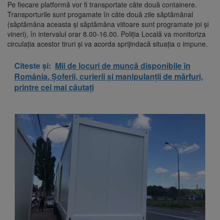
Pe fiecare platformă vor fi transportate câte două containere.
Transporturile sunt progamate în câte două zile săptămânal
(săptămâna aceasta și săptămâna viitoare sunt programate joi și
vineri), în intervalul orar 8.00-16.00. Poliția Locală va monitoriza
circulația acestor tiruri și va acorda sprijindacă situația o impune.
Citeste și:
Mii de locuri de muncă disponibile în
România. Șoferii, curierii și manipulanții de mărfuri,
printre cei mai căutați