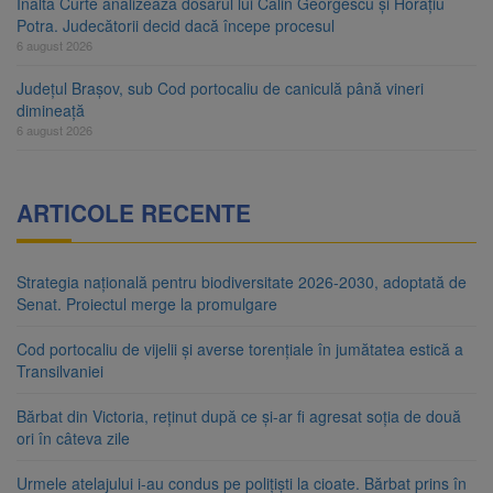
Înalta Curte analizează dosarul lui Călin Georgescu și Horațiu
Potra. Judecătorii decid dacă începe procesul
6 august 2026
Județul Brașov, sub Cod portocaliu de caniculă până vineri
dimineață
6 august 2026
ARTICOLE RECENTE
Strategia națională pentru biodiversitate 2026-2030, adoptată de
Senat. Proiectul merge la promulgare
Cod portocaliu de vijelii și averse torențiale în jumătatea estică a
Transilvaniei
Bărbat din Victoria, reținut după ce și-ar fi agresat soția de două
ori în câteva zile
Urmele atelajului i-au condus pe polițiști la cioate. Bărbat prins în