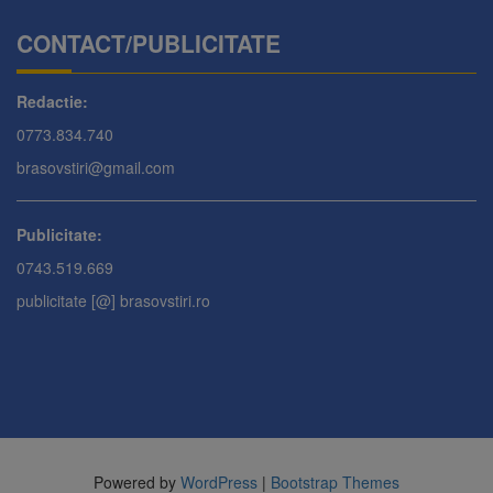
CONTACT/PUBLICITATE
Redactie:
0773.834.740
brasovstiri@gmail.com
Publicitate:
0743.519.669
publicitate [@] brasovstiri.ro
Powered by
WordPress
|
Bootstrap Themes