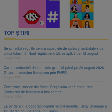
TOP ȘTIRI
Se schimbă regulile pentru capsulele de cafea și ambalajele de
unică folosință. Noul regulament UE se aplică din 12 august
9 august 2026
Carte electronică de identitate gratuită până pe 29 august 2026.
Guvernul menține finanțarea prin PNRR
9 august 2026
Zece troițe istorice din Șcheii Brașovului vor fi restaurate.
Contractul de finanțare a fost semnat
9 august 2026
La 97 de ani, a doborât propriul record mondial. Betty Bromage a
zburat din nou pe aripa unui avion