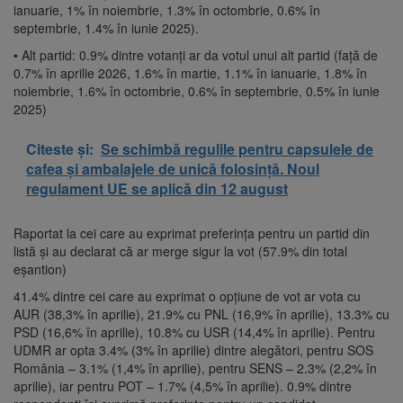
ianuarie, 1% în noiembrie, 1.3% în octombrie, 0.6% în
septembrie, 1.4% în iunie 2025).
• Alt partid: 0.9% dintre votanți ar da votul unui alt partid (față de
0.7% în aprilie 2026, 1.6% în martie, 1.1% în ianuarie, 1.8% în
noiembrie, 1.6% în octombrie, 0.6% în septembrie, 0.5% în iunie
2025)
Citeste și:
Se schimbă regulile pentru capsulele de
cafea și ambalajele de unică folosință. Noul
regulament UE se aplică din 12 august
Raportat la cei care au exprimat preferința pentru un partid din
listă și au declarat că ar merge sigur la vot (57.9% din total
eșantion)
41.4% dintre cei care au exprimat o opțiune de vot ar vota cu
AUR (38,3% în aprilie), 21.9% cu PNL (16,9% în aprilie), 13.3% cu
PSD (16,6% în aprilie), 10.8% cu USR (14,4% în aprilie). Pentru
UDMR ar opta 3.4% (3% în aprilie) dintre alegători, pentru SOS
România – 3.1% (1,4% în aprilie), pentru SENS – 2.3% (2,2% în
aprilie), iar pentru POT – 1.7% (4,5% în aprilie). 0.9% dintre