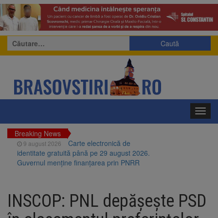
Caută
după:
Toggl
navig
Breaking News
Carte electronică de
9 august 2026
identitate gratuită până pe 29 august 2026.
Guvernul menține finanțarea prin PNRR
Zece troițe istorice din Șcheii
9 august 2026
Brașovului vor fi restaurate. Contractul de
INSCOP: PNL depășește PSD
finanțare a fost semnat