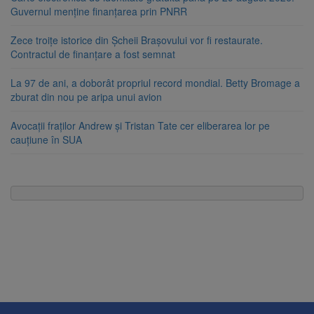
Guvernul menține finanțarea prin PNRR
Zece troițe istorice din Șcheii Brașovului vor fi restaurate.
Contractul de finanțare a fost semnat
La 97 de ani, a doborât propriul record mondial. Betty Bromage a
zburat din nou pe aripa unui avion
Avocații fraților Andrew și Tristan Tate cer eliberarea lor pe
cauțiune în SUA