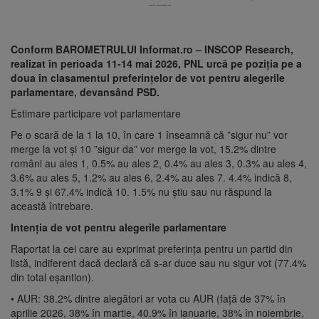
Conform BAROMETRULUI Informat.ro – INSCOP Research,
realizat în perioada 11-14 mai 2026, PNL urcă pe poziția pe a
doua în clasamentul preferințelor de vot pentru alegerile
parlamentare, devansând PSD.
Estimare participare vot parlamentare
Pe o scară de la 1 la 10, în care 1 înseamnă că ”sigur nu” vor
merge la vot și 10 ”sigur da” vor merge la vot, 15.2% dintre
români au ales 1, 0.5% au ales 2, 0.4% au ales 3, 0.3% au ales 4,
3.6% au ales 5, 1.2% au ales 6, 2.4% au ales 7. 4.4% indică 8,
3.1% 9 și 67.4% indică 10. 1.5% nu știu sau nu răspund la
această întrebare.
Intenția de vot pentru alegerile parlamentare
Raportat la cei care au exprimat preferința pentru un partid din
listă, indiferent dacă declară că s-ar duce sau nu sigur vot (77.4%
din total eșantion).
• AUR: 38.2% dintre alegători ar vota cu AUR (față de 37% în
aprilie 2026, 38% în martie, 40.9% în ianuarie, 38% în noiembrie,