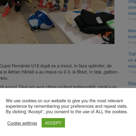
Ung
cons
cre
8 au
Aso
lumi
8 au
Tra
un a
 Cupei României U15 după ce a trecut, în faza optimilor, de
med
stea și Adrian Hârlab s-au impus cu 2-0, la Brazi, în fața „galben-
7 au
escu.
Dosa
 scorul. Deși am avut câțiva jucători indisponibili, copiii s-au
clas
 frumoasă. Au arătat că locul în primele 8 echipe din țară este
7 au
ezultate bune să continue”, a declarat Adrian Hârlab.
We use cookies on our website to give you the most relevant
experience by remembering your preferences and repeat visits.
cele mai bune 8 echipe din țară și în Liga Elitelor. Tragerile
By clicking “Accept”, you consent to the use of ALL the cookies.
, dar și Cupei României U15 vor avea loc luni, 18 aprilie, la
A
Cookie settings
ACCEPT