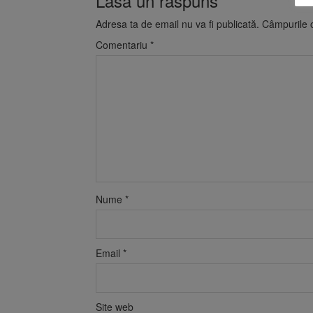
Lasă un răspuns
Adresa ta de email nu va fi publicată.
Câmpurile o
Comentariu
*
Nume
*
Email
*
Site web