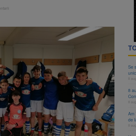
ocat pe DN1E Brașov – Poiana Brașov după un accident. Două persoane p
ntarii
ă examenul de medic specialist. Subiecte unice în toată țara, aceeași 
TO
Se 
unic
8 au
8 a
Com
8 au
Am 
de l
8 au