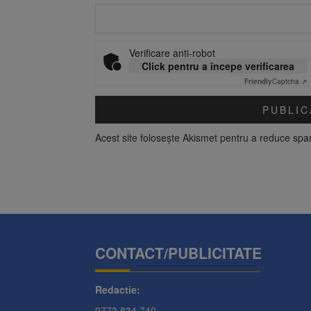
Verificare anti-robot
Click pentru a începe verificarea
Friendly
Captcha ⇗
Acest site folosește Akismet pentru a reduce sp
CONTACT/PUBLICITATE
Redactie:
0773.834.740