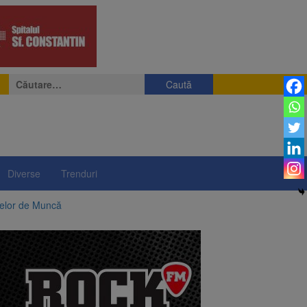
Caută
după:
Diverse
Trenduri
telor de Muncă
ii a început să crească
rea iluminatului public