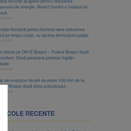
aria renunță la apelul pentru reducerea
umului de energie. Nivelul Dunării a început să
ască
gust 2026
ciația Română pentru Iluminat cere reducerea
nii pe timpul nopții, nu oprirea iluminatului public
gust 2026
fic blocat pe DN1E Brașov – Poiana Brașov după
ccident. Două persoane primesc îngrijiri
icale
gust 2026
r de evaziune fiscală de peste 330.000 de lei,
at la Brașov după plata prejudiciului
gust 2026
RTICOLE RECENTE