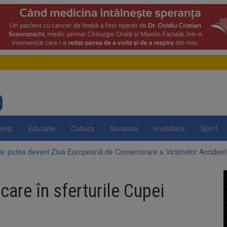
omic
Educatie
Cultura
Sanatate
Imobiliare
Sport
 ar putea deveni Ziua Europeană de Comemorare a Victimelor Acciden
t demolarea fostului complex Duplex 91, de lângă Piața Star
care în sferturile Cupei
enunță la apelul pentru reducerea consumului de energie. Nivelul Dunăr
 Română pentru Iluminat cere reducerea luminii pe timpul nopții, nu opri