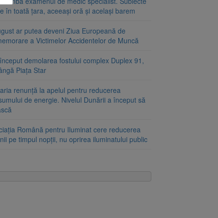
schimbă examenul de medic specialist. Subiecte
e în toată țara, aceeași oră și același barem
ugust ar putea deveni Ziua Europeană de
emorare a Victimelor Accidentelor de Muncă
început demolarea fostului complex Duplex 91,
ângă Piața Star
aria renunță la apelul pentru reducerea
umului de energie. Nivelul Dunării a început să
ască
ciația Română pentru Iluminat cere reducerea
nii pe timpul nopții, nu oprirea iluminatului public