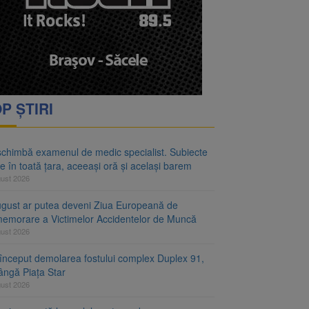
rimesc îngrijiri
oră și același barem
P ȘTIRI
schimbă examenul de medic specialist. Subiecte
e în toată țara, aceeași oră și același barem
gust 2026
ugust ar putea deveni Ziua Europeană de
emorare a Victimelor Accidentelor de Muncă
gust 2026
început demolarea fostului complex Duplex 91,
ângă Piața Star
gust 2026