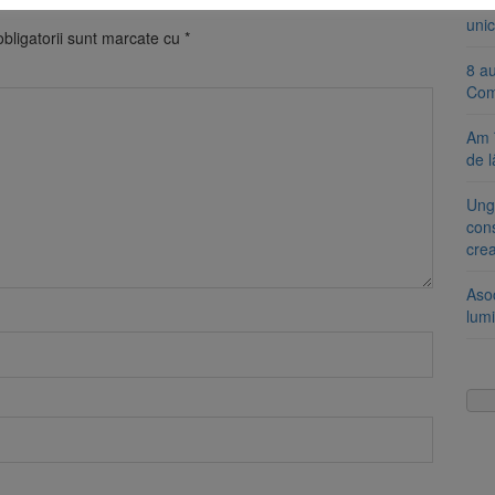
Se 
unic
bligatorii sunt marcate cu
*
8 a
Com
Am 
de l
Ung
cons
cre
Aso
lumi