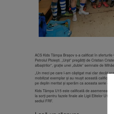
ACS Kids Tâmpa Brașov s-a calificat în sferturile
Petrolul Ploiești. „Urșii” pregătiți de Cristian Cri
albaștrilor”, grație unei „duble” semnate de Mihă
„Un meci pe care l-am câștigat mai clar decât arată
mobilizat exemplar și au reușit această calificare
pe deplin meritat și sperăm ca aceasta serie de r
Kids Tâmpa U15 este calificată de asemenea între 
la sorți pentru fazele finale ale Ligii Elitelor U15
sediul FRF.