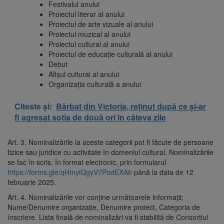
Festivalul anului
Proiectul literar al anului
Proiectul de arte vizuale al anului
Proiectul muzical al anului
Proiectul cultural al anului
Proiectul de educaţie culturală al anului
Debut
Afișul cultural al anului
Organizația culturală a anului
Citeste și:
Bărbat din Victoria, reținut după ce și-ar
fi agresat soția de două ori în câteva zile
Art. 3. Nominalizările la aceste categorii pot fi făcute de persoane
fizice sau juridice cu activitate în domeniul cultural. Nominalizările
se fac în scris, în format electronic, prin formularul
https://forms.gle/qHmyiQgyV7PodEXA6
până la data de 12
februarie 2025.
Art. 4. Nominalizările vor conține următoarele informații:
Nume/Denumire organizație, Denumire proiect, Categoria de
înscriere. Lista finală de nominalizări va fi stabilită de Consorțiul