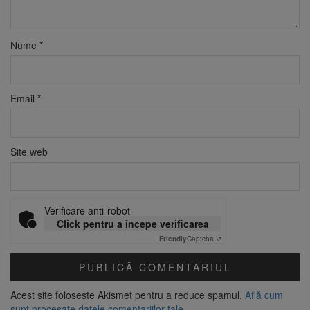
Nume
*
Email
*
Site web
Verificare anti-robot
Click pentru a începe verificarea
Friendly
Captcha ⇗
Acest site folosește Akismet pentru a reduce spamul.
Află cum
sunt procesate datele comentariilor tale
.