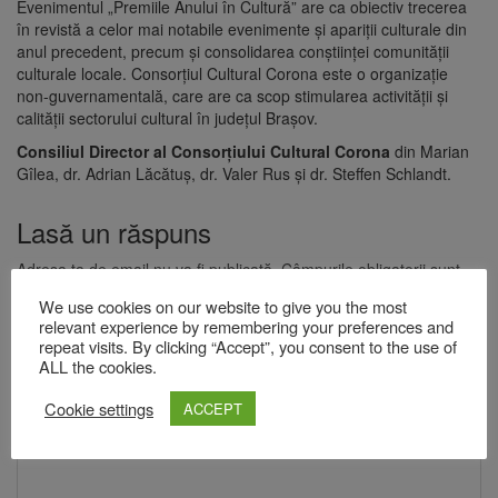
Evenimentul „Premiile Anului în Cultură” are ca obiectiv trecerea
în revistă a celor mai notabile evenimente și apariții culturale din
anul precedent, precum și consolidarea conștiinței comunității
culturale locale. Consorțiul Cultural Corona este o organizație
non-guvernamentală, care are ca scop stimularea activității și
calității sectorului cultural în județul Brașov.
Consiliul Director al Consorțiului Cultural Corona
din Marian
Gîlea, dr. Adrian Lăcătuș, dr. Valer Rus și dr. Steffen Schlandt.
Lasă un răspuns
Adresa ta de email nu va fi publicată.
Câmpurile obligatorii sunt
marcate cu
*
We use cookies on our website to give you the most
Comentariu
*
relevant experience by remembering your preferences and
repeat visits. By clicking “Accept”, you consent to the use of
ALL the cookies.
Cookie settings
ACCEPT