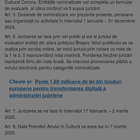
Cultural Corona. Entitățile nominalizate vor completa un formular
de evaluare, al cărui conținut va fi supus jurizării.
Art. 5. Dosarele de nominalizare vor prezenta proiecte, persoane
sau organizații cu activitate în intervalul 1 ianuarie – 31 decembrie
2024.
Art. 6. Jurizarea se face prin vot public și vot al juriului de
evaluatori invitați din afara județului Brașov. Votul publicului se va
realiza prin sondaj online, iar votul juriului prin notare cu note de
la 1 la 5, 5 reprezentând nota maximă. Ponderea fiecărei jurizări
reprezintă 50% din nota finală. Se interzice promovarea plătită a
votului electronic pentru categoriile nominalizate.
Citeste și:
Peste 1,88 milioane de lei din fonduri
europene pentru transformarea digitală a
administrației județene
Art. 7. Jurizarea se va face în intervalul 17 februarie – 2 martie
2025.
Art. 8. Gala Premiilor Anului în Cultură va avea loc în 7 martie
2025.