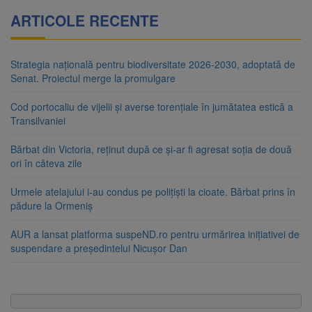
ARTICOLE RECENTE
Strategia națională pentru biodiversitate 2026-2030, adoptată de
Senat. Proiectul merge la promulgare
Cod portocaliu de vijelii și averse torențiale în jumătatea estică a
Transilvaniei
Bărbat din Victoria, reținut după ce și-ar fi agresat soția de două
ori în câteva zile
Urmele atelajului i-au condus pe polițiști la cioate. Bărbat prins în
pădure la Ormeniș
AUR a lansat platforma suspeND.ro pentru urmărirea inițiativei de
suspendare a președintelui Nicușor Dan