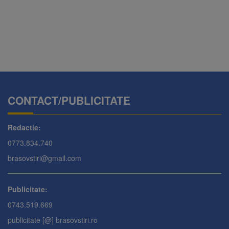
CONTACT/PUBLICITATE
Redactie:
0773.834.740
brasovstiri@gmail.com
Publicitate:
0743.519.669
publicitate [@] brasovstiri.ro