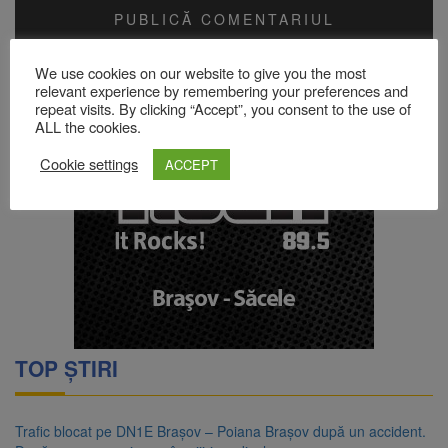
Acest site folosește Akismet pentru a reduce spamul.
Află cum
We use cookies on our website to give you the most
sunt procesate datele comentariilor tale
.
relevant experience by remembering your preferences and
repeat visits. By clicking “Accept”, you consent to the use of
ALL the cookies.
Cookie settings
ACCEPT
TOP ȘTIRI
Trafic blocat pe DN1E Brașov – Poiana Brașov după un accident.