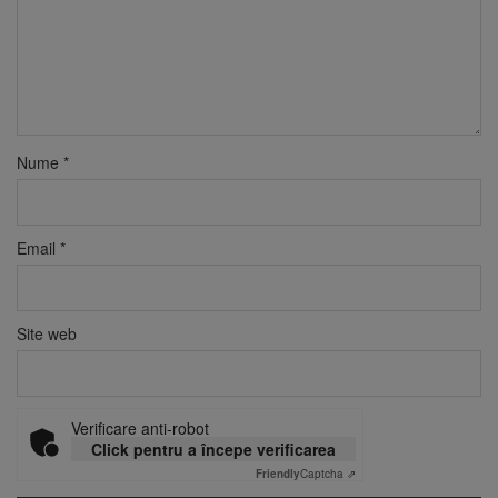
Nume
*
Email
*
Site web
Verificare anti-robot
Click pentru a începe verificarea
Friendly
Captcha ⇗