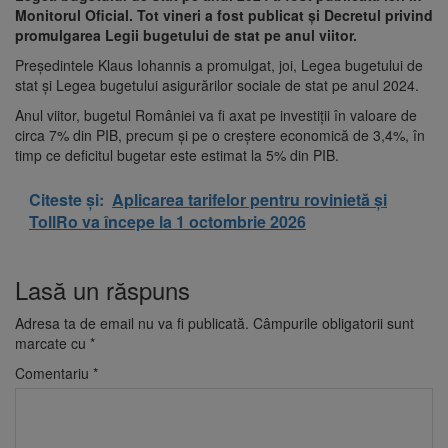
Monitorul Oficial. Tot vineri a fost publicat şi Decretul privind
promulgarea Legii bugetului de stat pe anul viitor.
Preşedintele Klaus Iohannis a promulgat, joi, Legea bugetului de
stat şi Legea bugetului asigurărilor sociale de stat pe anul 2024.
Anul viitor, bugetul României va fi axat pe investiţii în valoare de
circa 7% din PIB, precum şi pe o creştere economică de 3,4%, în
timp ce deficitul bugetar este estimat la 5% din PIB.
Citeste și:
Aplicarea tarifelor pentru rovinietă și
TollRo va începe la 1 octombrie 2026
Lasă un răspuns
Adresa ta de email nu va fi publicată.
Câmpurile obligatorii sunt
marcate cu
*
Comentariu
*