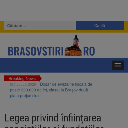
Caută
după:
Toggl
navig
Breaking News
Dosar de evaziune fiscală de
7 august 2026
peste 330.000 de lei, clasat la Brașov după
plata prejudiciului
Primăria Brașov amenință cu
7 august 2026
sistarea plăților către Brai-Cata și Comprest.
Legea privind înființarea
Motivul: platforme de gunoi neigienizate