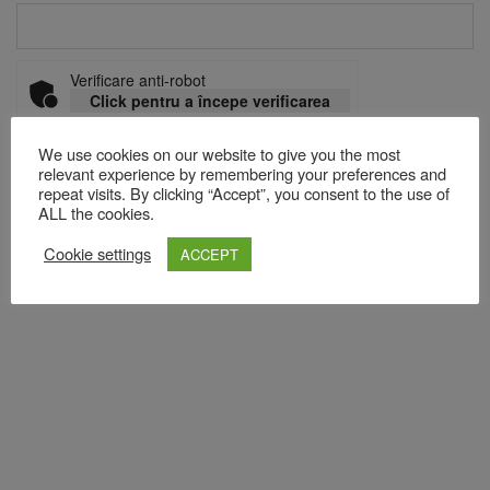
Verificare anti-robot
Click pentru a începe verificarea
Friendly
Captcha ⇗
We use cookies on our website to give you the most
relevant experience by remembering your preferences and
repeat visits. By clicking “Accept”, you consent to the use of
ALL the cookies.
Acest site folosește Akismet pentru a reduce spamul.
Află cum
sunt procesate datele comentariilor tale
.
Cookie settings
ACCEPT