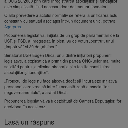
a OUG 26/2000 prin care înregistrarea asociaţiilor şi fundaţiilor
este simplificată, fiind necesari doar doi membri fondatori.
O altă prevedere a actului normativ se referă la unificarea actul
constitutiv cu statutul asociaţiei într-un document unic, potrivit
Agerpres
.
Propunerea legislativă, iniţiată de un grup de parlamentari de la
USR şi PSD, a înregistrat, în plen, 96 de voturi „pentru”, unul
„împotrivă” şi 30 de „abţineri”.
Senatorul USR Eugen Dircă, unul dintre iniţiatorii propunerii
legislative, a explicat că a primit din partea ONG-urilor mai multe
solicitări pentru „a elimina birocraţia şi a facilita constituirea
asociaţiilor şi fundaţiilor”.
„Proiectul de lege nu face altceva decât să încurajeze iniţiativa
persoanei care vrea să intre în această zonă a asociaţiilor
neguvernamentale”, a arătat Dircă.
Propunerea legislativă va fi dezbătută de Camera Deputaţilor, for
decizional în acest caz.
Lasă un răspuns