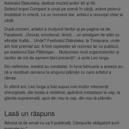
festivalul Diskoteka, dedicat muzicii anilor 80 şi 90.
Solistul trupei Compact a urcat pe scenă în cârjă, având piciorul
imobilizat în orteză. La un moment dat, artistul a renunţat chiar la
cârjă.
După concert, artistul a mulțumit fanilor și pe pagina sa de
Facebook. „Onorat, emoționat, fericit… un amalgam de stări cu
vibrație înaltă… Unde? Festivalul Diskoteka, la Timișoara, unde
am fost premiat azi. A fost copleșitor să rezonez iar cu publicul,
pe stadionul Dan Păltinișan… Mulțumesc mult organizatorilor și
zecilor de mii de oameni faini prezenți!”, a scris Leo Iorga.
Din nefericire, medicii au constatat, în luna februarie a acestui an,
că a recidivat cancerul la singurul plămân cu care artistul a
rămas.
În ultimii ani, Leo Iorga a fost supus mai multor intervenții
chirurgicale, dar boala a recidivat, apărând metastaze la cap, la
glanda suprarenală, apoi din nou la cap, din nou la plămân.
Lasă un răspuns
Adresa ta de email nu va fi publicată.
Câmpurile obligatorii sunt
marcate cu
*