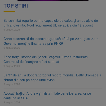
TOP ȘTIRI
Se schimbă regulile pentru capsulele de cafea și ambalajele de
unică folosință. Noul regulament UE se aplică din 12 august
9 august 2026
Carte electronică de identitate gratuită până pe 29 august 2026.
Guvernul menține finanțarea prin PNRR
9 august 2026
Zece troițe istorice din Șcheii Brașovului vor fi restaurate.
Contractul de finanțare a fost semnat
9 august 2026
La 97 de ani, a doborât propriul record mondial. Betty Bromage a
zburat din nou pe aripa unui avion
9 august 2026
Avocații fraților Andrew și Tristan Tate cer eliberarea lor pe
cauțiune în SUA
9 august 2026