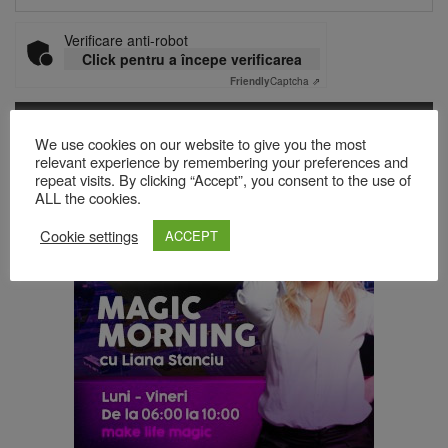
Verificare anti-robot
Click pentru a începe verificarea
Friendly
Captcha ⇗
We use cookies on our website to give you the most
relevant experience by remembering your preferences and
Acest site folosește Akismet pentru a reduce spamul.
Află cum
repeat visits. By clicking “Accept”, you consent to the use of
sunt procesate datele comentariilor tale
.
ALL the cookies.
Cookie settings
ACCEPT