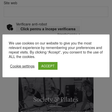
Site web
Verificare anti-robot
Click pentru a începe verificarea
Friendly
Captcha ⇗
We use cookies on our website to give you the most
relevant experience by remembering your preferences and
repeat visits. By clicking “Accept”, you consent to the use of
Acest site folosește Akismet pentru a reduce spamul.
Află cum
ALL the cookies.
sunt procesate datele comentariilor tale
.
Cookie settings
ACCEPT