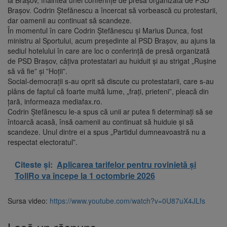
Braşov. Codrin Ştefănescu a încercat să vorbească cu protestarii,
dar oamenii au continuat să scandeze.
În momentul în care Codrin Ştefănescu şi Marius Dunca, fost
ministru al Sportului, acum preşedinte al PSD Braşov, au ajuns la
sediul hotelului în care are loc o conferinţă de presă organizată
de PSD Braşov, câţiva protestatari au huiduit şi au strigat „Ruşine
să vă fie” şi ”Hoţii”.
Social-democraţii s-au oprit să discute cu protestatarii, care s-au
plâns de faptul că foarte multă lume, „fraţi, prieteni”, pleacă din
ţară, informeaza mediafax.ro.
Codrin Ştefănescu le-a spus că unii ar putea fi determinaţi să se
întoarcă acasă, însă oamenii au continuat să huiduie şi să
scandeze. Unul dintre ei a spus „Partidul dumneavoastră nu a
respectat electoratul”.
Citeste și:
Aplicarea tarifelor pentru rovinietă și
TollRo va începe la 1 octombrie 2026
Sursa video:
https://www.youtube.com/watch?v=0U87uX4JLfs