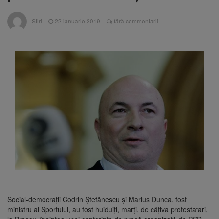
Nivelul Dunării a început să crească
Asociația Română pentru
8 august 2026
Stiri
22 ianuarie 2019
fără commentarii
Iluminat cere reducerea luminii pe timpul
nopții, nu oprirea iluminatului public
Trafic blocat pe DN1E Brașov
7 august 2026
– Poiana Brașov după un accident. Două
persoane primesc îngrijiri medicale
Se schimbă examenul de
8 august 2026
medic specialist. Subiecte unice în toată țara,
aceeași oră și același barem
Social-democraţii Codrin Ştefănescu şi Marius Dunca, fost
ministru al Sportului, au fost huiduiţi, marţi, de câţiva protestatari,
la Braşov, înaintea unei conferinţe de presă organizată de PSD