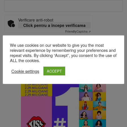
Verificare anti-robot
Click pentru a începe verificarea
Friendly
Captcha ⇗
We use cookies on our website to give you the most
relevant experience by remembering your preferences and
Acest site folosește Akismet pentru a reduce spamul.
Află cum
repeat visits. By clicking “Accept”, you consent to the use of
ALL the cookies.
sunt procesate datele comentariilor tale
.
Cookie settings
ACCEPT