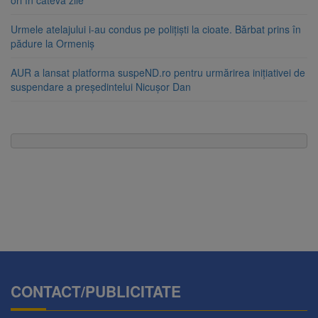
ori în câteva zile
Urmele atelajului i-au condus pe polițiști la cioate. Bărbat prins în
pădure la Ormeniș
AUR a lansat platforma suspeND.ro pentru urmărirea inițiativei de
suspendare a președintelui Nicușor Dan
CONTACT/PUBLICITATE