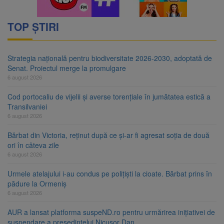
TOP ȘTIRI
Strategia națională pentru biodiversitate 2026-2030, adoptată de
Senat. Proiectul merge la promulgare
6 august 2026
Cod portocaliu de vijelii și averse torențiale în jumătatea estică a
Transilvaniei
6 august 2026
Bărbat din Victoria, reținut după ce și-ar fi agresat soția de două
ori în câteva zile
6 august 2026
Urmele atelajului i-au condus pe polițiști la cioate. Bărbat prins în
pădure la Ormeniș
6 august 2026
AUR a lansat platforma suspeND.ro pentru urmărirea inițiativei de
suspendare a președintelui Nicușor Dan