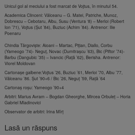
Unicul gol al meciului a fost marcat de Vojtus, în minutul 54.
Academica Clinceni: Vâlceanu – G. Matei, Patriche, Munoz,
Dobrescu – Cebotaru, Albu, Susu (Ventura ‘8) – Merloi (Robert
Ion ’71), Vojtus (Şut ’84), Buziuc (Achim ’84). Antrenor: Ilie
Poenaru
Chindia Târgovişte: Aioani – Martac, Piţian, Diallo, Corbu
(Yameogo ’74)- Neguţ, Novac (Dumitraşcu ’63), Bic (Piftor ’74)-
Barbu (Dangubic ’35) – Ivancic (Raţă ’62), Berisha. Antrenor:
Viorel Moldovan
Cartonaşe galbene:Vojtus ’26, Buziuc ’61, Merloi ’70, Albu ’77,
Vâlceanu ’86. Şut ’90+6 / Bic ’26, Neguţ ’59, Raţă ’64
Cartonaş roşu: Yameogo ’90+4
Arbitri: Marius Avram – Bogdan Gheorghe, Mircea Orbuleţ – Horia
Gabriel Mladinovici
Observator de arbitri: Irina Mîrţ
Lasă un răspuns