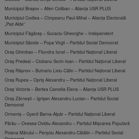
Municipiul Brașov – Allen Coliban – Alianța USR PLUS
Municipiul Codlea – Cîmpeanu Paul-Mihai – Alianța Electorală
„Psd Alde”
Municipiul Făgăraş – Sucaciu Gheorghe – Independent
Municipiul Săcele – Popa Virgil – Partidul Social Democrat
Oraş Ghimbav – Fliundra Ionel – Partidul Național Liberal
Oraş Predeal – Ciobanu Sorin-Ioan – Partidul Național Liberal
Oraş Râşnov – Butnariu Liviu-Călin – Partidul Național Liberal
Oraş Rupea – Opriş Alexandru – Partidul Național Liberal
Oraş Victoria – Bertea Camelia Elena – Alianța USR PLUS
Oraş Zărneşti – Igrişan Alexandru-Lucian – Partidul Social
Democrat
Ormeniş – Gyerő Barna-Alpár – Partidul Național Liberal
Părău – Ovesea Ovidiu-Alexandru – Partidul Mișcarea Populară
Poiana Mărului – Perşoiu Alexandru-Cătălin – Partidul Social
Democrat