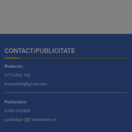
CONTACT/PUBLICITATE
Redactie:
0773.834.740
brasovstiri@gmail.com
Publicitate:
0743.519.669
publicitate [@] brasovstiri.ro