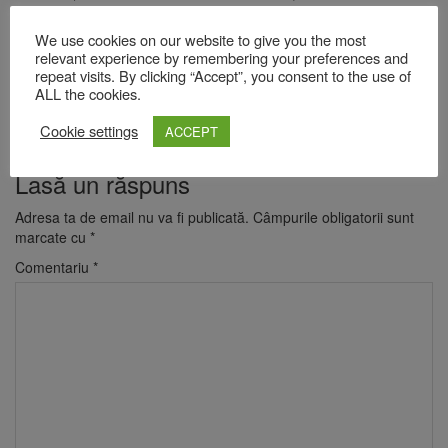
Vama Buzăului – Chirilaş Tiberiu-Nicolae – Partidul Social
We use cookies on our website to give you the most
Democrat
relevant experience by remembering your preferences and
Viştea – Ioani Florin – Partidul Național Liberal
repeat visits. By clicking “Accept”, you consent to the use of
ALL the cookies.
Voila – Osalciuc Gheorghe-Marian – Partidul Național Liberal
Cookie settings
Vulcan – Doda Marius-Adrian – Partidul Social Democrat
ACCEPT
Lasă un răspuns
Adresa ta de email nu va fi publicată.
Câmpurile obligatorii sunt
marcate cu
*
Comentariu
*