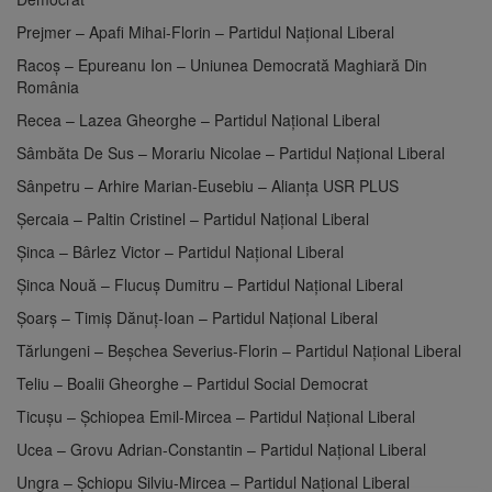
Prejmer – Apafi Mihai-Florin – Partidul Național Liberal
Racoş – Epureanu Ion – Uniunea Democrată Maghiară Din
România
Recea – Lazea Gheorghe – Partidul Național Liberal
Sâmbăta De Sus – Morariu Nicolae – Partidul Național Liberal
Sânpetru – Arhire Marian-Eusebiu – Alianța USR PLUS
Şercaia – Paltin Cristinel – Partidul Național Liberal
Şinca – Bârlez Victor – Partidul Național Liberal
Şinca Nouă – Flucuş Dumitru – Partidul Național Liberal
Şoarş – Timiş Dănuţ-Ioan – Partidul Național Liberal
Tărlungeni – Beşchea Severius-Florin – Partidul Național Liberal
Teliu – Boalii Gheorghe – Partidul Social Democrat
Ticuşu – Şchiopea Emil-Mircea – Partidul Național Liberal
Ucea – Grovu Adrian-Constantin – Partidul Național Liberal
Ungra – Şchiopu Silviu-Mircea – Partidul Național Liberal