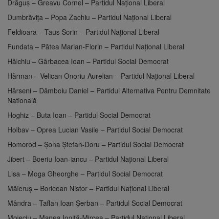
Drăguş – Greavu Cornel – Partidul Național Liberal
Dumbrăviţa – Popa Zachiu – Partidul Național Liberal
Feldioara – Taus Sorin – Partidul Național Liberal
Fundata – Pâtea Marian-Florin – Partidul Național Liberal
Hălchiu – Gârbacea Ioan – Partidul Social Democrat
Hărman – Velican Onoriu-Aurelian – Partidul Național Liberal
Hârseni – Dâmboiu Daniel – Partidul Alternativa Pentru Demnitate
Natională
Hoghiz – Buta Ioan – Partidul Social Democrat
Holbav – Oprea Lucian Vasile – Partidul Social Democrat
Homorod – Şona Ştefan-Doru – Partidul Social Democrat
Jibert – Boeriu Ioan-iancu – Partidul Național Liberal
Lisa – Moga Gheorghe – Partidul Social Democrat
Măieruş – Boricean Nistor – Partidul Național Liberal
Mândra – Taflan Ioan Şerban – Partidul Social Democrat
Moieciu – Manea Ioniţă-Mircea – Partidul Național Liberal