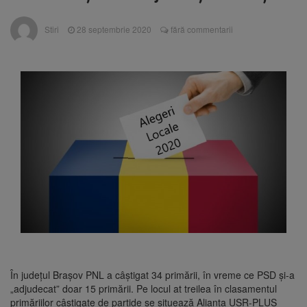
Nivelul Dunării a început să crească
Asociația Română pentru
8 august 2026
Stiri
28 septembrie 2020
fără commentarii
Iluminat cere reducerea luminii pe timpul
nopții, nu oprirea iluminatului public
Trafic blocat pe DN1E Brașov
7 august 2026
– Poiana Brașov după un accident. Două
persoane primesc îngrijiri medicale
Se schimbă examenul de
8 august 2026
medic specialist. Subiecte unice în toată țara,
aceeași oră și același barem
În județul Brașov PNL a câștigat 34 primării, în vreme ce PSD și-a
„adjudecat” doar 15 primării. Pe locul at treilea în clasamentul
primăriilor câștigate de partide se situează Alianța USR-PLUS