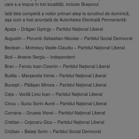
care s-a impus în trei localități, inclusiv Brașovul.
Iată lista completă a noilor primari aleși la scrutinul de duminică,
așa cum a fost anunțată de Autoritatea Electoală Permanentă:
Apaţa – Drăgan György – Partidul Național Liberal
Augustin – Porumb Sebastian-Nicolae – Partidul Social Democrat
Beclean – Motrescu Vasile-Claudiu – Partidul Național Liberal
Bod – Arsene Sergiu – Independent
Bran – Feroiu Ioan-Cosmin – Partidul Național Liberal
Budila – Marşavela Irimia – Partidul Național Liberal
Buneşti – Pălăşan Mircea – Partidul Național Liberal
Caţa – Vocilă Liviu Ioan – Partidul Național Liberal
Cincu – Suciu Sorin-Aurel – Partidul Național Liberal
Comana – Grusea Viorel – Partidul Național Liberal
Cristian – Cojocaru Gicu – Partidul Național Liberal
Crizbav – Balaşi Sorin – Partidul Social Democrat