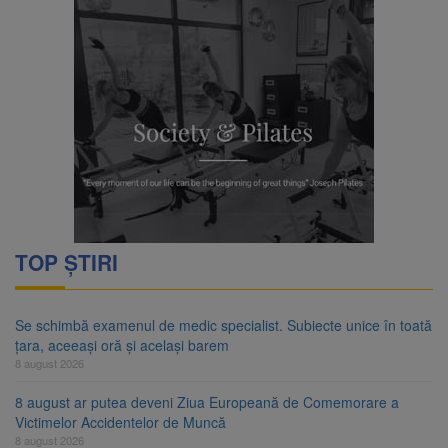
TOP ȘTIRI
Se schimbă examenul de medic specialist. Subiecte unice în toată
țara, aceeași oră și același barem
8 august 2026
8 august ar putea deveni Ziua Europeană de Comemorare a
Victimelor Accidentelor de Muncă
8 august 2026