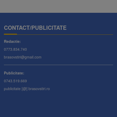
CONTACT/PUBLICITATE
Redactie:
0773.834.740
brasovstiri@gmail.com
Publicitate:
0743.519.669
publicitate [@] brasovstiri.ro