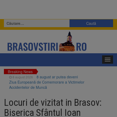
Caută
după:
Toggl
navig
Breaking News
8 august ar putea deveni
8 august 2026
Ziua Europeană de Comemorare a Victimelor
Accidentelor de Muncă
Am început demolarea
8 august 2026
fostului complex Duplex 91, de lângă Piața
Locuri de vizitat in Brasov:
Star
Ungaria renunță la apelul
8 august 2026
Biserica Sfântul Ioan
pentru reducerea consumului de energie.