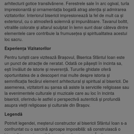
arhitecturii gotice transilvănene. Ferestrele sale în arc ogival, turla
impresionantă și ornamentația bogată atrag atenția și admirarea
vizitatorilor. Interiorul bisericii impresionează la fel de mult ca și
exteriorul, cu o atmosferă solemnă și impunătoare. Tavanul boltit,
vitraliile colorate și altarul sculptat în lemn sunt doar câteva dintre
elementele care contribuie la frumusețea și spiritualitatea acestui
loc sacru.
Experiența Vizitatorilor
Pentru turiștii care vizitează Brașovul, Biserica Sfântul Ioan este
un punct de atracție de neratat. Odată ce pășești în incinta sa,
ești învăluit de istorie și reverență. Tururile ghidate oferă
oportunitatea de a descoperi mai multe despre istoria și
semnificația fiecărui element arhitectural și spiritual al bisericii. De
asemenea, vizitatorii au șansa să asiste la serviciile religioase sau
la evenimentele culturale și muzicale care au loc în incinta
bisericii, oferindu-le astfel o perspectivă autentică și profundă
asupra vieții religioase și culturale din Brașov.
Legendă
Potrivit legendei, meșterul constructor al bisericii Sfântul Ioan s-a
confruntat cu o sarcină aproape imposibilă: să construiască o