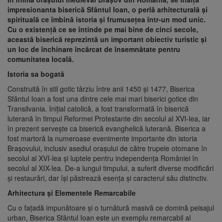
impresionanta biserică Sfântul Ioan, o perlă arhitecturală și
spirituală ce îmbină istoria și frumusețea într-un mod unic.
Cu o existență ce se întinde pe mai bine de cinci secole,
această biserică reprezintă un important obiectiv turistic și
un loc de închinare încărcat de însemnătate pentru
comunitatea locală.
Istoria sa bogată
Construită în stil gotic târziu între anii 1450 și 1477, Biserica
Sfântul Ioan a fost una dintre cele mai mari biserici gotice din
Transilvania. Inițial catolică, a fost transformată în biserică
luterană în timpul Reformei Protestante din secolul al XVI-lea, iar
în prezent servește ca biserică evanghelică luterană. Biserica a
fost martoră la numeroase evenimente importante din istoria
Brașovului, inclusiv asediul orașului de către trupele otomane în
secolul al XVI-lea și luptele pentru independența României în
secolul al XIX-lea. De-a lungul timpului, a suferit diverse modificări
și restaurări, dar își păstrează esența și caracterul său distinctiv.
Arhitectura și Elementele Remarcabile
Cu o fațadă impunătoare și o turnătură masivă ce domină peisajul
urban, Biserica Sfântul Ioan este un exemplu remarcabil al