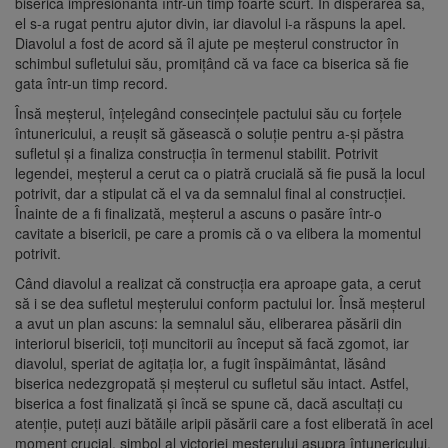
biserică impresionantă într-un timp foarte scurt. În disperarea sa,
el s-a rugat pentru ajutor divin, iar diavolul i-a răspuns la apel.
Diavolul a fost de acord să îl ajute pe meșterul constructor în
schimbul sufletului său, promițând că va face ca biserica să fie
gata într-un timp record.
Însă meșterul, înțelegând consecințele pactului său cu forțele
întunericului, a reușit să găsească o soluție pentru a-și păstra
sufletul și a finaliza construcția în termenul stabilit. Potrivit
legendei, meșterul a cerut ca o piatră crucială să fie pusă la locul
potrivit, dar a stipulat că el va da semnalul final al construcției.
Înainte de a fi finalizată, meșterul a ascuns o pasăre într-o
cavitate a bisericii, pe care a promis că o va elibera la momentul
potrivit.
Când diavolul a realizat că construcția era aproape gata, a cerut
să i se dea sufletul meșterului conform pactului lor. Însă meșterul
a avut un plan ascuns: la semnalul său, eliberarea păsării din
interiorul bisericii, toți muncitorii au început să facă zgomot, iar
diavolul, speriat de agitația lor, a fugit înspăimântat, lăsând
biserica nedezgropată și meșterul cu sufletul său intact. Astfel,
biserica a fost finalizată și încă se spune că, dacă ascultați cu
atenție, puteți auzi bătăile aripii păsării care a fost eliberată în acel
moment crucial, simbol al victoriei meșterului asupra întunericului.