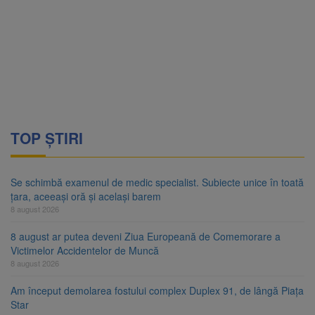
TOP ȘTIRI
Se schimbă examenul de medic specialist. Subiecte unice în toată
țara, aceeași oră și același barem
8 august 2026
8 august ar putea deveni Ziua Europeană de Comemorare a
Victimelor Accidentelor de Muncă
8 august 2026
Am început demolarea fostului complex Duplex 91, de lângă Piața
Star