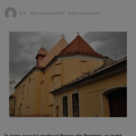
Nivelul Dunării a început să crească
Asociația Română pentru
8 august 2026
B.A.
23 februarie 2024
fără commentarii
Iluminat cere reducerea luminii pe timpul
nopții, nu oprirea iluminatului public
Trafic blocat pe DN1E Brașov
7 august 2026
– Poiana Brașov după un accident. Două
persoane primesc îngrijiri medicale
Se schimbă examenul de
8 august 2026
medic specialist. Subiecte unice în toată țara,
aceeași oră și același barem
În inima orașului medieval Brașov din România, se înalță