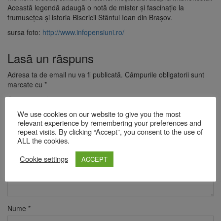
Această legendă adaugă o notă de mister și fascinație la
frumusețea și istoria Bisericii Sfântul Ioan din Brașov.
sursa foto:
http://www.infopensiuni.ro/
Lasă un răspuns
Adresa ta de email nu va fi publicată.
Câmpurile obligatorii sunt
marcate cu
*
Comentariu
*
We use cookies on our website to give you the most
relevant experience by remembering your preferences and
repeat visits. By clicking “Accept”, you consent to the use of
ALL the cookies.
Cookie settings
ACCEPT
Nume
*