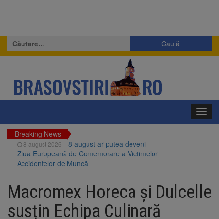
Caută
după:
Toggl
navig
Breaking News
8 august ar putea deveni
8 august 2026
Ziua Europeană de Comemorare a Victimelor
Accidentelor de Muncă
Am început demolarea
8 august 2026
fostului complex Duplex 91, de lângă Piața
Macromex Horeca și Dulcelle
Star
Ungaria renunță la apelul
8 august 2026
susțin Echipa Culinară
pentru reducerea consumului de energie.