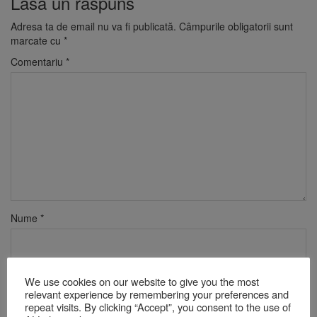
Lasă un răspuns
Adresa ta de email nu va fi publicată.
Câmpurile obligatorii sunt
marcate cu
*
Comentariu
*
Nume
*
Email
*
We use cookies on our website to give you the most
relevant experience by remembering your preferences and
repeat visits. By clicking “Accept”, you consent to the use of