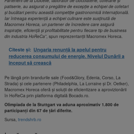
Partenerii de la Dulcelle, laborator de ciocolaterie, cofetărie și
patiserie, au asigurat o pregătire de excepție a echipei de cofetari
și bucătari pentru această competiție gastronomică internațională.
Iar întreaga experiență a echipei culinare este susținută de
Macromex Horeca, un partener de încredere care asigură
inspirație, eficiență și profitabilitate pentru fiecare tip de business
din industria HoReCa”
, spun reprezentanții Macromex Horeca.
Citeste și:
Ungaria renunță la apelul pentru
reducerea consumului de energie. Nivelul Dunării a
început să crească
Pe lângă prin brandurile sale (Food&Glory, Edenia, Corso, La
Strada) și cele partenere (Philadelphia, La Lorraine și Dr. Oetker),
Macromex Horeca oferă și soluții de eficientizare a aprovizionării
în HoReCa prin platforma digitală Bocado.ro.
Olimpiada de la Stuttgart va aduna aproximativ 1.800 de
participanți din 67 de țări diferite.
Sursa,
trendshrb.ro