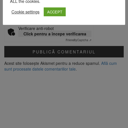
ALL the cookies.
Site web
Cookie settings
ACCEPT
Verificare anti-robot
Click pentru a începe verificarea
Friendly
Captcha ⇗
Acest site folosește Akismet pentru a reduce spamul.
Află cum
sunt procesate datele comentariilor tale
.