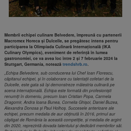
Membrii echipei culinare Belvedere, împreună cu partenerii
Macromex Horeca și Dulcelle, se pregătesc intens pentru
participarea la Olimpiada Culinară Internațională (IKA
Culinary Olympics), eveniment de referință în lumea
gastronomiei, ce va avea loc între 2 și 7 februarie 2024 la
Stuttgart, Germania, notează
trendshrb.ro
.
„Echipa Belvedere, sub conducerea lui Chef Ioan Florescu,
căpitanul echipei, și în colaborare cu talentații cofetari de la
Dulcelle, este gata să își demonstreze măiestria culinară pe
scena internațională. Echipa este formată din profesioniști
renumiți în domeniu, precum Ioan Cristian Popa, Carmela
Dragomir, Andra Ioana Bunea, Cornelia Ghișoi, Daniel Buzea,
Alexandra Donosa și Paul Holhoș. Succesele anterioare ale
echipei, precum medalia de aur obținută în 2016, primul aur
câștigat de România la această competiție, și medalia de argint
din 2020, reprezintă dovada talentului și dedicării membrilor săi.