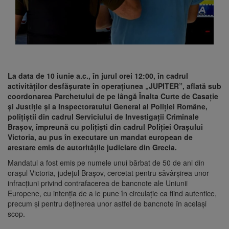
La data de 10 iunie a.c., în jurul orei 12:00, în cadrul
activităților desfășurate în operațiunea „JUPITER”, aflată sub
coordonarea Parchetului de pe lângă Înalta Curte de Casație
și Justiție și a Inspectoratului General al Poliției Române,
polițiștii din cadrul Serviciului de Investigații Criminale
Brașov, împreună cu polițiști din cadrul Poliției Orașului
Victoria, au pus în executare un mandat european de
arestare emis de autoritățile judiciare din Grecia.
Mandatul a fost emis pe numele unui bărbat de 50 de ani din
orașul Victoria, județul Brașov, cercetat pentru săvârșirea unor
infracțiuni privind contrafacerea de bancnote ale Uniunii
Europene, cu intenția de a le pune în circulație ca fiind autentice,
precum și pentru deținerea unor astfel de bancnote în același
scop.