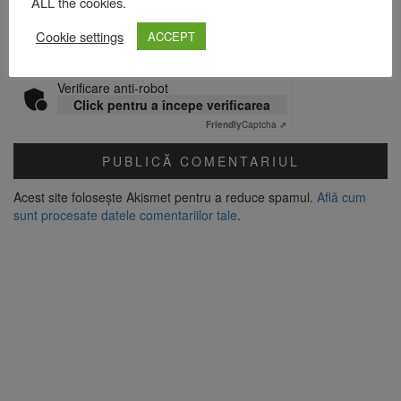
ALL the cookies.
Site web
Cookie settings
ACCEPT
Verificare anti-robot
Click pentru a începe verificarea
Friendly
Captcha ⇗
Acest site folosește Akismet pentru a reduce spamul.
Află cum
sunt procesate datele comentariilor tale
.