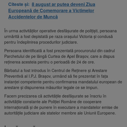
Citeste și:
8 august ar putea deveni Ziua
Europeană de Comemorare a Victimelor
Accidentelor de Muncă
În urma activităților operative desfășurate de polițiști, persoana
urmărită a fost depistată pe raza orașului Victoria și condusă
pentru îndeplinirea procedurilor judiciare.
Persoana identificată a fost prezentată procurorului din cadrul
Parchetului de pe lângă Curtea de Apel Brașov, care a dispus
reținerea acesteia pentru o perioadă de 24 de ore.
Bărbatul a fost introdus în Centrul de Reținere și Arestare
Preventivă al I.P.J. Brașov, urmând să fie prezentat în fața
instanței competente pentru confirmarea mandatului european de
arestare și dispunerea măsurilor legale ce se impun.
Facem precizarea că activitățile desfășurate se înscriu în
activitățile constante ale Poliției Române de cooperare
internațională și de punere în executare a mandatelor emise de
autoritățile judiciare ale statelor membre ale Uniunii Europene.