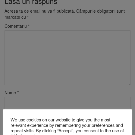
Lasă un răspuns
Adresa ta de email nu va fi publicată.
Câmpurile obligatorii sunt
marcate cu
*
Comentariu
*
Nume
*
Email
*
We use cookies on our website to give you the most
relevant experience by remembering your preferences and
repeat visits. By clicking “Accept”, you consent to the use of