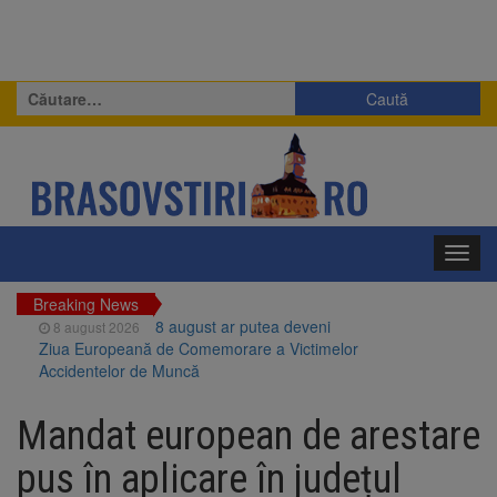
Caută
după:
Toggl
navig
Breaking News
8 august ar putea deveni
8 august 2026
Ziua Europeană de Comemorare a Victimelor
Accidentelor de Muncă
Am început demolarea
8 august 2026
fostului complex Duplex 91, de lângă Piața
Mandat european de arestare
Star
Ungaria renunță la apelul
8 august 2026
pus în aplicare în județul
pentru reducerea consumului de energie.