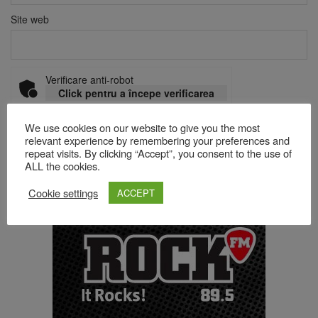
Site web
Verificare anti-robot
Click pentru a începe verificarea
Friendly
Captcha ⇗
We use cookies on our website to give you the most
relevant experience by remembering your preferences and
repeat visits. By clicking “Accept”, you consent to the use of
ALL the cookies.
Acest site folosește Akismet pentru a reduce spamul.
Află cum
sunt procesate datele comentariilor tale
.
Cookie settings
ACCEPT