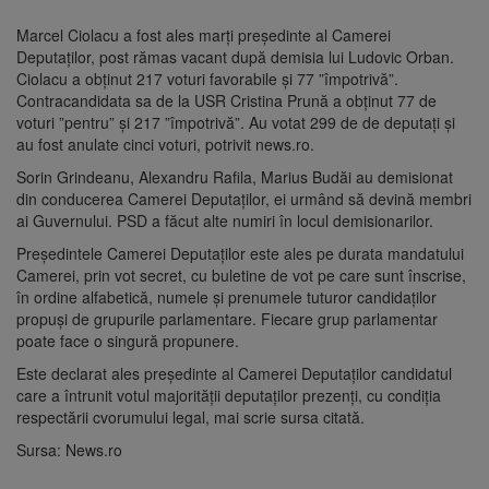
Marcel Ciolacu a fost ales marţi preşedinte al Camerei
Deputaţilor, post rămas vacant după demisia lui Ludovic Orban.
Ciolacu a obţinut 217 voturi favorabile şi 77 ”împotrivă”.
Contracandidata sa de la USR Cristina Prună a obţinut 77 de
voturi ”pentru” şi 217 ”împotrivă”. Au votat 299 de de deputaţi şi
au fost anulate cinci voturi, potrivit news.ro.
Sorin Grindeanu, Alexandru Rafila, Marius Budăi au demisionat
din conducerea Camerei Deputaţilor, ei urmând să devină membri
ai Guvernului. PSD a făcut alte numiri în locul demisionarilor.
Preşedintele Camerei Deputaţilor este ales pe durata mandatului
Camerei, prin vot secret, cu buletine de vot pe care sunt înscrise,
în ordine alfabetică, numele şi prenumele tuturor candidaţilor
propuşi de grupurile parlamentare. Fiecare grup parlamentar
poate face o singură propunere.
Este declarat ales preşedinte al Camerei Deputaţilor candidatul
care a întrunit votul majorităţii deputaţilor prezenţi, cu condiţia
respectării cvorumului legal, mai scrie sursa citată.
Sursa: News.ro