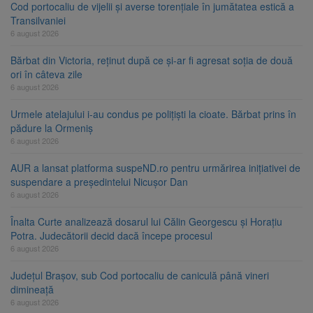
Cod portocaliu de vijelii și averse torențiale în jumătatea estică a
Transilvaniei
6 august 2026
Bărbat din Victoria, reținut după ce și-ar fi agresat soția de două
ori în câteva zile
6 august 2026
Urmele atelajului i-au condus pe polițiști la cioate. Bărbat prins în
pădure la Ormeniș
6 august 2026
AUR a lansat platforma suspeND.ro pentru urmărirea inițiativei de
suspendare a președintelui Nicușor Dan
6 august 2026
Înalta Curte analizează dosarul lui Călin Georgescu și Horațiu
Potra. Judecătorii decid dacă începe procesul
6 august 2026
Județul Brașov, sub Cod portocaliu de caniculă până vineri
dimineață
6 august 2026