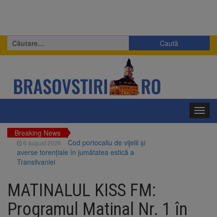
Caută
după:
Toggl
navig
Breaking News
Cod portocaliu de vijelii și
6 august 2026
averse torențiale în jumătatea estică a
Transilvaniei
Bărbat din Victoria, reținut
6 august 2026
după ce și-ar fi agresat soția de două ori în
MATINALUL KISS FM:
câteva zile
Urmele atelajului i-au condus
6 august 2026
Programul Matinal Nr. 1 în
pe polițiști la cioate. Bărbat prins în pădure la