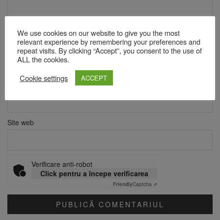
We use cookies on our website to give you the most
relevant experience by remembering your preferences and
Nume
*
repeat visits. By clicking “Accept”, you consent to the use of
ALL the cookies.
Cookie settings
ACCEPT
Email
*
Site web
Verificare anti-robot
Click pentru a începe verificarea
Friendly
Captcha ⇗