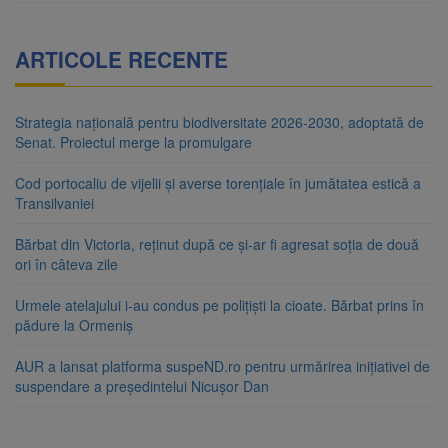
ARTICOLE RECENTE
Strategia națională pentru biodiversitate 2026-2030, adoptată de
Senat. Proiectul merge la promulgare
Cod portocaliu de vijelii și averse torențiale în jumătatea estică a
Transilvaniei
Bărbat din Victoria, reținut după ce și-ar fi agresat soția de două
ori în câteva zile
Urmele atelajului i-au condus pe polițiști la cioate. Bărbat prins în
pădure la Ormeniș
AUR a lansat platforma suspeND.ro pentru urmărirea inițiativei de
suspendare a președintelui Nicușor Dan