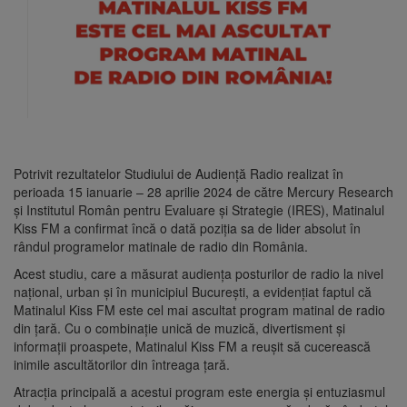
Potrivit rezultatelor Studiului de Audiență Radio realizat în
perioada 15 ianuarie – 28 aprilie 2024 de către Mercury Research
și Institutul Român pentru Evaluare și Strategie (IRES), Matinalul
Kiss FM a confirmat încă o dată poziția sa de lider absolut în
rândul programelor matinale de radio din România.
Acest studiu, care a măsurat audiența posturilor de radio la nivel
național, urban și în municipiul București, a evidențiat faptul că
Matinalul Kiss FM este cel mai ascultat program matinal de radio
din țară. Cu o combinație unică de muzică, divertisment și
informații proaspete, Matinalul Kiss FM a reușit să cucerească
inimile ascultătorilor din întreaga țară.
Atracția principală a acestui program este energia și entuziasmul